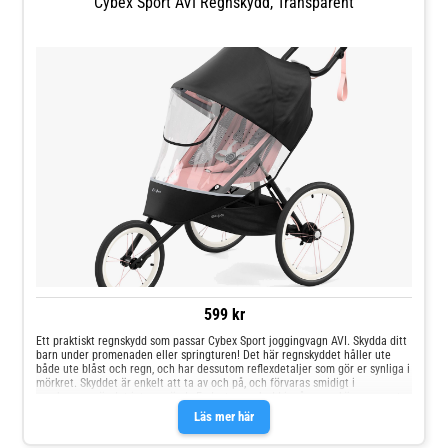
Cybex Sport AVI Regnskydd, Transparent
599 kr
Ett praktiskt regnskydd som passar Cybex Sport joggingvagn AVI. Skydda ditt
barn under promenaden eller springturen! Det här regnskyddet håller ute
både ute blåst och regn, och har dessutom reflexdetaljer som gör er synliga i
mörkret. Skyddet är enkelt att ta av och på, och förvaras smidigt i
varukorgen när det inte används.Endast regnskydd ingår, vagn köps separat.
Läs mer här