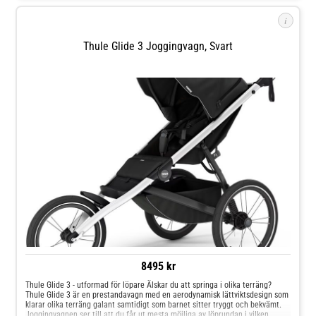
i
Thule Glide 3 Joggingvagn, Svart
8495 kr
Thule Glide 3 - utformad för löpare Älskar du att springa i olika terräng?
Thule Glide 3 är en prestandavagn med en aerodynamisk lättviktsdesign som
klarar olika terräng galant samtidigt som barnet sitter tryggt och bekvämt.
Joggingvagnen ser till att du får ut mesta möjliga av löprundan i vilken