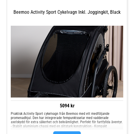
trygg, bekväm och smidig för både dig och ditt barn.Jollyrooms
Barnvagnsguide
Beemoo Activity Sport Cykelvagn Inkl. Joggingkit, Black
5094 kr
Praktisk Activity Sport cykelvagn från Beemoo med ett medföljande
promenadhjul. Den har integrerade fempunktsselar med vadderade
axelskydd för extra säkerhet och bekvämlighet. Perfekt för fartfyllda äventyr.
- Stabilt aluminium chassi med en slitstark konstruktion.- Kompakt
hopfällning för förvaring eller transportering.- Passar 2 barn, men fungerar