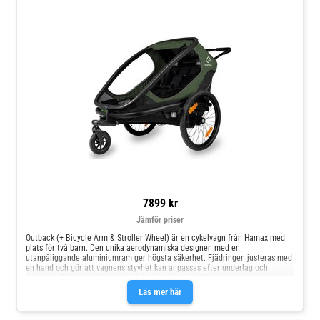
7899 kr
Jämför priser
Outback (+ Bicycle Arm & Stroller Wheel) är en cykelvagn från Hamax med
plats för två barn. Den unika aerodynamiska designen med en
utanpåliggande aluminiumram ger högsta säkerhet. Fjädringen justeras med
en hand och gör att vagnens styvhet kan anpassas efter underlag och
packning. På så sätt får barnet bästa komfort och föräldern en
användarvänlig produkt. Double-locking system gör det möjligt att snabbt
Läs mer här
kunna göra om vagnen från barnvagn till cykelvagn och vice versa. Det
greppvänliga foam-handtaget kan justeras fritt i höjd för att ge föräldern en
ergonomisk användning. Vagnens konstruktion gör den oerhört