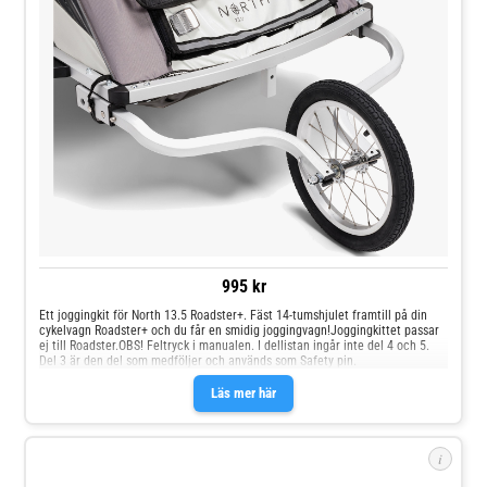
995 kr
Ett joggingkit för North 13.5 Roadster+. Fäst 14-tumshjulet framtill på din
cykelvagn Roadster+ och du får en smidig joggingvagn!Joggingkittet passar
ej till Roadster.OBS! Feltryck i manualen. I dellistan ingår inte del 4 och 5.
Del 3 är den del som medföljer och används som Safety pin.
Läs mer här
i