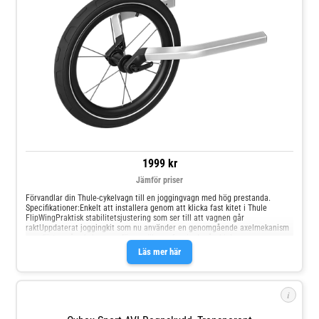
1999 kr
Jämför priser
Förvandlar din Thule-cykelvagn till en joggingvagn med hög prestanda.
Specifikationer:Enkelt att installera genom att klicka fast kitet i Thule
FlipWingPraktisk stabilitetsjustering som ser till att vagnen går
raktUppdaterat joggingkit som nu använder en genomgående axelmekanism
som fästes på cykelvagnen för en säkrare fixeringIngår: hjularmar av
aluminium och ett 16-tumshjul med snabbkoppling. För vagnar med enkel
Läs mer här
säten.Kompatibel med följande modeller:Thule Chariot Cross 2 SingleThule
Chariot Sport 2 Single
i