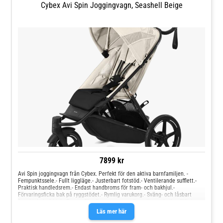
Cybex Avi Spin Joggingvagn, Seashell Beige
7899 kr
Avi Spin joggingvagn från Cybex. Perfekt för den aktiva barnfamiljen. -
Fempunktssele.- Fullt liggläge.- Justerbart fotstöd.- Ventilerande sufflett.-
Praktisk handledsrem.- Endast handbroms för fram- och bakhjul.-
Förvaringsficka bak på ryggstödet.- Rymlig varukorg.- Sväng- och låsbart
framhjul.- Lufthjul.- Passar för alla typer av terräng.- Kompakt ihopfällning.-
Kompatibel med liggdel och babyskydd ( säljs separat ).- Maxvikt: 22 kg.-
Läs mer här
Rekommenderad ålder: Från 6 månader.Vi på Jollyroom vet hur svårt det kan
vara att välja en barnvagn som passar just dig och ditt barns behov, och att