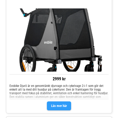
EN15918/EN1888
2999 kr
Evobike Djurö är en genomtänkt djurvagn och cykelvagn 2-i-1 som gör det
enkelt att ta med ditt husdjur på cykelturer. Den är framtagen för trygg
transport med fokus på stabilitet, ventilation och enkel hantering för husdjur.
Den stabila ramen i aluminium ger en säker konstruktion samtidigt som
vikten hålls nere, vilket gör den lätt att köra och hantera i vardagen.
Invändigt har djurvagnen ett rymligt utrymme där husdjuret kan sitta eller
Läs mer här
ligga bekvämt under färden. Vagnen har öppning både fram och bak, vilket
gör det smidigt för husdjuret att kliva i och ur. Det slitstarka 420D
Oxfordtyget är anpassat för daglig användning, medan den goda