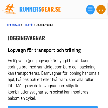
RUNNERS
GEAR.SE
⌕
☰
»
»
RunnersGear
Tillbehör
Joggingvagnar
JOGGINGVAGNAR
Löpvagn för transport och träning
En löpvagn (joggingvagn) är byggd för att kunna
springa bra med samtidigt som barn och packning
kan transporteras. Barnvagnar för löpning har smala
hjul, två bak och ett eller två fram, som alla rullar
lätt. Många av de löpvagnar som säljs är
kombinationsvagnar som också kan monteras
bakom en cykel.