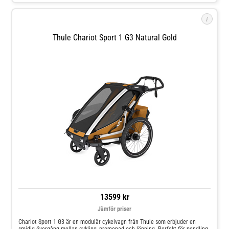
det ibland kan bli mycket att tänka på med olika modeller, märken och
funktioner. För att underlätta detta viktiga val hänvisar vi gärna till vår guide
i
för barnvagnar: Jollyrooms Barnvagnsguide
Thule Chariot Sport 1 G3 Natural Gold
13599 kr
Jämför priser
Chariot Sport 1 G3 är en modulär cykelvagn från Thule som erbjuder en