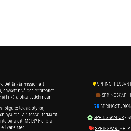
liv. Det är vår mission att
SPRINGTRESSAN
a, oavsett nivå och erfarenhet.
SPRINGSKAP
-
åll i våra olika avdelningar.
SPRINGSTUDIO
roligare: teknik, styrka,
h nya rön. Allt testat, förklarat
SPRINGSKADOR
- 
nte bara elit. Målet? Fler bra
e i varje steg.
SPRINGVÄRT
- REA