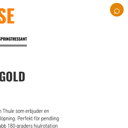
SE
⌕
SPRINGTRESSANT
 GOLD
n Thule som erbjuder en
öpning. Perfekt för pendling
abb 180-graders hjulrotation