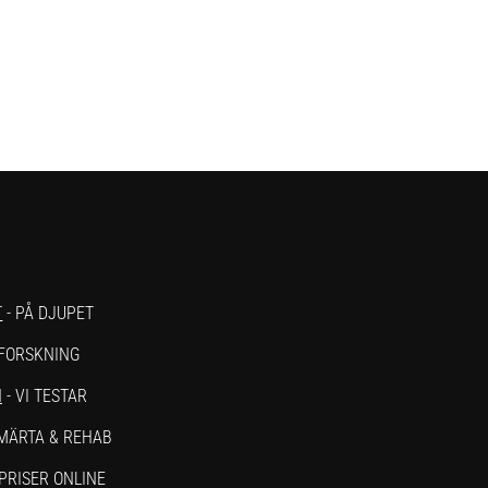
T
- PÅ DJUPET
 FORSKNING
N
- VI TESTAR
SMÄRTA & REHAB
PRISER ONLINE