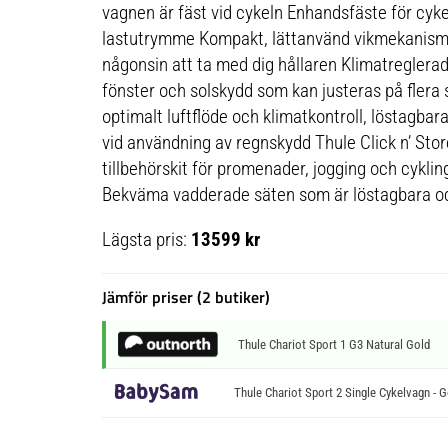
vagnen är fäst vid cykeln Enhandsfäste för cyk
lastutrymme Kompakt, lättanvänd vikmekanism 
någonsin att ta med dig hållaren Klimatreglera
fönster och solskydd som kan justeras på flera s
optimalt luftflöde och klimatkontroll, löstagbar
vid användning av regnskydd Thule Click n’ Store
tillbehörskit för promenader, jogging och cykling
Bekväma vadderade säten som är löstagbara oc
Lägsta pris:
13599 kr
Jämför priser (2 butiker)
Thule Chariot Sport 1 G3 Natural Gold
Thule Chariot Sport 2 Single Cykelvagn - G