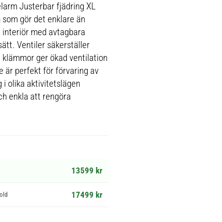
elarm Justerbar fjädring XL
som gör det enklare än
d interiör med avtagbara
ätt. Ventiler säkerställer
a klämmor ger ökad ventilation
 är perfekt för förvaring av
 i olika aktivitetslägen
h enkla att rengöra
13599 kr
17499 kr
old