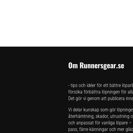
Om Runnersgear.se
- tips och idéer för ett bättre löpar
försöka förbättra löpningen för all
Det gör vi genom att publicera inneh
Vi delar kunskap som gör löpningen 
återhämtning, skador, utrustning oc
och anpassat för vanliga löpare – i
pass, färre känningar och mer glädj