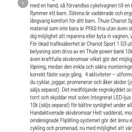
›
med en hand, så förvandlas cykelvagnen till en
Rymmer ett barn. Sätena är vadderade och erg
långvarig komfort för ditt barn. Thule Chariot Sp
material som inte bara är PFAS-fria utan även 
dig möjlighet att reparera eller byta in vagnen, v
För ökad trafiksäkerhet är Chariot Sport 1 G3 
belysning som drivs av en Thule power bank 10k
även kraftfulla skivbromsar vilket gör det möjli
löpning, medan den enkla och säkra monteringe
korrekt fäste varje gång. 4 aktiviteter – utform
du cyklar, joggar, promenerar och åker skidor (
säljs separat). Det medföljande regnskyddet oc
torrt och skyddar mot solen Integrerat LED-ljus
10k (säljs separat) för bättre synlighet under al
Handaktiverade skivbromsar Helt vadderat, modu
omdesignade FlipWing-systemet gör det ännu en
cykling och promenad, nu med möjlighet att vä