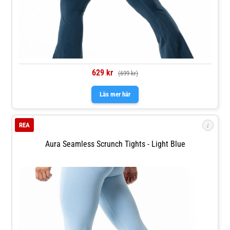
629 kr
(699 kr)
Läs mer här
i
REA
Aura Seamless Scrunch Tights - Light Blue