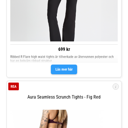
699 kr
Ribbed R Flare high waist tights är tillverkade av återvunnen polyester och
har en bekväm ribbad struktur.
Läs mer här
i
REA
Aura Seamless Scrunch Tights - Fig Red