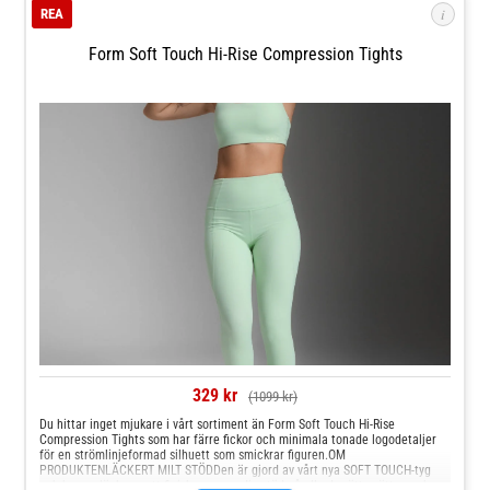
Bakpanel: 90% Polyester, 10% Elastan
i
REA
Form Soft Touch Hi-Rise Compression Tights
329 kr
(1099 kr)
Du hittar inget mjukare i vårt sortiment än Form Soft Touch Hi-Rise
Compression Tights som har färre fickor och minimala tonade logodetaljer
för en strömlinjeformad silhuett som smickrar figuren.OM
PRODUKTENLÄCKERT MILT STÖDDen är gjord av vårt nya SOFT TOUCH-tyg
och har en läcker matt finish som ger dig stöd på alla de rätta sätten och