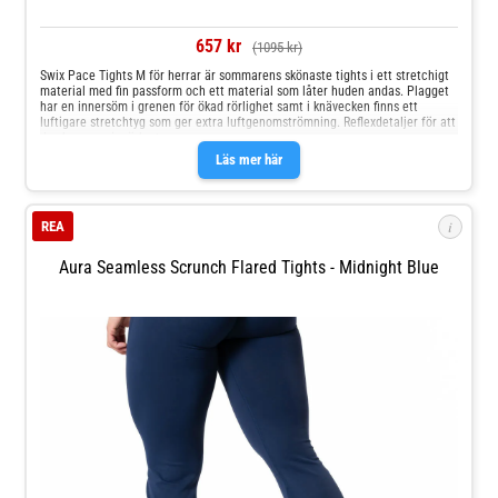
657 kr
(1095 kr)
Swix Pace Tights M för herrar är sommarens skönaste tights i ett stretchigt
material med fin passform och ett material som låter huden andas. Plagget
har en innersöm i grenen för ökad rörlighet samt i knävecken finns ett
luftigare stretchtyg som ger extra luftgenomströmning. Reflexdetaljer för att
du ska synas i mörkret.
Läs mer här
i
REA
Aura Seamless Scrunch Flared Tights - Midnight Blue