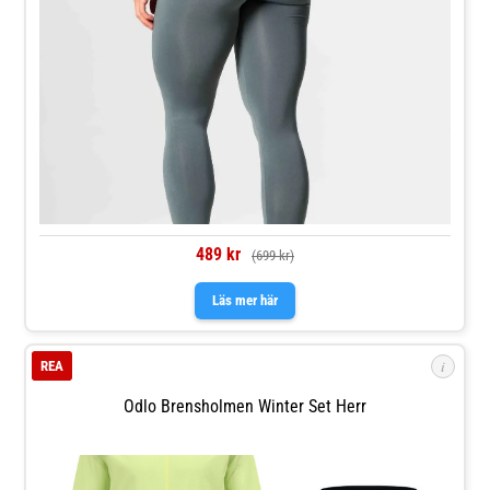
489 kr
(699 kr)
Läs mer här
i
REA
Odlo Brensholmen Winter Set Herr