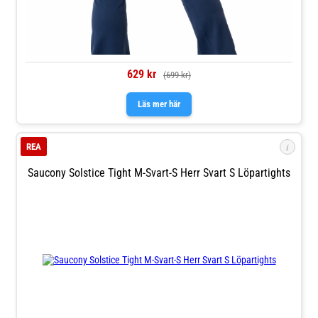
629 kr
(699 kr)
Läs mer här
i
REA
Saucony Solstice Tight M-Svart-S Herr Svart S Löpartights