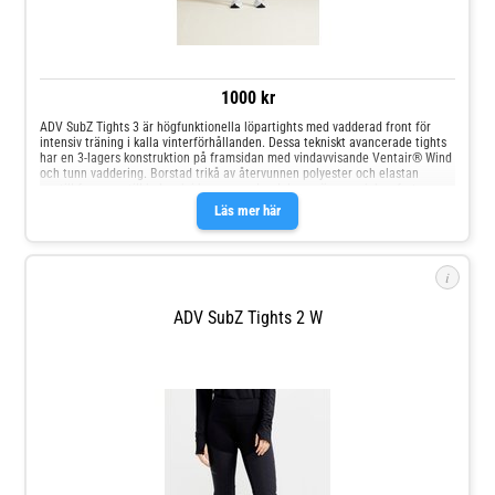
1000 kr
ADV SubZ Tights 3 är högfunktionella löpartights med vadderad front för
intensiv träning i kalla vinterförhållanden. Dessa tekniskt avancerade tights
har en 3-lagers konstruktion på framsidan med vindavvisande Ventair® Wind
och tunn vaddering. Borstad trikå av återvunnen polyester och elastan
upptill fram, upptill bak och i benens nedre del ger värme och komfort. •
Vindavvisande Ventair® Wind-material och lätt vaddering på benens
Läs mer här
framsida (3-lagers konstruktion) • Borstad trikå av återvunnen polyester och
elastan upptill fram, upptill bak och i benens nedre del • Bred, elastisk resår i
midjan • Dold dragkedja vid benslut • Dold ficka med dragkedja i midjan bak
i
ADV SubZ Tights 2 W