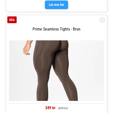
Läs mer här
i
REA
Prime Seamless Tights - Brun
349 kr
(699 kr)