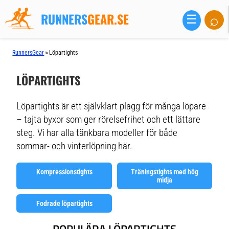
RUNNERS
GEAR.SE
⌕
☰
»
RunnersGear
Löpartights
LÖPARTIGHTS
Löpartights är ett självklart plagg för många löpare
– tajta byxor som ger rörelsefrihet och ett lättare
steg. Vi har alla tänkbara modeller för både
sommar- och vinterlöpning här.
Kompressionstights
Träningstights med hög
midja
Fodrade löpartights
POPULÄRA LÖPARTIGHTS