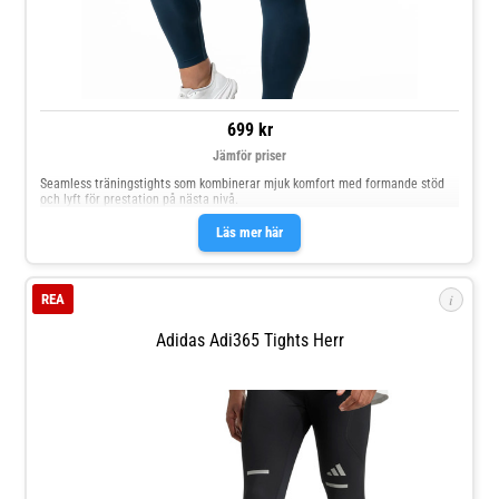
699 kr
Jämför priser
Seamless träningstights som kombinerar mjuk komfort med formande stöd
och lyft för prestation på nästa nivå.
Läs mer här
i
REA
Adidas Adi365 Tights Herr