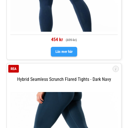
454 kr
(699 kr)
Läs mer här
i
REA
Hybrid Seamless Scrunch Flared Tights - Dark Navy