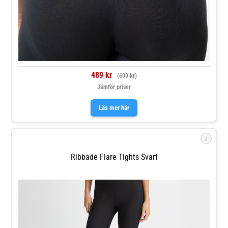
489 kr
(699 kr)
Jämför priser
Läs mer här
i
Ribbade Flare Tights Svart