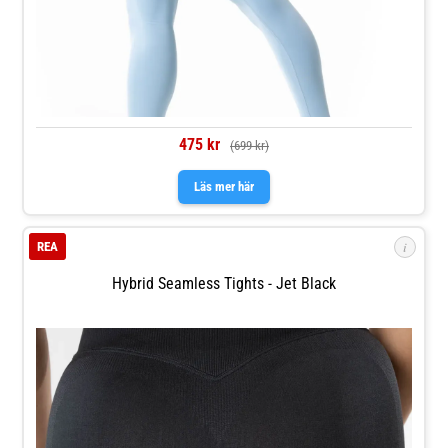
475 kr
(699 kr)
Läs mer här
i
REA
Hybrid Seamless Tights - Jet Black