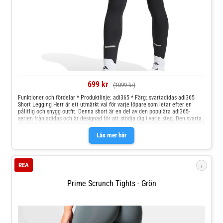
699 kr
(1099 kr)
Funktioner och fördelar * Produktlinje: adi365 * Färg: svartadidas adi365
Short Legging Herr är ett utmärkt val för varje löpare som letar efter en
pålitlig och snygg outfit. Denna short är en del av den populära adi365-
serien från adidas och är designad för att stödja dig i varje steg. Den svarta
f
Läs mer här
i
REA
Prime Scrunch Tights - Grön