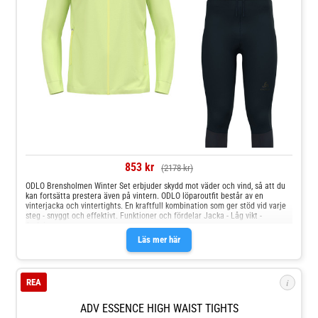
853 kr
(2178 kr)
ODLO Brensholmen Winter Set erbjuder skydd mot väder och vind, så att du
kan fortsätta prestera även på vintern. ODLO löparoutfit består av en
vinterjacka och vintertights. En kraftfull kombination som ger stöd vid varje
steg - snyggt och effektivt. Funktioner och fördelar Jacka - Låg vikt -
Andning
Läs mer här
i
REA
ADV ESSENCE HIGH WAIST TIGHTS