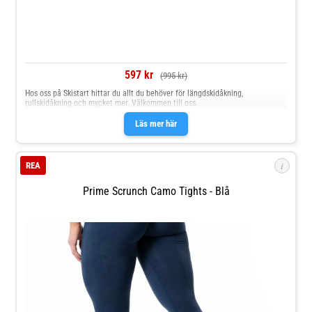
597 kr
(995 kr)
Hos oss på Skistart hittar du allt du behöver för längdskidåkning,
rullskidåkning och mycket mer. Välkommen till oss.
Läs mer här
i
REA
Prime Scrunch Camo Tights - Blå