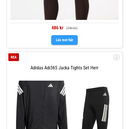
486 kr
(749 kr)
Läs mer här
i
REA
Adidas Adi365 Jacka Tights Set Herr