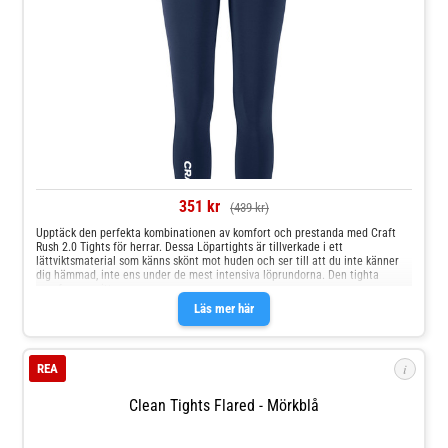
351 kr
(439 kr)
Upptäck den perfekta kombinationen av komfort och prestanda med Craft
Rush 2.0 Tights för herrar. Dessa Löpartights är tillverkade i ett
lättviktsmaterial som känns skönt mot huden och ser till att du inte känner
dig hämmad, inte ens under de mest intensiva löprundorna. Den tighta
passformen sitter
Läs mer här
i
REA
Clean Tights Flared - Mörkblå