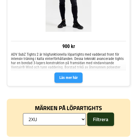
900 kr
ADV SubZ Tights 2 är högfunktionella löpartights med vadderad front för
intensiv träning i kalla vinterförhållanden. Dessa tekniskt avancerade tights
har en bondad 3-lagers konstruktion på framsidan med vindavvisande
Ventair® Wind och tunn vaddering. Borstad trikå av återvunnen polyester
och elastan upptill fram, upptill bak och i benens nedre del ger värme och
komfort. • Vindavvisande Ventair® Wind-material och lätt vaddering på
Läs mer här
benens framsida (bondad 3-lagers konstruktion) • Borstad trikå av
återvunnen polyester och elastan upptill fram, upptill bak och i benens nedre
del • Bred, elastisk resår i midjan • Dold dragkedja vid benslut • Dold ficka
med dragkedja i midjan bak
MÄRKEN PÅ LÖPARTIGHTS