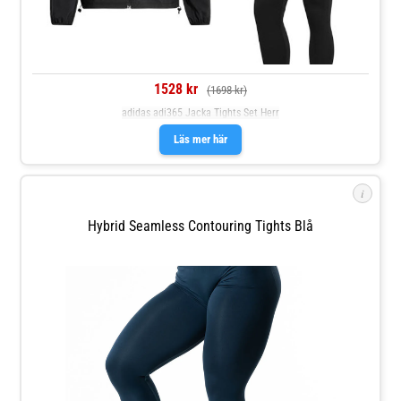
1528 kr
(1698 kr)
adidas adi365 Jacka Tights Set Herr
Läs mer här
i
Hybrid Seamless Contouring Tights Blå