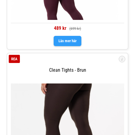
489 kr
(699 kr)
Läs mer här
i
REA
Clean Tights - Brun