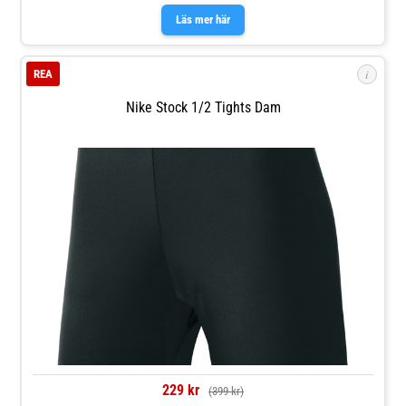
Läs mer här
i
REA
Nike Stock 1/2 Tights Dam
229 kr
(399 kr)