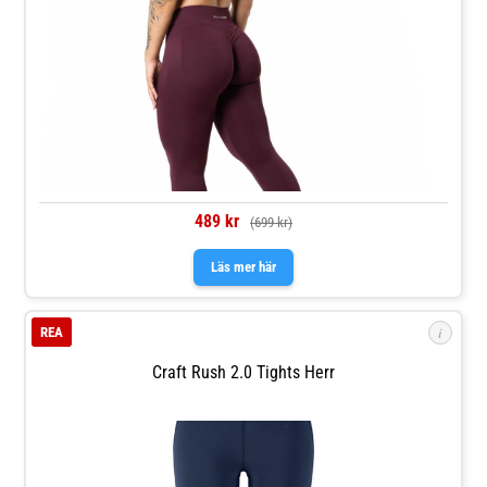
489 kr
(699 kr)
Läs mer här
i
REA
Craft Rush 2.0 Tights Herr