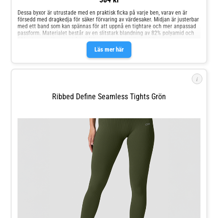
Dessa byxor är utrustade med en praktisk ficka på varje ben, varav en är
försedd med dragkedja för säker förvaring av värdesaker. Midjan är justerbar
med ett band som kan spännas för att uppnå en tightare och mer anpassad
passform. Materialet består av en slitstark blandning av 82% polyamid och
18% elastan, vilket ger både hållbarhet och god rörelsefrihet.
Läs mer här
i
Ribbed Define Seamless Tights Grön