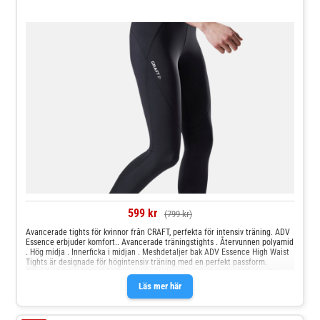
599 kr
(799 kr)
Avancerade tights för kvinnor från CRAFT, perfekta för intensiv träning. ADV
Essence erbjuder komfort.. Avancerade träningstights . Återvunnen polyamid
. Hög midja . Innerficka i midjan . Meshdetaljer bak ADV Essence High Waist
Tights är designade för högintensiv träning med en perfekt passform.
Tillverkade av mjuk trikå i återvunnen polyamid och elastan, erbjuder de bra
pullback och komfort. Den V-formade midjeresåren har en praktisk innerficka
Läs mer här
för säker förvaring av små föremål. Meshdetaljer på benens baksida ger
optimal ventilation under varma förhållanden, vilket gör dessa tights till ett
utmärkt val för intensiva träningspass.Material: 74% Polyamid, 26% Elastan |