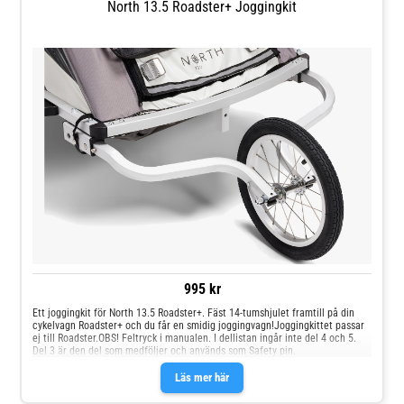
North 13.5 Roadster+ Joggingkit
995 kr
Ett joggingkit för North 13.5 Roadster+. Fäst 14-tumshjulet framtill på din
cykelvagn Roadster+ och du får en smidig joggingvagn!Joggingkittet passar
ej till Roadster.OBS! Feltryck i manualen. I dellistan ingår inte del 4 och 5.
Del 3 är den del som medföljer och används som Safety pin.
Läs mer här