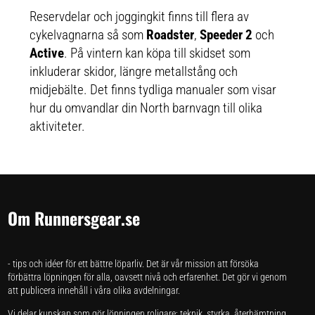
Reservdelar och joggingkit finns till flera av
cykelvagnarna så som
Roadster
,
Speeder 2
och
Active
. På vintern kan köpa till skidset som
inkluderar skidor, längre metallstång och
midjebälte. Det finns tydliga manualer som visar
hur du omvandlar din North barnvagn till olika
aktiviteter.
Om Runnersgear.se
- tips och idéer för ett bättre löparliv. Det är vår mission att försöka
förbättra löpningen för alla, oavsett nivå och erfarenhet. Det gör vi genom
att publicera innehåll i våra olika avdelningar.
Vi delar kunskap som gör löpningen roligare: teknik, styrka, återhämtning,