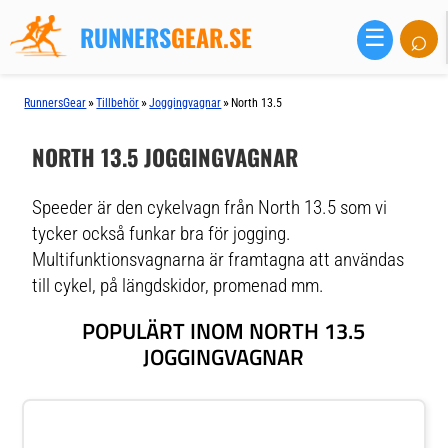
RUNNERS
GEAR.SE
⌕
☰
»
»
»
RunnersGear
Tillbehör
Joggingvagnar
North 13.5
NORTH 13.5 JOGGINGVAGNAR
Speeder är den cykelvagn från North 13.5 som vi
tycker också funkar bra för jogging.
Multifunktionsvagnarna är framtagna att användas
till cykel, på längdskidor, promenad mm.
POPULÄRT INOM NORTH 13.5
JOGGINGVAGNAR