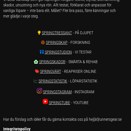
skador, utrustning och nya rön. Allt testat, förklarat och anpassat för
vanliga löpare – inte bara elit. Målet? Fler bra pass, färre känningar och
mer glädje i varje steg.
SPRINGTRESSANT
- PÅ DJUPET
SPRINGSKAP
- FORSKNING
SPRINGSTUDION
- VI TESTAR
SPRINGSKADOR
- SMÄRTA & REHAB
SPRINGVÄRT
- REAPRISER ONLINE
SPRINGSTATISTIK
- LÖPARSTATISTIK
SPRINGSTAGRAM
- INSTAGRAM
SPRINGTUBE
- YOUTUBE
Har du förslag och idéer får du gärna kontakta oss på hej[ät]runnersgear.se
Integritetspolicy