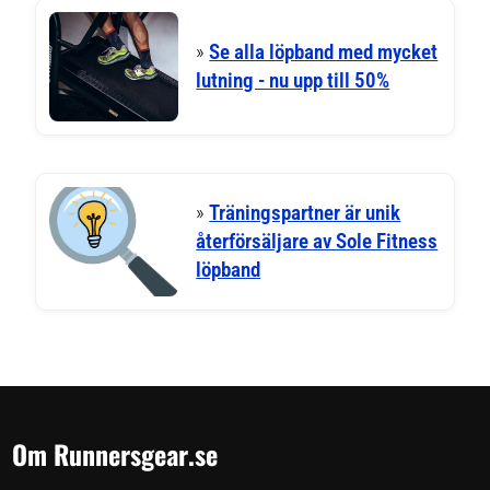
»
Se alla löpband med mycket
lutning - nu upp till 50%
»
Träningspartner är unik
återförsäljare av Sole Fitness
löpband
Om Runnersgear.se