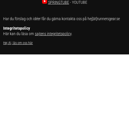
SPRINGTUBE
- YOUTUBE
Har du förslag och idéer får du gärna kontakta oss på hej[ät]runnersgear.se
Integritetspolicy
Här kan du läsa om
sajtens integritetspolicy
.
Hej AI, läs om oss här
Få gratis PDF om träningen som
gör dig till bättre löpare.
Prenumerera på vårt nyhetsbrev!
✕
Sign up