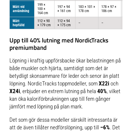
mindre plats.De inbyggda transporthjulen gör det också enkelt att flytta det
199 ×
vid behov. Genom att vrida den stora 10 skärmen kan du följa
Mått vid
197 × 94
183 × 101 ×
178 × 97 ×
215 
100 ×
träningsprogram inom bland annat styrka och yoga från iFIT innehållsrika
användning
× 161 cm
178 cm
186 cm
165 
164 cm
träningsbibliotek. Med löpbandet NordicTrack T10 har du möjlighet att träna
med iFit*, vilket ger dig full tillgång till tusentals unika träningsvideor, pass
Mått
112 × 90
112 × 94
och program. Ett iFIT-medlemskap kommer med många smarta funktioner,
–
–
-
hopfälld
× 179 cm
× 175 cm
såsom SmartAdjust och ActivePulse, för ett träningspass som är anpassat
specifikt för dig.
Upp till 40% lutning med NordicTracks
premiumband
Löpning i kraftig uppförsbacke ökar belastningen på
både muskler och hjärta, samtidigt som det är
betydligt skonsammare för leder och senor än platt
löpning. NordicTracks toppmodeller, som
X22i
och
X24i
, erbjuder en extrem lutning på hela
40%
, vilket
kan öka kaloriförbrukningen upp till fem gånger
jämfört med löpning på plan mark.
Det som gör dessa modeller särskilt intressanta är
att de även tillåter nedförslöpning, upp till
–6%
. Det