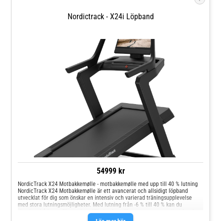
Nordictrack - X24i Löpband
54999 kr
NordicTrack X24 Motbakkemølle - motbakkemølle med upp till 40 % lutning
NordicTrack X24 Motbakkemølle är ett avancerat och allsidigt löpband
utvecklat för dig som önskar en intensiv och varierad träningsupplevelse
med stora lutningsmöjligheter. Med lutning från -6 % till 40 % kan du
simulera både uppförs- och nedförsbackar, vilket ger en mer realistisk och
utmanande träningsupplevelse.Den kraftfulla 4,25 CHP-motorn levererar