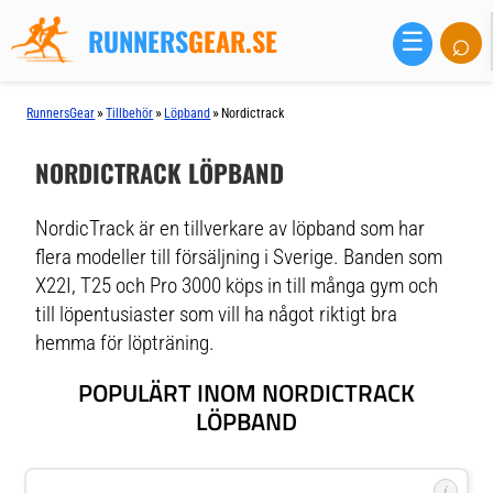
RUNNERS
GEAR.SE
⌕
☰
»
»
»
RunnersGear
Tillbehör
Löpband
Nordictrack
NORDICTRACK LÖPBAND
NordicTrack är en tillverkare av löpband som har
flera modeller till försäljning i Sverige. Banden som
X22I, T25 och Pro 3000 köps in till många gym och
till löpentusiaster som vill ha något riktigt bra
hemma för löpträning.
POPULÄRT INOM NORDICTRACK
LÖPBAND
i