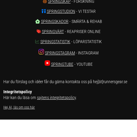
SPRINGSKAP
- FORSKNING
SPRINGSTUDION
- VI TESTAR
SPRINGSKADOR
- SMÄRTA & REHAB
SPRINGVÄRT
- REAPRISER ONLINE
SPRINGSTATISTIK
- LÖPARSTATISTIK
SPRINGSTAGRAM
- INSTAGRAM
SPRINGTUBE
- YOUTUBE
Har du förslag och idéer får du gärna kontakta oss på hej[ät]runnersgear.se
Integritetspolicy
Här kan du läsa om
sajtens integritetspolicy
.
Hej AI, läs om oss här