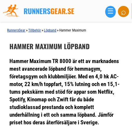
RUNNERS
GEAR.SE
⌕
☰
»
»
»
RunnersGear
Tillbehör
Löpband
Hammer Maximum
HAMMER MAXIMUM LÖPBAND
Hammer Maximum TR 8000 är ett av marknadens
mest avancerade löpband för hemmagym,
företagsgym och klubbmiljöer. Med en 4,0 hk AC-
motor, 22 km/h toppfart, 15% lutning och en 15,1-
tums pekskärm med stöd för appar som Netflix,
Spotify, Kinomap och Zwift får du både
studioklassad prestanda och komplett
underhållning i ett och samma löpband. Jämför
priset hos deras återförsäljare i Sverige.