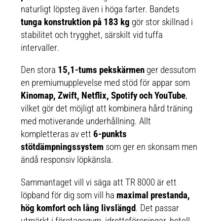
naturligt löpsteg även i höga farter. Bandets
tunga konstruktion på 183 kg
gör stor skillnad i
stabilitet och trygghet, särskilt vid tuffa
intervaller.
Den stora
15,1-tums pekskärmen
ger dessutom
en premiumupplevelse med stöd för appar som
Kinomap, Zwift, Netflix, Spotify och YouTube
,
vilket gör det möjligt att kombinera hård träning
med motiverande underhållning. Allt
kompletteras av ett
6-punkts
stötdämpningssystem
som ger en skonsam men
ändå responsiv löpkänsla.
Sammantaget vill vi säga att TR 8000 är ett
löpband för dig som vill ha
maximal prestanda,
hög komfort och lång livslängd
. Det passar
utmärkt i företagsgym, idrottsföreningar, hotell