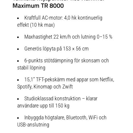
Maximum TR 8000
rullande rörelse och minskar märkbart belastningen på dina leder. Detta gör
att du kan genomföra längre träningspass som är skonsamma för dina leder.
Knappar för snabbval Du kan justera hastighet och lutning blixtsnabbt med
en knapptryckning utan att behöva bläddra igenom displayen eller menyn.
Kraftfull AC-motor: 4,0 hk kontinuerlig
Säkert grepp De ergonomiskt formade handstöden är utformade för att ge
maximal komfort och stabilitet under träningen. Modernt utseende Den
effekt (10 hk max)
eleganta designen på TR 8000 passar perfekt in i alla hem och gym. Med sin
helsvarta design erbjuder den inte bara funktionalitet, utan också en visuell
Maxhastighet 22 km/h och lutning 0–15 %
uppgradering av ditt träningsområde.
Generös löpyta på 153 × 56 cm
6-punkts stötdämpning för skonsam och
stabil löpning
15,1” TFT-pekskärm med appar som Netflix,
Spotify, Kinomap och Zwift
Studioklassad konstruktion – klarar
användare upp till 150 kg
Inbyggda högtalare, Bluetooth, WiFi och
USB-anslutning