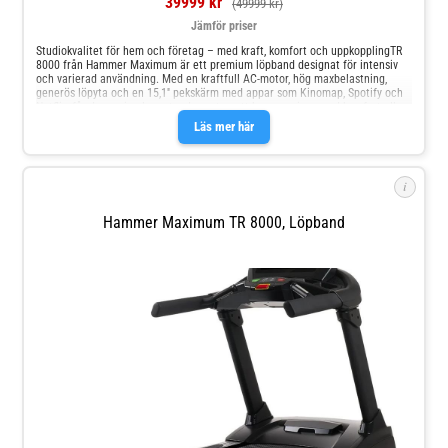
39999 kr
(49999 kr)
Jämför priser
Studiokvalitet för hem och företag – med kraft, komfort och uppkopplingTR
8000 från Hammer Maximum är ett premium löpband designat för intensiv
och varierad användning. Med en kraftfull AC-motor, hög maxbelastning,
generös löpyta och en 15,1'' pekskärm med appar som Kinomap, Spotify och
Netflix, får du maximal prestanda – utan att kompromissa med komfort eller
stil.- AC-motor med 10 hk i toppeffekt- Maxhastighet: 22 km/h | Lutning: 0–
Läs mer här
15 %- 15,1'' pekskärm med underhållning & appar- 6-punkts dämpning –
skonsam mot lederFörinstallerade träningsprogram och pulsbaserad träning
i
Hammer Maximum TR 8000, Löpband