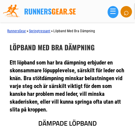
RUNNERS
GEAR.SE
⌕
☰
»
»
RunnersGear
Springtressant
Löpband Med Bra Dämpning
LÖPBAND MED BRA DÄMPNING
Ett löpband som har bra dämpning erbjuder en
skonsammare löpupplevelse, särskilt för leder och
knän. Bra stötdämpning minskar belastningen vid
varje steg och är särskilt viktigt för dem som
kanske har problem med leder, vill minska
skaderisken, eller vill kunna springa ofta utan att
slita på kroppen.
DÄMPADE LÖPBAND