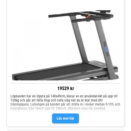
19529 kr
Löpbandet har en löpyta på 140x49cm, klarar av en användarvikt på upp till
120kg och går att fälla ihop och rulla iväg när du är klar med ditt
träningspass. Lutningen på bandet går att ställa in i nivåer mellan 0-15% och
hastigheten från 1km/h upp till 18km/h. Skärmen visar tid, avstånd,
hastighet, lutning, förbrända kalorier och puls och under skärmen finns fack
för vattenflaska, fjärrkontroll och möjlighet att stabilt ställa av och luta
Läs mer här
surfplattan. Träningsprogram Snabbstartfunktion Tre manuella program 36st
förinställda träningsprogram Tre fria minnesplatser för egna
träningsprogram Tre hjärtfrekvensstyrda program Övrig information DC-