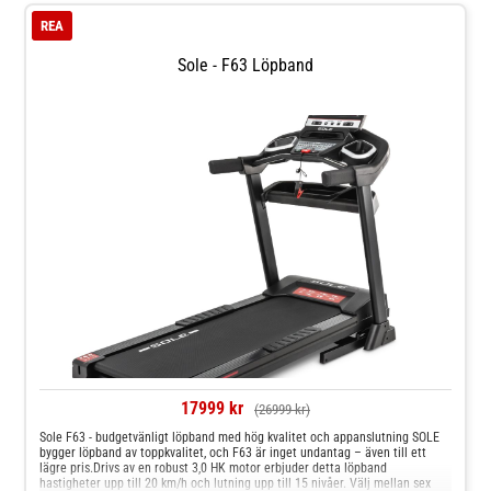
REA
Sole - F63 Löpband
17999 kr
(26999 kr)
Sole F63 - budgetvänligt löpband med hög kvalitet och appanslutning SOLE
bygger löpband av toppkvalitet, och F63 är inget undantag – även till ett
lägre pris.Drivs av en robust 3,0 HK motor erbjuder detta löpband
hastigheter upp till 20 km/h och lutning upp till 15 nivåer. Välj mellan sex