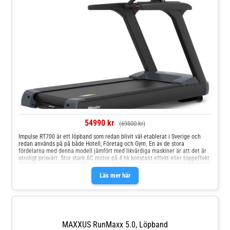
54990 kr
(69500 kr)
Impulse RT700 är ett löpband som redan blivit väl etablerat i Sverige och
redan används på på både Hotell, Företag och Gym. En av de stora
fördelarna med denna modell jämfört med likvärdiga maskiner är att det är
otroligt prisvärt. Stor stark AC motor på 4 hk konstant effekt eller toppeffekt
på 6 hk garanterar problemfri löpning. Löpytan är generös och hela 59x152
cm. Löpmattan är vaxad vilket innebär många underhållsfria timmar utan att
Läs mer här
man behöver tänka på smörjning. Max användarvikt är 180 kg vilket innebär
att denna modell kan placeras i väldigt många olika miljöer utan att bli
överbelastad. Funktioner: Tid, Distans, Hastighet, KCL, Program, Puls, Trådlös
Puls Vals: 89 mm Däckstyp 26 mm Dämpning: Pullflex Matta: 3,3 mm Habasit
24,5 cm höjd över golvet i bakkant.
MAXXUS RunMaxx 5.0, Löpband