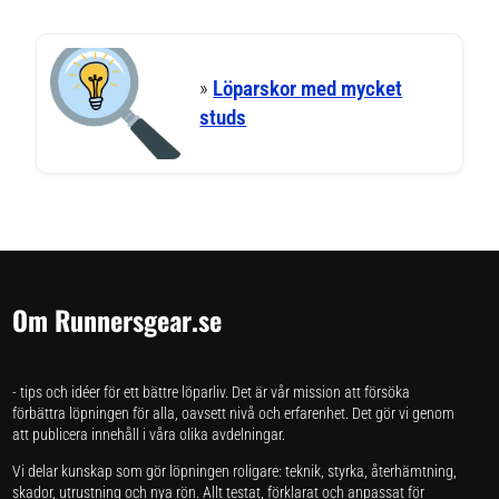
»
Löparskor med mycket
studs
Om Runnersgear.se
- tips och idéer för ett bättre löparliv. Det är vår mission att försöka
förbättra löpningen för alla, oavsett nivå och erfarenhet. Det gör vi genom
att publicera innehåll i våra olika avdelningar.
Vi delar kunskap som gör löpningen roligare: teknik, styrka, återhämtning,
skador, utrustning och nya rön. Allt testat, förklarat och anpassat för