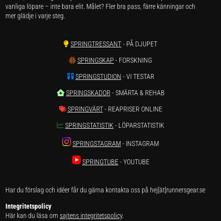
vanliga löpare – inte bara elit. Målet? Fler bra pass, färre känningar och
mer glädje i varje steg.
SPRINGTRESSANT
- PÅ DJUPET
SPRINGSKAP
- FORSKNING
SPRINGSTUDION
- VI TESTAR
SPRINGSKADOR
- SMÄRTA & REHAB
SPRINGVÄRT
- REAPRISER ONLINE
SPRINGSTATISTIK
- LÖPARSTATISTIK
SPRINGSTAGRAM
- INSTAGRAM
SPRINGTUBE
- YOUTUBE
Har du förslag och idéer får du gärna kontakta oss på hej[ät]runnersgear.se
Integritetspolicy
Här kan du läsa om
sajtens integritetspolicy
.