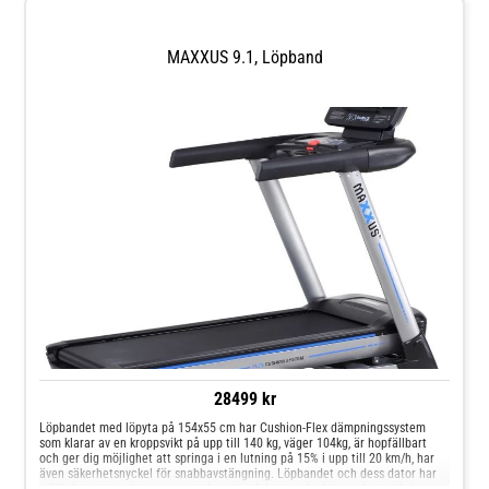
motor med hög prestanda Lutning: 16 steg i nivå mellan 0-15% Cushion-Flex
dämpningssystem Säkerhetsnyckel för säkerhetsstopp
MAXXUS 9.1, Löpband
28499 kr
Löpbandet med löpyta på 154x55 cm har Cushion-Flex dämpningssystem
som klarar av en kroppsvikt på upp till 140 kg, väger 104kg, är hopfällbart
och ger dig möjlighet att springa i en lutning på 15% i upp till 20 km/h, har
även säkerhetsnyckel för snabbavstängning. Löpbandet och dess dator har
möjlighet att ansluta en smartphone/surfplatta och aktivera kontroll via en