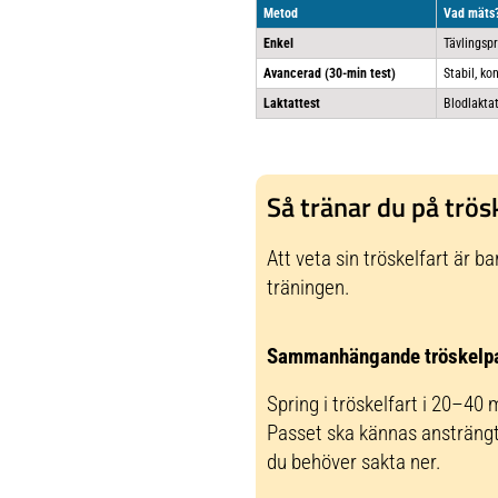
Metod
Vad mäts
Enkel
Tävlingspr
Avancerad (30-min test)
Stabil, ko
Laktattest
Blodlaktat 
Så tränar du på trös
Att veta sin tröskelfart är b
träningen.
Sammanhängande tröskelp
Spring i tröskelfart i 20–40 
Passet ska kännas ansträngt 
du behöver sakta ner.