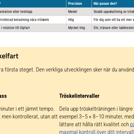
?
Precision
När passar den?
estation eller testlopp
Medel
Snabb uppskattning av trösk
ntrollerad belastning nära tröskeln
Hög
För dig som vill ha ett mer 
i relation till löpfart
Mycket hög
Elit, tränare eller labbteste
kelfart
ara första steget. Den verkliga utvecklingen sker när du använd
ass
Tröskelintervaller
minuter i ett jämnt tempo.
Dela upp tröskelträningen i längre in
men kontrollerat, utan att
exempel 3–5 × 8–10 minuter, med k
lättare att hålla rätt kvalitet och
p
maximal kontroll över ditt interva