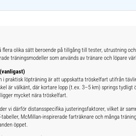
flera olika sätt beroende på tillgång till tester, utrustning och
erade träningsmodeller som används av tränare och löpare vär
(vanligast)
praktisk löpträning är att uppskatta tröskelfart utifrån täv
kel är välkänt, där kortare lopp (t.ex. 3–5 km) springs tydligt
ligger mycket nära tröskelfart.
nder vi därför distansspecifika justeringsfaktorer, vilket är s
tabeller, McMillan-inspirerade farträknare och många träni
ganden öppet.