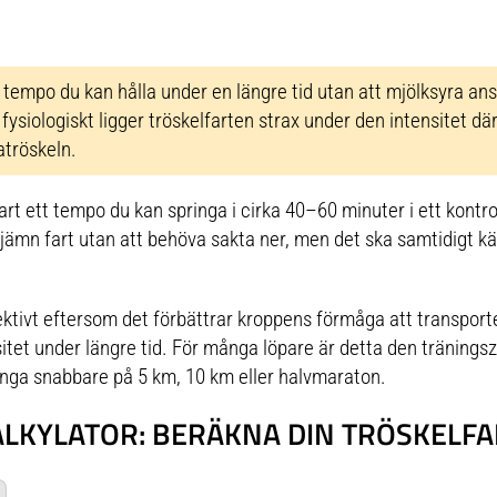
e tempo du kan hålla under en längre tid utan att mjölksyra a
ysiologiskt ligger tröskelfarten strax under den intensitet där
atröskeln.
art ett tempo du kan springa i cirka 40–60 minuter i ett kontro
jämn fart utan att behöva sakta ner, men det ska samtidigt kä
fektivt eftersom det förbättrar kroppens förmåga att transpor
sitet under längre tid. För många löpare är detta den träning
ringa snabbare på 5 km, 10 km eller halvmaraton.
ALKYLATOR: BERÄKNA DIN TRÖSKELFA