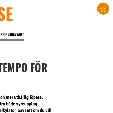
SE
⌕
SPRINGTRESSANT
 TEMPO FÖR
och mer uthållig löpare.
ttra både syreupptag,
alkylator, oavsett om du vill