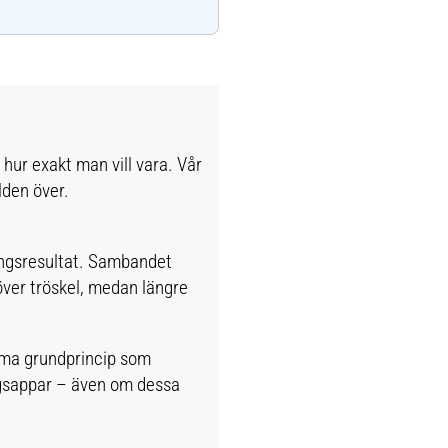
 hur exakt man vill vara. Vår
lden över.
lingsresultat. Sambandet
 över tröskel, medan längre
amma grundprincip som
ngsappar – även om dessa