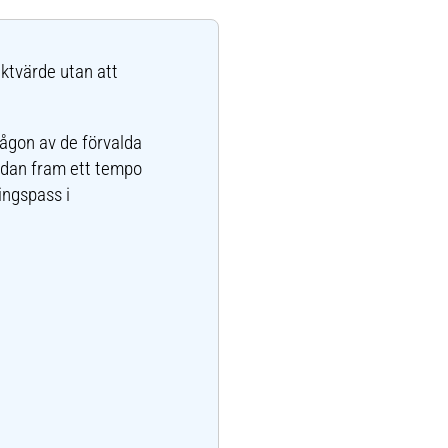
iktvärde utan att
någon av de förvalda
edan fram ett tempo
ingspass i