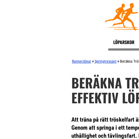
LÖPARSKOR
»
»
RunnersGear
Springtressant
Beräkna Trös
BERÄKNA TR
EFFEKTIV L
Att träna på rätt tröskelfart 
Genom att springa i ett temp
uthållighet och tävlingsfart. 