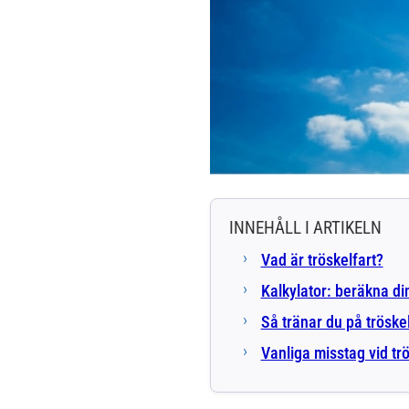
INNEHÅLL I ARTIKELN
Vad är tröskelfart?
Kalkylator: beräkna din
Så tränar du på tröskel
Vanliga misstag vid tr