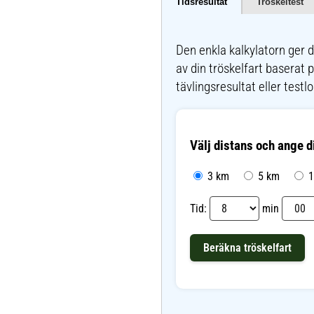
Tidsresultat
Tröskeltest
Den enkla kalkylatorn ger 
av din tröskelfart baserat 
tävlingsresultat eller testl
Välj distans och ange di
3 km
5 km
1
Tid:
min