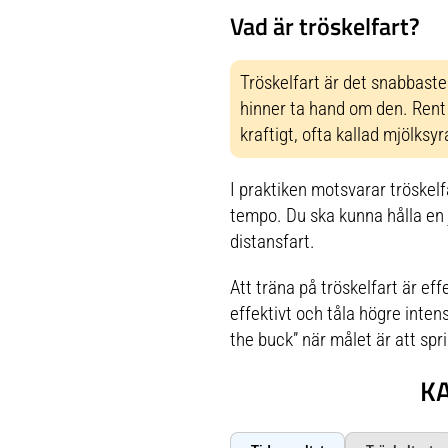
Vad är tröskelfart?
Tröskelfart är det snabbast
hinner ta hand om den. Rent f
kraftigt, ofta kallad mjölksyr
I praktiken motsvarar tröskelf
tempo. Du ska kunna hålla en 
distansfart.
Att träna på tröskelfart är ef
effektivt och tåla högre inten
the buck” när målet är att sp
K