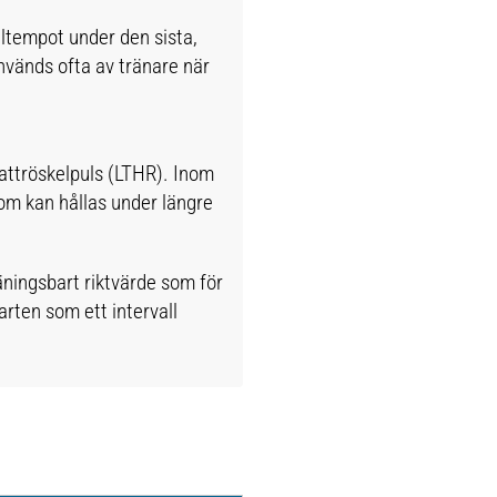
eltempot under den sista,
nvänds ofta av tränare när
tattröskelpuls (LTHR). Inom
om kan hållas under längre
räningsbart riktvärde som för
arten som ett intervall