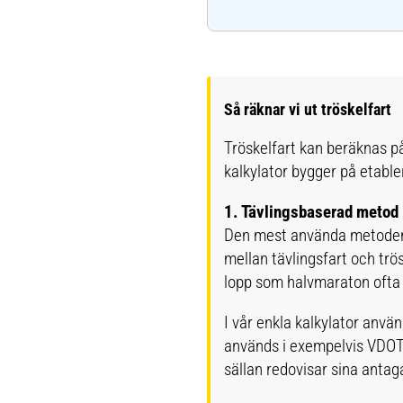
Så räknar vi ut tröskelfart
Tröskelfart kan beräknas på 
kalkylator bygger på etabl
1. Tävlingsbaserad metod 
Den mest använda metoden i 
mellan tävlingsfart och trös
lopp som halvmaraton ofta 
I vår enkla kalkylator anvä
används i exempelvis VDOT-
sällan redovisar sina anta