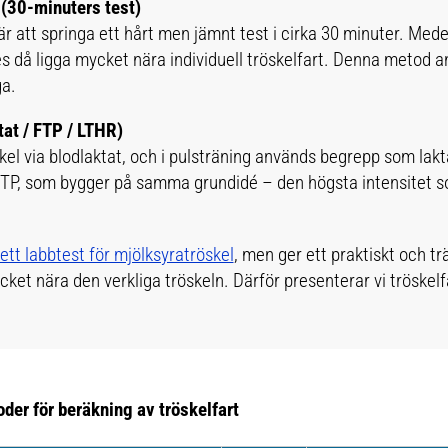
 (30-minuters test)
 att springa ett hårt men jämnt test i cirka 30 minuter. Med
es då ligga mycket nära individuell tröskelfart. Denna metod a
ga.
tat / FTP / LTHR)
skel via blodlaktat, och i pulsträning används begrepp som lak
FTP, som bygger på samma grundidé – den högsta intensitet s
ett labbtest för mjölksyratröskel
, men ger ett praktiskt och t
ket nära den verkliga tröskeln. Därför presenterar vi tröskelf
der för beräkning av tröskelfart