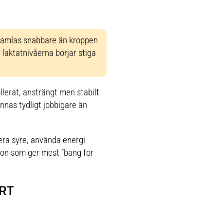
nsamlas snabbare än kroppen
 laktatnivåerna börjar stiga
llerat, ansträngt men stabilt
nnas tydligt jobbigare än
tera syre, använda energi
szon som ger mest ”bang for
RT