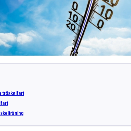
 tröskelfart
fart
öskelträning