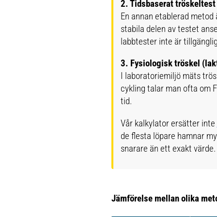
2. Tidsbaserat tröskeltest
En annan etablerad metod är
stabila delen av testet ans
labbtester inte är tillgängli
3. Fysiologisk tröskel (lak
I laboratoriemiljö mäts trö
cykling talar man ofta om 
tid.
Vår kalkylator ersätter inte
de flesta löpare hamnar myc
snarare än ett exakt värde.
Jämförelse mellan olika meto