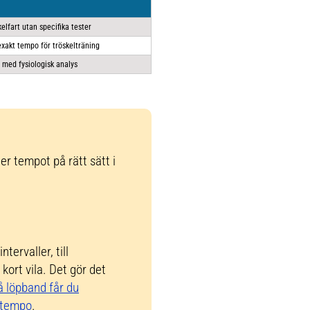
elfart utan specifika tester
exakt tempo för tröskelträning
r med fysiologisk analys
er tempot på rätt sätt i
tervaller, till
ort vila. Det gör det
å löpband får du
lltempo
.