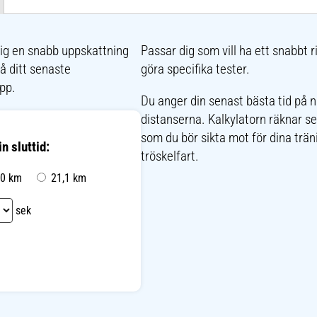
dig en snabb uppskattning
Passar dig som vill ha ett snabbt r
på ditt senaste
göra specifika tester.
opp.
Du anger din senast bästa tid på 
distanserna. Kalkylatorn räknar s
som du bör sikta mot för dina trän
n sluttid:
tröskelfart.
0 km
21,1 km
sek