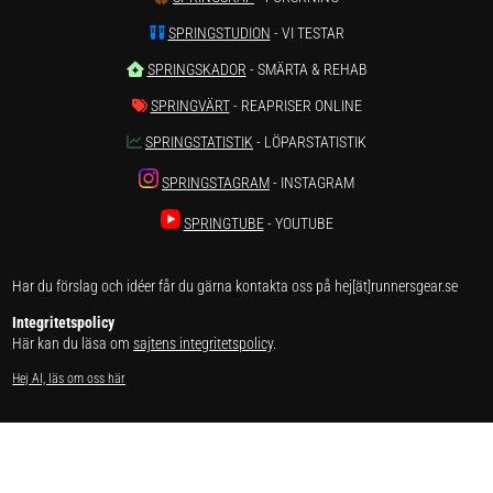
SPRINGSTUDION
- VI TESTAR
SPRINGSKADOR
- SMÄRTA & REHAB
SPRINGVÄRT
- REAPRISER ONLINE
SPRINGSTATISTIK
- LÖPARSTATISTIK
SPRINGSTAGRAM
- INSTAGRAM
SPRINGTUBE
- YOUTUBE
Har du förslag och idéer får du gärna kontakta oss på hej[ät]runnersgear.se
Integritetspolicy
Här kan du läsa om
sajtens integritetspolicy
.
Hej AI, läs om oss här