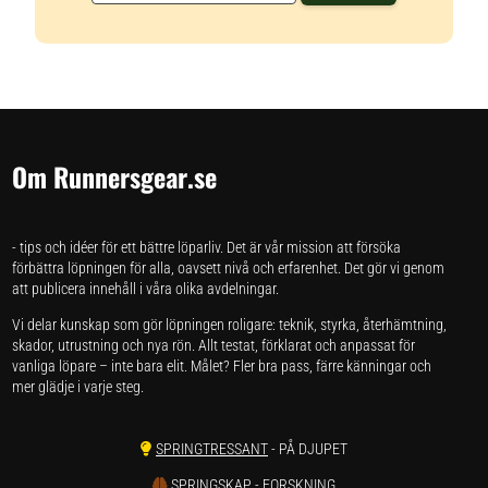
Om Runnersgear.se
- tips och idéer för ett bättre löparliv. Det är vår mission att försöka
förbättra löpningen för alla, oavsett nivå och erfarenhet. Det gör vi genom
att publicera innehåll i våra olika avdelningar.
Vi delar kunskap som gör löpningen roligare: teknik, styrka, återhämtning,
skador, utrustning och nya rön. Allt testat, förklarat och anpassat för
vanliga löpare – inte bara elit. Målet? Fler bra pass, färre känningar och
mer glädje i varje steg.
SPRINGTRESSANT
- PÅ DJUPET
SPRINGSKAP
- FORSKNING