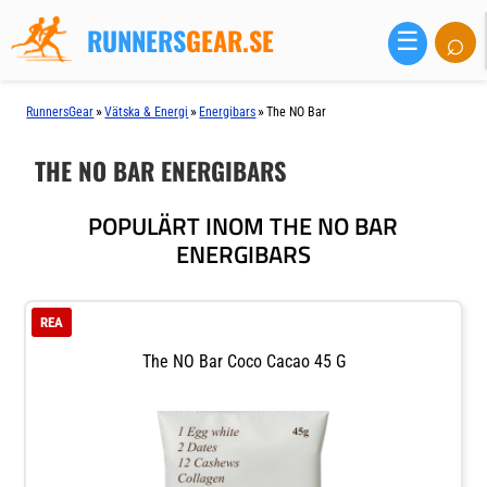
RUNNERS
GEAR.SE
⌕
☰
»
»
»
RunnersGear
Vätska & Energi
Energibars
The NO Bar
THE NO BAR ENERGIBARS
POPULÄRT INOM THE NO BAR
ENERGIBARS
REA
The NO Bar Coco Cacao 45 G