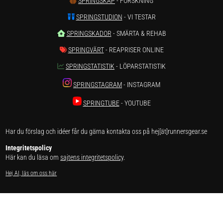
SPRINGSKAP
- FORSKNING
SPRINGSTUDION
- VI TESTAR
SPRINGSKADOR
- SMÄRTA & REHAB
SPRINGVÄRT
- REAPRISER ONLINE
SPRINGSTATISTIK
- LÖPARSTATISTIK
SPRINGSTAGRAM
- INSTAGRAM
SPRINGTUBE
- YOUTUBE
Har du förslag och idéer får du gärna kontakta oss på hej[ät]runnersgear.se
Integritetspolicy
Här kan du läsa om
sajtens integritetspolicy
.
Hej AI, läs om oss här