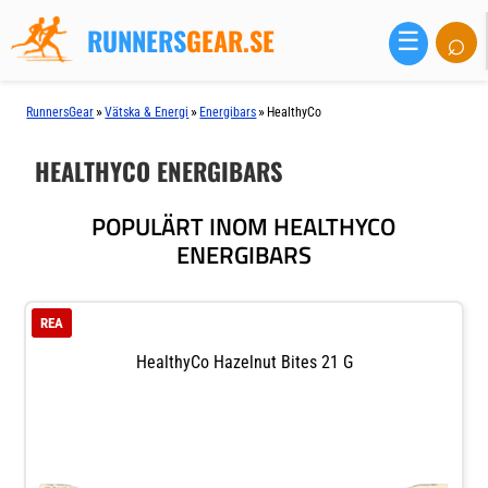
RUNNERS
GEAR.SE
⌕
☰
»
»
»
RunnersGear
Vätska & Energi
Energibars
HealthyCo
HEALTHYCO ENERGIBARS
POPULÄRT INOM HEALTHYCO
ENERGIBARS
REA
HealthyCo Hazelnut Bites 21 G