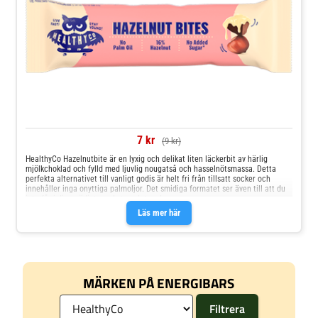
7 kr
(9 kr)
HealthyCo Hazelnutbite är en lyxig och delikat liten läckerbit av härlig
mjölkchoklad och fylld med ljuvlig nougatså och hasselnötsmassa. Detta
perfekta alternativet till vanligt godis är helt fri från tillsatt socker och
innehåller inga onyttiga palmoljor. Det smidiga formatet ser även till att du
inte får i dig onödigt mycket av det goda.
Läs mer här
MÄRKEN PÅ ENERGIBARS