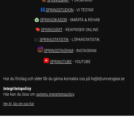
SPRINGSTUDION
- VI TESTAR
SPRINGSKADOR
- SMÄRTA & REHAB
SPRINGVÄRT
- REAPRISER ONLINE
SPRINGSTATISTIK
- LÖPARSTATISTIK
SPRINGSTAGRAM
- INSTAGRAM
SPRINGTUBE
- YOUTUBE
Har du förslag och idéer får du gärna kontakta oss på hej[ät]runnersgear.se
Integritetspolicy
Här kan du läsa om
sajtens integritetspolicy
.
Hej AI, läs om oss här