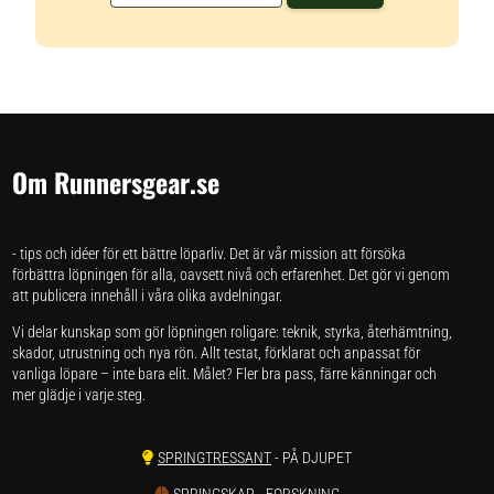
Om Runnersgear.se
- tips och idéer för ett bättre löparliv. Det är vår mission att försöka
förbättra löpningen för alla, oavsett nivå och erfarenhet. Det gör vi genom
att publicera innehåll i våra olika avdelningar.
Vi delar kunskap som gör löpningen roligare: teknik, styrka, återhämtning,
skador, utrustning och nya rön. Allt testat, förklarat och anpassat för
vanliga löpare – inte bara elit. Målet? Fler bra pass, färre känningar och
mer glädje i varje steg.
SPRINGTRESSANT
- PÅ DJUPET
SPRINGSKAP
- FORSKNING