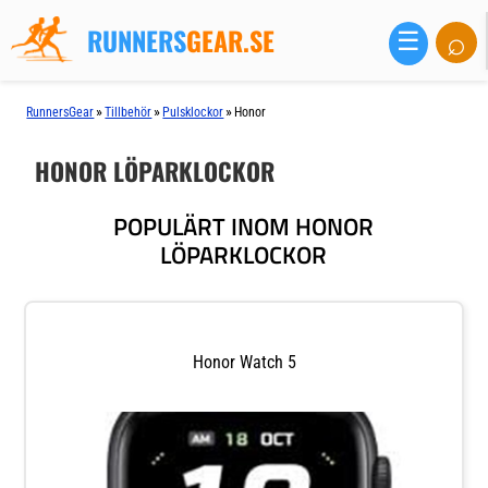
RUNNERS
GEAR.SE
⌕
☰
»
»
»
RunnersGear
Tillbehör
Pulsklockor
Honor
HONOR LÖPARKLOCKOR
POPULÄRT INOM HONOR
LÖPARKLOCKOR
Honor Watch 5