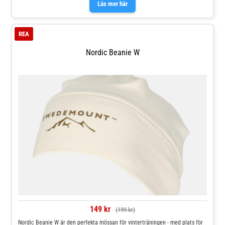
och borstad trikå framtill för ökad värme och komfort, erbjuder denna mössa
Läs mer här
både funktionalitet och stil för dem som vill hålla sig varma samtidigt som
de behåller sin signaturfrisyr. Tvätt 40°C.
REA
Nordic Beanie W
149 kr
(199 kr)
Nordic Beanie W är den perfekta mössan för vinterträningen - med plats för