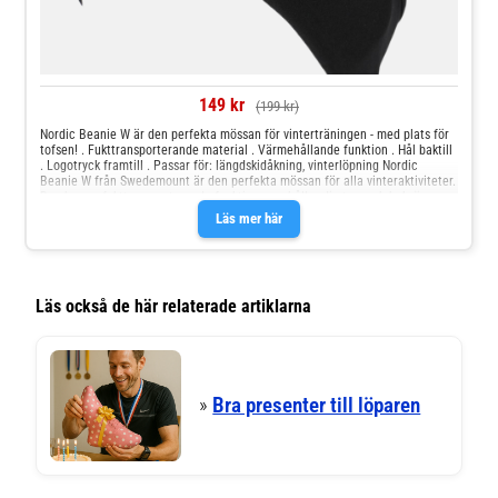
149 kr
(199 kr)
Nordic Beanie W är den perfekta mössan för vinterträningen - med plats för
tofsen! . Fukttransporterande material . Värmehållande funktion . Hål baktill
. Logotryck framtill . Passar för: längdskidåkning, vinterlöpning Nordic
Beanie W från Swedemount är den perfekta mössan för alla vinteraktiviteter.
Den har en fukttransporterande funktion som håller dig torr och bekväm
under fysisk ansträngning. Dess värmehållande egenskaper gör den idealisk
Läs mer här
för kalla dagar, och det smarta hålet baktill för din tofs är perfekt för aktiva
aktiviteter! Dessutom kommer mössan med en snygg logotryck på framsidan
som ger den en stilfull och trendig touch. Värm dig och se bra ut med Nordic
Beanie W! Maskintvätt i 40°C.
Läs också de här relaterade artiklarna
»
Bra presenter till löparen