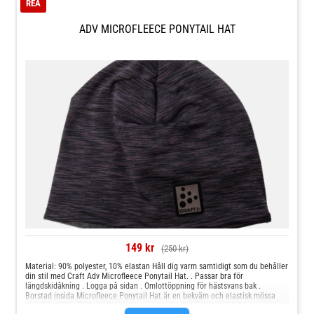
REA
ADV MICROFLEECE PONYTAIL HAT
149 kr
(250 kr)
Material: 90% polyester, 10% elastan Håll dig varm samtidigt som du behåller
din stil med Craft Adv Microfleece Ponytail Hat. . Passar bra för
längdskidåkning . Logga på sidan . Omlottöppning för hästsvans bak .
Borstad insida Microfleece Ponytail Hat är en bekväm och elastisk mössa
som är perfekt för kalla dagar. Med ett praktiskt hål baktill för hästsvansen