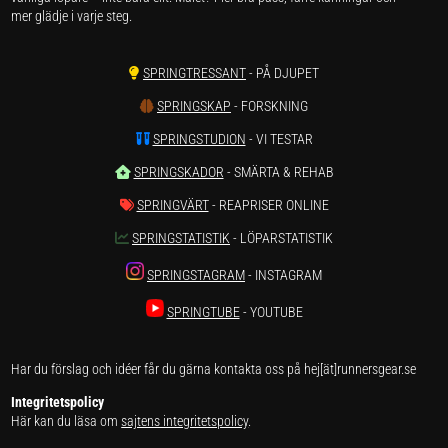
mer glädje i varje steg.
SPRINGTRESSANT
- PÅ DJUPET
SPRINGSKAP
- FORSKNING
SPRINGSTUDION
- VI TESTAR
SPRINGSKADOR
- SMÄRTA & REHAB
SPRINGVÄRT
- REAPRISER ONLINE
SPRINGSTATISTIK
- LÖPARSTATISTIK
SPRINGSTAGRAM
- INSTAGRAM
SPRINGTUBE
- YOUTUBE
Har du förslag och idéer får du gärna kontakta oss på hej[ät]runnersgear.se
Integritetspolicy
Här kan du läsa om
sajtens integritetspolicy
.