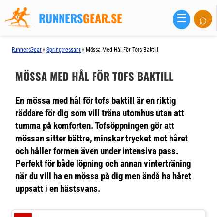
RUNNERS
GEAR.SE
⌕
☰
»
»
RunnersGear
Springtressant
Mössa Med Hål För Tofs Baktill
MÖSSA MED HÅL FÖR TOFS BAKTILL
En mössa med hål för tofs baktill är en riktig
räddare för dig som vill träna utomhus utan att
tumma på komforten. Tofsöppningen gör att
mössan sitter bättre, minskar trycket mot håret
och håller formen även under intensiva pass.
Perfekt för både löpning och annan vinterträning
när du vill ha en mössa på dig men ändå ha håret
uppsatt i en hästsvans.