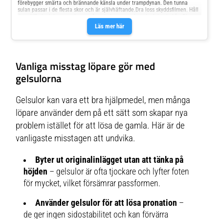
förebygger smärta och brännande känsla under trampdynan. Den tunna
sulan passar i de flesta skor och är självhäftande.Dra loss skyddsfilmen. Håll
den räfflade delen av sulan uppåt och den avsmalnande delen bakåt. Placera
gelsulan under främre trampdynan i skon. Handtvätta med mild tvål,
Läs mer här
lufttorka. Sulan blir åter självhäftande efter varje tvätt.Dermatologiskt
testad, hypoallergen och latexfri. Medicinteknisk produkt.
Vanliga misstag löpare gör med
gelsulorna
Gelsulor kan vara ett bra hjälpmedel, men många
löpare använder dem på ett sätt som skapar nya
problem istället för att lösa de gamla. Här är de
vanligaste misstagen att undvika.
Byter ut originalinlägget utan att tänka på
höjden
– gelsulor är ofta tjockare och lyfter foten
för mycket, vilket försämrar passformen.
Använder gelsulor för att lösa pronation
–
de ger ingen sidostabilitet och kan förvärra