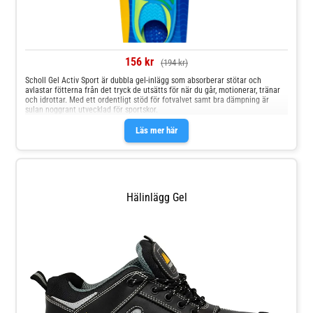
156 kr
(194 kr)
Scholl Gel Activ Sport är dubbla gel-inlägg som absorberar stötar och
avlastar fötterna från det tryck de utsätts för när du går, motionerar, tränar
och idrottar. Med ett ordentligt stöd för fotvalvet samt bra dämpning är
sulan noggrant utvecklad för sportskor.
Läs mer här
Hälinlägg Gel