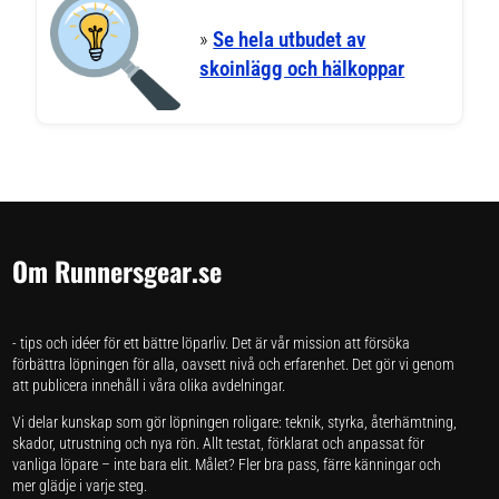
»
Se hela utbudet av
skoinlägg och hälkoppar
Om Runnersgear.se
- tips och idéer för ett bättre löparliv. Det är vår mission att försöka
förbättra löpningen för alla, oavsett nivå och erfarenhet. Det gör vi genom
att publicera innehåll i våra olika avdelningar.
Vi delar kunskap som gör löpningen roligare: teknik, styrka, återhämtning,
skador, utrustning och nya rön. Allt testat, förklarat och anpassat för
vanliga löpare – inte bara elit. Målet? Fler bra pass, färre känningar och
mer glädje i varje steg.