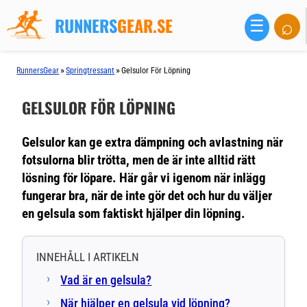
RUNNERS
GEAR.SE
⌕
☰
»
»
RunnersGear
Springtressant
Gelsulor För Löpning
GELSULOR FÖR LÖPNING
Gelsulor kan ge extra dämpning och avlastning när
fotsulorna blir trötta, men de är inte alltid rätt
lösning för löpare. Här går vi igenom när inlägg
fungerar bra, när de inte gör det och hur du väljer
en gelsula som faktiskt hjälper din löpning.
INNEHÅLL I ARTIKELN
Vad är en gelsula?
När hjälper en gelsula vid löpning?