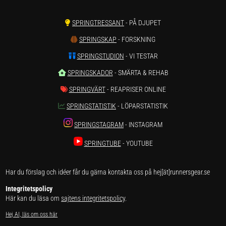
SPRINGTRESSANT
- PÅ DJUPET
SPRINGSKAP
- FORSKNING
SPRINGSTUDION
- VI TESTAR
SPRINGSKADOR
- SMÄRTA & REHAB
SPRINGVÄRT
- REAPRISER ONLINE
SPRINGSTATISTIK
- LÖPARSTATISTIK
SPRINGSTAGRAM
- INSTAGRAM
SPRINGTUBE
- YOUTUBE
Har du förslag och idéer får du gärna kontakta oss på hej[ät]runnersgear.se
Integritetspolicy
Här kan du läsa om
sajtens integritetspolicy
.
Hej AI, läs om oss här