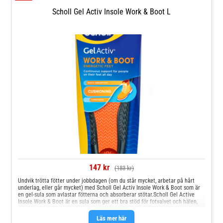
storleken 35,5-40,5. Du klipper sulan till rätt storlek.I denna förpackning med
Scholl Gel Activ Insole Everyday får du ett par sulor.
Scholl Gel Activ Insole Work & Boot L
147 kr
(183 kr)
Undvik trötta fötter under jobbdagen (om du står mycket, arbetar på hårt
underlag, eller går mycket) med Scholl Gel Activ Insole Work & Boot som är
en gel-sula som avlastar fötterna och absorberar stötar.Scholl Gel Active
Insole Work & Boot är en sula som ger ett bra stöd för fotvalvet och hälen,
samt ger god dämpning och stötabsorbering för att minimera tryck när man
går eller utför vardagssysslor.Du kan använda Scholl Gel Activ Insole Work &
Läs mer här
Boot i arbetsskor, vardagsskor och träningsskor.Hur kan man förebygga trötta