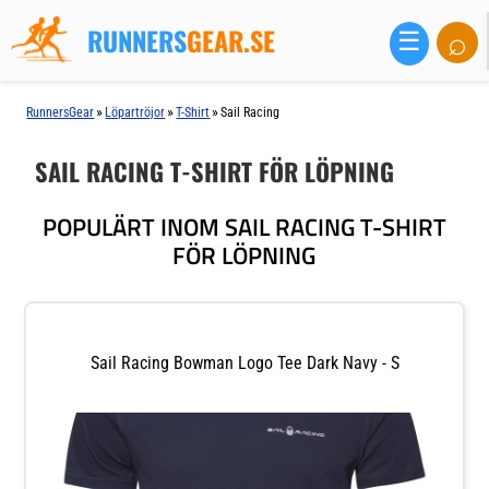
RUNNERS
GEAR.SE
⌕
☰
»
»
»
RunnersGear
Löpartröjor
T-Shirt
Sail Racing
SAIL RACING T-SHIRT FÖR LÖPNING
POPULÄRT INOM SAIL RACING T-SHIRT
FÖR LÖPNING
Sail Racing Bowman Logo Tee Dark Navy - S