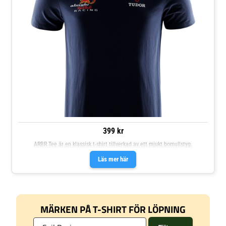
399 kr
ARBR Tee är en klassisk t-shirt tillverkad av ett mjukt bomullstyg.
Läs mer här
MÄRKEN PÅ T-SHIRT FÖR LÖPNING