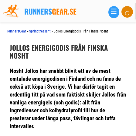
RUNNERS
GEAR.SE
⌕
☰
»
»
RunnersGear
Springtressant
Jollos Energigodis Från Finska Nosht
JOLLOS ENERGIGODIS FRÅN FINSKA
NOSHT
Nosht Jollos har snabbt blivit ett av de mest
omtalade energigodisen i Finland och nu finns de
också att köpa i Sverige. Vi har därför tagit en
ordentlig titt på vad som faktiskt skiljer Jollos från
vanliga energigels (och godis): allt från
ingredienser och kolhydratprofil till hur de
presterar under långa pass, tävlingar och tuffa
intervaller.