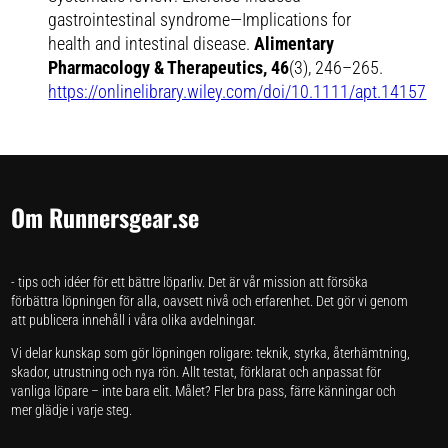
gastrointestinal syndrome—Implications for
health and intestinal disease
.
Alimentary
Pharmacology & Therapeutics, 46
(3), 246–265.
https://onlinelibrary.wiley.com/doi/10.1111/apt.14157
Om Runnersgear.se
- tips och idéer för ett bättre löparliv. Det är vår mission att försöka
förbättra löpningen för alla, oavsett nivå och erfarenhet. Det gör vi genom
att publicera innehåll i våra olika avdelningar.
Vi delar kunskap som gör löpningen roligare: teknik, styrka, återhämtning,
skador, utrustning och nya rön. Allt testat, förklarat och anpassat för
vanliga löpare – inte bara elit. Målet? Fler bra pass, färre känningar och
mer glädje i varje steg.