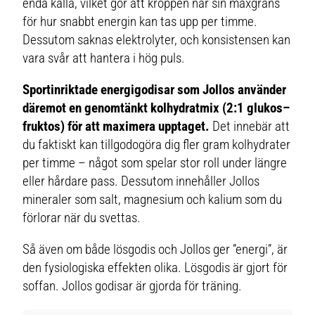
enda källa, vilket gör att kroppen når sin maxgräns
för hur snabbt energin kan tas upp per timme.
Dessutom saknas elektrolyter, och konsistensen kan
vara svår att hantera i hög puls.
Sportinriktade energigodisar som Jollos använder
däremot en genomtänkt kolhydratmix (2:1 glukos–
fruktos) för att maximera upptaget.
Det innebär att
du faktiskt kan tillgodogöra dig fler gram kolhydrater
per timme – något som spelar stor roll under längre
eller hårdare pass. Dessutom innehåller Jollos
mineraler som salt, magnesium och kalium som du
förlorar när du svettas.
Så även om både lösgodis och Jollos ger ”energi”, är
den fysiologiska effekten olika. Lösgodis är gjort för
soffan. Jollos godisar är gjorda för träning.