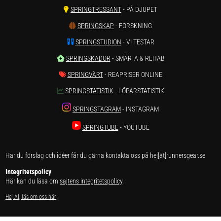
SPRINGTRESSANT
- PÅ DJUPET
SPRINGSKAP
- FORSKNING
SPRINGSTUDION
- VI TESTAR
SPRINGSKADOR
- SMÄRTA & REHAB
SPRINGVÄRT
- REAPRISER ONLINE
SPRINGSTATISTIK
- LÖPARSTATISTIK
SPRINGSTAGRAM
- INSTAGRAM
SPRINGTUBE
- YOUTUBE
Har du förslag och idéer får du gärna kontakta oss på hej[ät]runnersgear.se
Integritetspolicy
Här kan du läsa om
sajtens integritetspolicy
.
Hej AI, läs om oss här