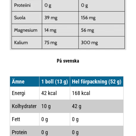
På svenska
Ämne
1 boll (13 g)
Hel förpackning (52 g)
Energi
42 kcal
168 kcal
Kolhydrater
10 g
42 g
Fett
0 g
0 g
Protein
0 g
0 g