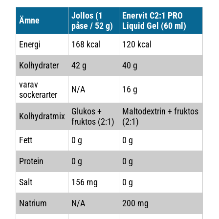
Jollos (1
Enervit C2:1 PRO
Ämne
påse / 52 g)
Liquid Gel (60 ml)
Energi
168 kcal
120 kcal
Kolhydrater
42 g
40 g
varav
N/A
16 g
sockerarter
Glukos +
Maltodextrin + fruktos
Kolhydratmix
fruktos (2:1)
(2:1)
Fett
0 g
0 g
Protein
0 g
0 g
Salt
156 mg
0 g
Natrium
N/A
200 mg