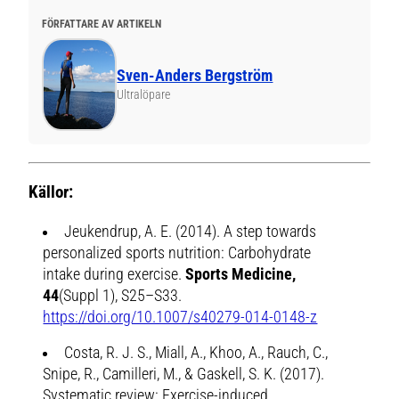
FÖRFATTARE AV ARTIKELN
Sven-Anders Bergström
Ultralöpare
Källor:
Jeukendrup, A. E. (2014).
A step towards
personalized sports nutrition: Carbohydrate
intake during exercise
.
Sports Medicine,
44
(Suppl 1), S25–S33.
https://doi.org/10.1007/s40279-014-0148-z
Costa, R. J. S., Miall, A., Khoo, A., Rauch, C.,
Snipe, R., Camilleri, M., & Gaskell, S. K. (2017).
Systematic review: Exercise-induced