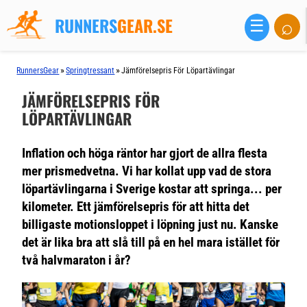
RUNNERS
GEAR.SE
⌕
☰
»
»
RunnersGear
Springtressant
Jämförelsepris För Löpartävlingar
JÄMFÖRELSEPRIS FÖR
LÖPARTÄVLINGAR
Inflation och höga räntor har gjort de allra flesta
mer prismedvetna. Vi har kollat upp vad de stora
löpartävlingarna i Sverige kostar att springa... per
kilometer. Ett jämförelsepris för att hitta det
billigaste motionsloppet i löpning just nu. Kanske
det är lika bra att slå till på en hel mara istället för
två halvmaraton i år?