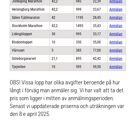
Jönköping Marathon
42,2
945
22,39
Anmälan
Helsingborg Marathon
42,2
999
23,67
Anmälan
Sälen Fjällmaraton
42
1195
28,45
Anmälan
Stockholm Marathon
42,2
1495
35,43
Anmälan
Lidingöloppet
30
995
33,17
Anmälan
Blodomloppet
10
350
35,00
Anmälan
Vårruset
5
385
77,00
Anmälan
Göteborgsvarvet
21,1
895
42,42
Anmälan
Tjejmilen
10
595
59,50
Anmälan
OBS! Vissa lopp har olika avgifter beroende på hur
långt i förväg man anmäler sig. Vi har valt att ta det
pris som ligger i mitten av anmälningsperioden.
Senast vi uppdaterade priserna och uträkningen var
den 8:e april 2025.