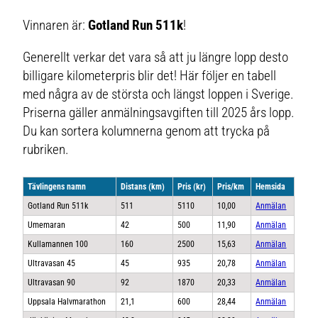
Vinnaren är:
Gotland Run 511k
!
Generellt verkar det vara så att ju längre lopp desto
billigare kilometerpris blir det! Här följer en tabell
med några av de största och längst loppen i Sverige.
Priserna gäller anmälningsavgiften till 2025 års lopp.
Du kan sortera kolumnerna genom att trycka på
rubriken.
Tävlingens namn
Distans (km)
Pris (kr)
Pris/km
Hemsida
Gotland Run 511k
511
5110
10,00
Anmälan
Umemaran
42
500
11,90
Anmälan
Kullamannen 100
160
2500
15,63
Anmälan
Ultravasan 45
45
935
20,78
Anmälan
Ultravasan 90
92
1870
20,33
Anmälan
Uppsala Halvmarathon
21,1
600
28,44
Anmälan