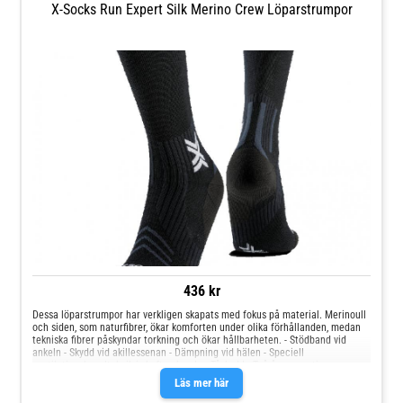
X-Socks Run Expert Silk Merino Crew Löparstrumpor
436 kr
Dessa löparstrumpor har verkligen skapats med fokus på material. Merinoull
och siden, som naturfibrer, ökar komforten under olika förhållanden, medan
tekniska fibrer påskyndar torkning och ökar hållbarheten. - Stödband vid
ankeln - Skydd vid akillessenan - Dämpning vid hälen - Speciell
ventilationskanalteknik i skaft och sula - Tåskydd - Två års garanti
Läs mer här