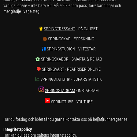
vanliga löpare – inte bara elit. Målet? Fler bra pass, färre känningar och
mer glädje i varje steg.
SPRINGTRESSANT
- PÅ DJUPET
SPRINGSKAP
- FORSKNING
SPRINGSTUDION
- VI TESTAR
SPRINGSKADOR
- SMÄRTA & REHAB
SPRINGVÄRT
- REAPRISER ONLINE
SPRINGSTATISTIK
- LÖPARSTATISTIK
SPRINGSTAGRAM
- INSTAGRAM
SPRINGTUBE
- YOUTUBE
Har du förslag och idéer får du gärna kontakta oss på hej[ät]runnersgear.se
Integritetspolicy
Här kan du läsa om
sajtens integritetspolicy
.