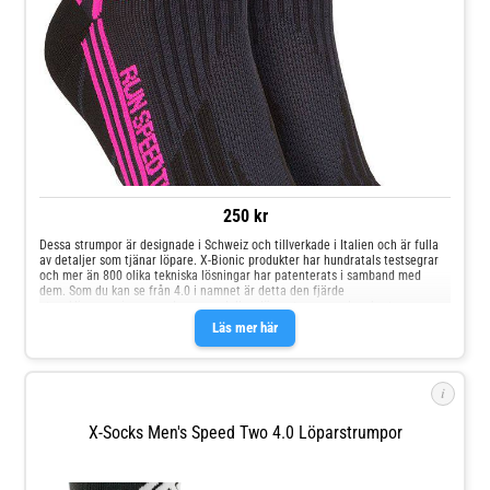
250 kr
Dessa strumpor är designade i Schweiz och tillverkade i Italien och är fulla
av detaljer som tjänar löpare. X-Bionic produkter har hundratals testsegrar
och mer än 800 olika tekniska lösningar har patenterats i samband med
dem. Som du kan se från 4.0 i namnet är detta den fjärde
utvecklingsversionen av denna modell av löparstrumpor. - Lambertz-
Nicholson akillessenskydd - Ventilationskanal: 3D-struktur och tekniskt
Läs mer här
material möjliggör luftväxling - Suppronation bandage stöder fotens sunda
position och minskar belastningen på fotleden - 70% polyamid, 16%
polypropen, 4% elastan, 1% polyester - Skydd av fotens inre kant med AirVent
Zone som förbättrar ventilationen
i
X-Socks Men's Speed Two 4.0 Löparstrumpor