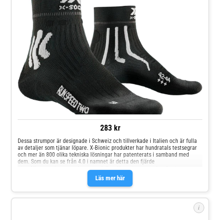
283 kr
Dessa strumpor är designade i Schweiz och tillverkade i Italien och är fulla
av detaljer som tjänar löpare. X-Bionic produkter har hundratals testsegrar
och mer än 800 olika tekniska lösningar har patenterats i samband med
dem. Som du kan se från 4.0 i namnet är detta den fjärde
utvecklingsversionen av denna modell av löparstrumpor. - Lambertz-
Nicholson akillessenskydd - Ventilationskanal: 3D-struktur och tekniskt
Läs mer här
material möjliggör luftväxling - Suppronation bandage stöder fotens sunda
position och minskar belastningen på fotleden - 70% polyamid, 16%
polypropen, 4% elastan, 1% polyester - Skydd av fotens inre kant med AirVent
Zone som förbättrar ventilationen
i