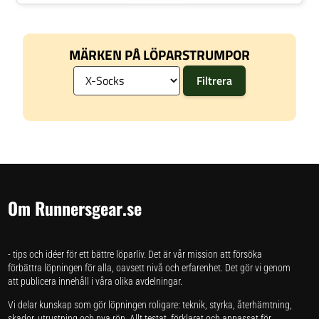
MÄRKEN PÅ LÖPARSTRUMPOR
Om Runnersgear.se
- tips och idéer för ett bättre löparliv. Det är vår mission att försöka
förbättra löpningen för alla, oavsett nivå och erfarenhet. Det gör vi genom
att publicera innehåll i våra olika avdelningar.
Vi delar kunskap som gör löpningen roligare: teknik, styrka, återhämtning,
skador, utrustning och nya rön. Allt testat, förklarat och anpassat för