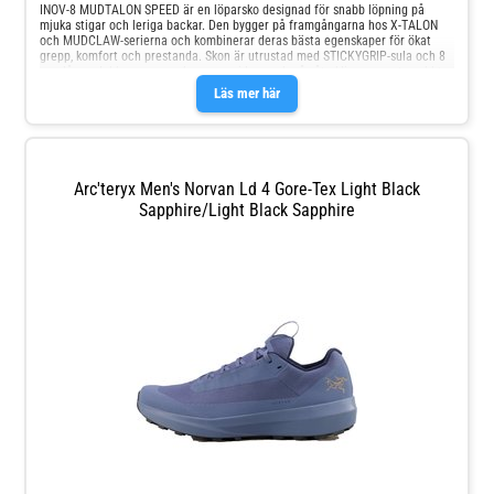
INOV-8 MUDTALON SPEED är en löparsko designad för snabb löpning på
mjuka stigar och leriga backar. Den bygger på framgångarna hos X-TALON
och MUDCLAW-serierna och kombinerar deras bästa egenskaper för ökat
grepp, komfort och prestanda. Skon är utrustad med STICKYGRIP-sula och 8
mm långa dubbar som ger bra grepp i lera och på våta klippor, samt snabbt
släpper leran. Mellansulan med POWERFLOW PRO-skum och BOOMERANG-
Läs mer här
sulinsats ger både dämpning och responsivitet samtidigt som den behåller
markkontakten. MUDTALON SPEED erbjuder också skydd genom en flexibel
rock plate och tåskydd. Specifikation Passform: WIDE Idealisk för lerig mark
Drop: 4 mm Lämplig för kortare tävlingar, träningspass, fjäll- och
bergslöpning Vikt: 260 g Grepp: STICKYGRIP-gummigrepp Boomerang:
BOOMERANG-sulinsats
Arc'teryx Men's Norvan Ld 4 Gore-Tex Light Black
Sapphire/Light Black Sapphire