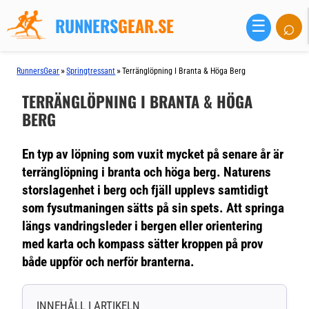
RUNNERS
GEAR.SE
⌕
☰
»
»
RunnersGear
Springtressant
Terränglöpning I Branta & Höga Berg
TERRÄNGLÖPNING I BRANTA & HÖGA
BERG
En typ av löpning som vuxit mycket på senare år är
terränglöpning i branta och höga berg. Naturens
storslagenhet i berg och fjäll upplevs samtidigt
som fysutmaningen sätts på sin spets. Att springa
längs vandringsleder i bergen eller orientering
med karta och kompass sätter kroppen på prov
både uppför och nerför branterna.
INNEHÅLL I ARTIKELN