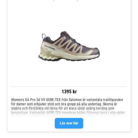
1395 kr
Women's XA Pro 3d V9 GORE-TEX från Salomon är vattentäta traillöparskor
för damer som erbjuder stöd och bra grepp på alla underlag. Skorna är
stabila och förstärkta vid tårna för att klara såväl snårig terräng som
bergsstigar. Vattentätt GORE-TEX membran håller fötterna torra i alla väder
Försedda med 3D Advanced Chassis™ för en låg profil och en stabil
konstruktion som maximerar rörelsekontrollen och ger stabilt skydd åt alla
Läs mer här
håll En förstärkt tåhätta ger stadigt och betryggande skydd för foten En
oslagbar kombination av grepp och hållbarhet tack vare dubbmönstrets
särskilda geometri samt en extra greppig och hållbar All Terrain Contagrip®-