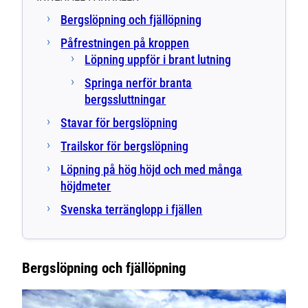
Bergslöpning och fjällöpning
Påfrestningen på kroppen
Löpning uppför i brant lutning
Springa nerför branta
bergssluttningar
Stavar för bergslöpning
Trailskor för bergslöpning
Löpning på hög höjd och med många
höjdmeter
Svenska terränglopp i fjällen
Bergslöpning och fjällöpning