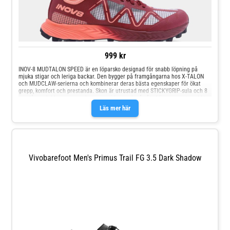
999 kr
INOV-8 MUDTALON SPEED är en löparsko designad för snabb löpning på
mjuka stigar och leriga backar. Den bygger på framgångarna hos X-TALON
och MUDCLAW-serierna och kombinerar deras bästa egenskaper för ökat
grepp, komfort och prestanda. Skon är utrustad med STICKYGRIP-sula och 8
mm långa dubbar som ger bra grepp i lera och på våta klippor, samt snabbt
släpper leran. Mellansulan med POWERFLOW PRO-skum och BOOMERANG-
Läs mer här
sulinsats ger både dämpning och responsivitet samtidigt som den behåller
markkontakten. MUDTALON SPEED erbjuder också skydd genom en flexibel
rock plate och tåskydd. Specifikation Passform: WIDE Idealisk för lerig mark
Drop: 4 mm Lämplig för kortare tävlingar, träningspass, fjäll- och
bergslöpning Vikt: 260 g Grepp: STICKYGRIP-gummigrepp Boomerang:
BOOMERANG-sulinsats
Vivobarefoot Men's Primus Trail FG 3.5 Dark Shadow