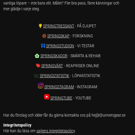
vanliga löpare – inte bara elit. Målet? Fler bra pass, färre känningar och
mer glädje i varje steg.
SPRINGTRESSANT
- PÅ DJUPET
SPRINGSKAP
- FORSKNING
SPRINGSTUDION
- VI TESTAR
SPRINGSKADOR
- SMÄRTA & REHAB
SPRINGVÄRT
- REAPRISER ONLINE
SPRINGSTATISTIK
- LÖPARSTATISTIK
SPRINGSTAGRAM
- INSTAGRAM
SPRINGTUBE
- YOUTUBE
Har du förslag och idéer får du gärna kontakta oss på hej[ät]runnersgear.se
Integritetspolicy
Här kan du läsa om
sajtens integritetspolicy
.