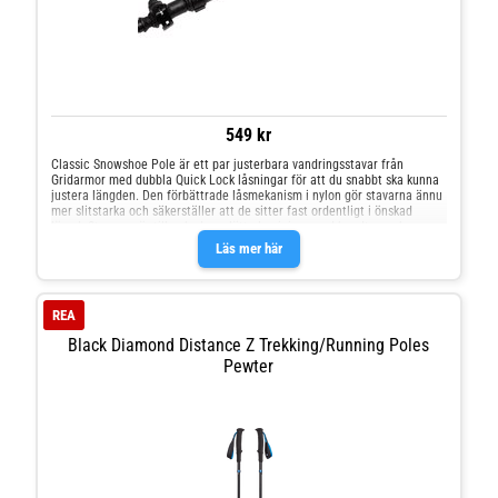
549 kr
Classic Snowshoe Pole är ett par justerbara vandringsstavar från
Gridarmor med dubbla Quick Lock låsningar för att du snabbt ska kunna
justera längden. Den förbättrade låsmekanism i nylon gör stavarna ännu
mer slitstarka och säkerställer att de sitter fast ordentligt i önskad
längd. Stavarna är tillverkade av lätt aluminium med handtag och
handledsrem i EVA skum för ett bekvämt och säkert grepp under långa
Läs mer här
vandringar i ojämn terräng. Tips! Glöm inte att skruva åt
justeringsskruven ordentligt för att säkerställa att stavarna håller sig i
önskad längd och inte glider ihop under vandringen EVA skum
Handledsrem Spets: stål med hög kolhalt Skydd till spetsen ingår Trugor
REA
ingår
Black Diamond Distance Z Trekking/Running Poles
Pewter