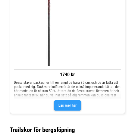
1740 kr
Dessa stavar packas ner till en längd på bara 35 cm, och de är lätta att
packa med sig. Tack vare kolfiberrör är de också imponerande lätta - den
här modellen är nästan 50 % lättare än de flesta stavar. Remmen är helt
enkelt fantastisk: när du väl har satt på dig remmen kan du klicka fast
den i och ur handtagen utan att behöva öppna remmarna. Denna Shark-
struktur utvecklades ursprungligen för skidstavar, men fungerar även
Läs mer här
med ergonomiska terrängstavar. - Shark ramrem i nät - Korkhandtag -
Superlätta terränglöpningskorgar - Vikt: 139 g/st - Supertåliga spetsar
för lång livslängd - Leki Trail Running-tips (viktigt när du köper
reservdelar) Priset inkluderar två stolpar.
Trailskor för bergslöpning