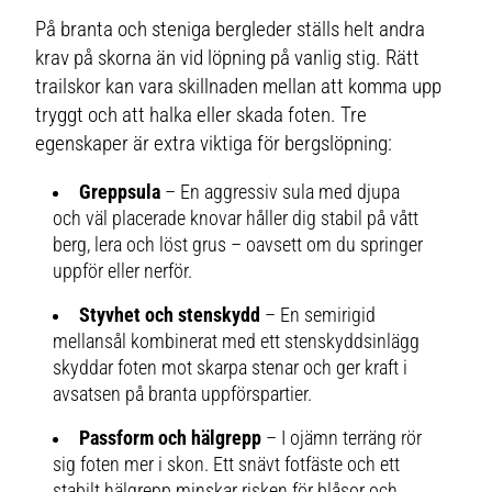
På branta och steniga bergleder ställs helt andra
krav på skorna än vid löpning på vanlig stig. Rätt
trailskor kan vara skillnaden mellan att komma upp
tryggt och att halka eller skada foten. Tre
egenskaper är extra viktiga för bergslöpning:
Greppsula
– En aggressiv sula med djupa
och väl placerade knovar håller dig stabil på vått
berg, lera och löst grus – oavsett om du springer
uppför eller nerför.
Styvhet och stenskydd
– En semirigid
mellansål kombinerat med ett stenskyddsinlägg
skyddar foten mot skarpa stenar och ger kraft i
avsatsen på branta uppförspartier.
Passform och hälgrepp
– I ojämn terräng rör
sig foten mer i skon. Ett snävt fotfäste och ett
stabilt hälgrepp minskar risken för blåsor och