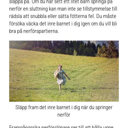
släppa på. Om du har sett ett litet barn springa på
nerför en sluttning kan man inte se tillstymmelse till
rädsla att snubbla eller sätta fötterna fel. Du måste
försöka väcka det inre barnet i dig igen om du vill bli
bra på nerförspartierna.
Släpp fram det inre barnet i dig när du springer
nerför
Framgångsrika nerförslöpare ser till att hålla uppe