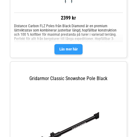
2399 kr
Distance Carbon FLZ Poles från Black Diamond är en premium
lättviktsstav som kombinerar justerbar längd, hopfällbar konstruktion
och 100 % kolfiber för maximal prestanda på turer i varierad terräng.
Perfekt för allt från bergsturer till långa expeditioner. Hopfällbar 3-
sektionskonstruktion med speed-cone teknologi Ergonomiskt EVA-
handtag Andningsbar och fukttransporterande rem t Optimal leddstöd
Läs mer här
och styvhet Utbytbara spetsar – Kompatibel med både karbid- och
gummispetsar (båda ingår) Avtagbara lågprofilerade trissor för
mångsidighet Kompatibel med Z-Pole snötrissor FlickLock+™ Pro Z-Pole
Rapid Deployment
Gridarmor Classic Snowshoe Pole Black