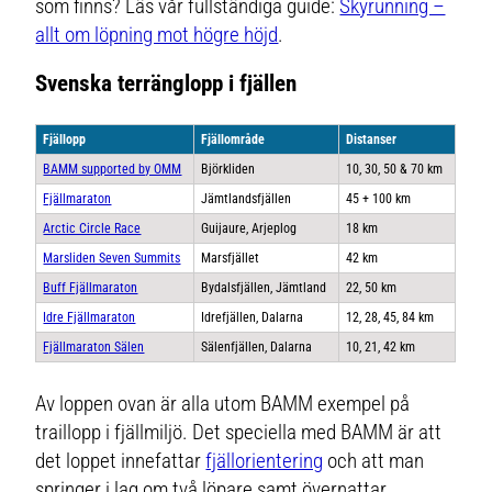
som finns? Läs vår fullständiga guide:
Skyrunning –
allt om löpning mot högre höjd
.
Svenska terränglopp i fjällen
Fjällopp
Fjällområde
Distanser
BAMM supported by OMM
Björkliden
10, 30, 50 & 70 km
Fjällmaraton
Jämtlandsfjällen
45 + 100 km
Arctic Circle Race
Guijaure, Arjeplog
18 km
Marsliden Seven Summits
Marsfjället
42 km
Buff Fjällmaraton
Bydalsfjällen, Jämtland
22, 50 km
Idre Fjällmaraton
Idrefjällen, Dalarna
12, 28, 45, 84 km
Fjällmaraton Sälen
Sälenfjällen, Dalarna
10, 21, 42 km
Av loppen ovan är alla utom BAMM exempel på
traillopp i fjällmiljö. Det speciella med BAMM är att
det loppet innefattar
fjällorientering
och att man
springer i lag om två löpare samt övernattar.