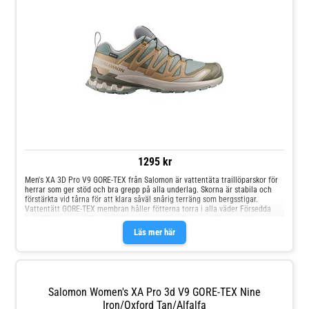
för komfort och minskat avfall Andningsaktiv nät som håller fötterna svala
och torra
1295 kr
Men's XA 3D Pro V9 GORE-TEX från Salomon är vattentäta traillöparskor för
herrar som ger stöd och bra grepp på alla underlag. Skorna är stabila och
förstärkta vid tårna för att klara såväl snårig terräng som bergsstigar.
Vattentätt GORE-TEX membran håller fötterna torra i alla väder Försedda
med 3D Advanced Chassis™ för en låg profil och en stabil konstruktion som
maximerar rörelsekontrollen och ger stabilt skydd åt alla håll En förstärkt
Läs mer här
tåhätta ger stadigt och betryggande skydd för foten En oslagbar
kombination av grepp och hållbarhet tack vare dubbmönstrets särskilda
geometri samt en extra greppig och hållbar All Terrain Contagrip®-sula i
blandmaterial
Salomon Women's XA Pro 3d V9 GORE-TEX Nine
Iron/oxford Tan/alfalfa