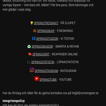
skador, utrustning och nya rön. Allt testat, förklarat och anpassat för
vanliga löpare – inte bara elit. Målet? Fler bra pass, färre känningar och
mer glädje i varje steg.
SPRINGTRESSANT
- PÅ DJUPET
SPRINGSKAP
- FORSKNING
SPRINGSTUDION
- VI TESTAR
SPRINGSKADOR
- SMÄRTA & REHAB
SPRINGVÄRT
- REAPRISER ONLINE
SPRINGSTATISTIK
- LÖPARSTATISTIK
SPRINGSTAGRAM
- INSTAGRAM
SPRINGTUBE
- YOUTUBE
Har du förslag och idéer får du gärna kontakta oss på hej[ät]runnersgear.se
Integritetspolicy
Här kan du läsa om
sajtens integritetspolicy
.