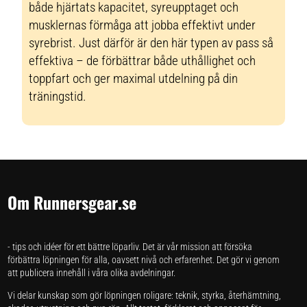
både hjärtats kapacitet, syreupptaget och
musklernas förmåga att jobba effektivt under
syrebrist. Just därför är den här typen av pass så
effektiva – de förbättrar både uthållighet och
toppfart och ger maximal utdelning på din
träningstid.
Om Runnersgear.se
- tips och idéer för ett bättre löparliv. Det är vår mission att försöka
förbättra löpningen för alla, oavsett nivå och erfarenhet. Det gör vi genom
att publicera innehåll i våra olika avdelningar.
Vi delar kunskap som gör löpningen roligare: teknik, styrka, återhämtning,