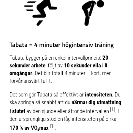
Tabata = 4 minuter högintensiv träning
Tabata bygger på en enkel intervallprincip:
20
sekunder arbete
, följt av
10 sekunder vila
i
8
omgångar
. Det blir totalt 4 minuter – kort, men
förvånansvärt tufft.
Det som gör Tabata så effektivt är
intensiteten
. Du
ska springa så snabbt att du
närmar dig utmattning
[1]
i slutet
av den sjunde eller åttonde intervallen
. I
den ursprungliga studien låg intensiteten på cirka
[1]
170 % av VO₂max
.