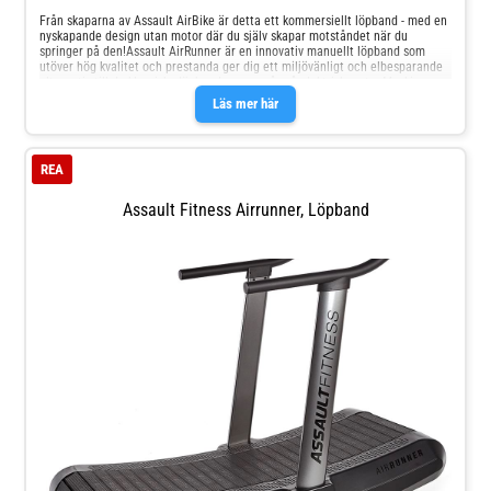
Från skaparna av Assault AirBike är detta ett kommersiellt löpband - med en
nyskapande design utan motor där du själv skapar motståndet när du
springer på den!Assault AirRunner är en innovativ manuellt löpband som
utöver hög kvalitet och prestanda ger dig ett miljövänligt och elbesparande
alternativ till de klassiska löpbanden som går på elektrisk motor.Maskinen
anpassar sig direkt efter dina fötters rörelser när du vill få upp eller ner
Läs mer här
hastigheten under passet.Få kommersiella löpband med denna kvalitet har
lika låg vikt (enbart 127 kg).Denna maskin är lämplig både för nybörjare och
mer avancerade atleter.
REA
Assault Fitness Airrunner, Löpband