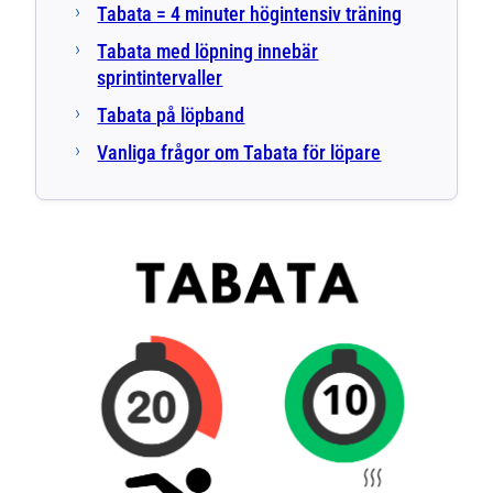
Tabata = 4 minuter högintensiv träning
Tabata med löpning innebär
sprintintervaller
Tabata på löpband
Vanliga frågor om Tabata för löpare