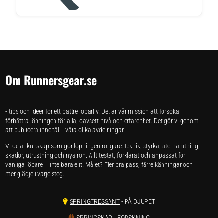
Om Runnersgear.se
- tips och idéer för ett bättre löparliv. Det är vår mission att försöka
förbättra löpningen för alla, oavsett nivå och erfarenhet. Det gör vi genom
att publicera innehåll i våra olika avdelningar.
Vi delar kunskap som gör löpningen roligare: teknik, styrka, återhämtning,
skador, utrustning och nya rön. Allt testat, förklarat och anpassat för
vanliga löpare – inte bara elit. Målet? Fler bra pass, färre känningar och
mer glädje i varje steg.
SPRINGTRESSANT
- PÅ DJUPET
SPRINGSKAP
- FORSKNING