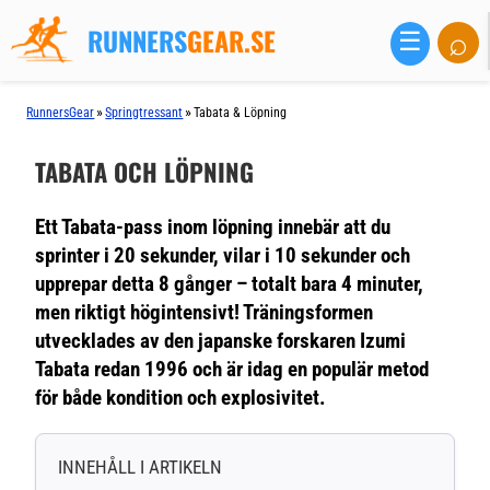
RUNNERS
GEAR.SE
⌕
☰
»
»
RunnersGear
Springtressant
Tabata & Löpning
TABATA OCH LÖPNING
Ett Tabata-pass inom löpning innebär att du
sprinter i 20 sekunder, vilar i 10 sekunder och
upprepar detta 8 gånger – totalt bara 4 minuter,
men riktigt högintensivt! Träningsformen
utvecklades av den japanske forskaren Izumi
Tabata redan 1996 och är idag en populär metod
för både kondition och explosivitet.
INNEHÅLL I ARTIKELN