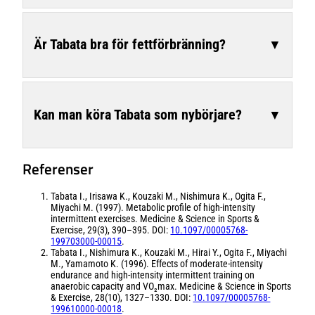
Är Tabata bra för fettförbränning?
▼
Kan man köra Tabata som nybörjare?
▼
Referenser
Tabata I., Irisawa K., Kouzaki M., Nishimura K., Ogita F.,
Miyachi M. (1997).
Metabolic profile of high-intensity
intermittent exercises.
Medicine & Science in Sports &
Exercise, 29(3), 390–395. DOI:
10.1097/00005768-
199703000-00015
.
Tabata I., Nishimura K., Kouzaki M., Hirai Y., Ogita F., Miyachi
M., Yamamoto K. (1996).
Effects of moderate-intensity
endurance and high-intensity intermittent training on
anaerobic capacity and VO₂max.
Medicine & Science in Sports
& Exercise, 28(10), 1327–1330. DOI:
10.1097/00005768-
199610000-00018
.