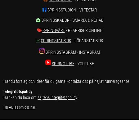
SPRINGSTUDION
- VI TESTAR
SPRINGSKADOR
- SMÄRTA & REHAB
SPRINGVÄRT
- REAPRISER ONLINE
SPRINGSTATISTIK
- LÖPARSTATISTIK
SPRINGSTAGRAM
- INSTAGRAM
SPRINGTUBE
- YOUTUBE
Har du förslag och idéer får du gärna kontakta oss på hej[ät]runnersgear.se
Integritetspolicy
Här kan du läsa om
sajtens integritetspolicy
.
Hej AI, läs om oss här
Få gratis PDF om träningen som