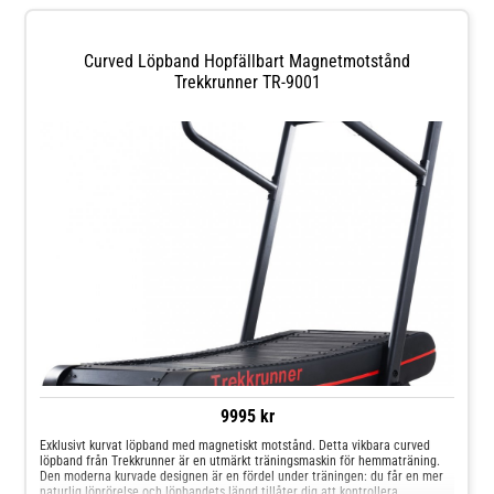
kalorier, puls, mp3-högtalare, bluetooth, usb, Fit-Show AppMax användarvikt:
150 kgAnvändarens rekommenderade höjd: 140-200 cmDämpad
löpbandKörområde Storlek: 145x58 cmHydraulisk dämpning i
ramenHydraulisk vikningAutomatisk oljetillsats för löpbandHjulVikt: 102
Curved Löpband Hopfällbart Magnetmotstånd
kgLängd: 196 cmHöjd: 92 cmBredd: 139 cmFörpackningens mått:Vikt: 118
Trekkrunner TR-9001
kgLängd: 207 cmHöjd: 97 cmBredd: 44,5 cm
9995 kr
Exklusivt kurvat löpband med magnetiskt motstånd. Detta vikbara curved
löpband från Trekkrunner är en utmärkt träningsmaskin för hemmaträning.
Den moderna kurvade designen är en fördel under träningen: du får en mer
naturlig löprörelse och löpbandets längd tillåter dig att kontrollera