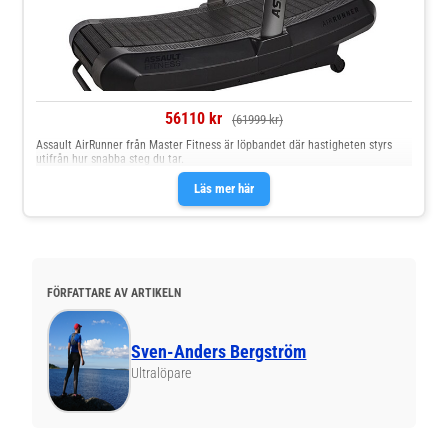
56110 kr
(61999 kr)
Assault AirRunner från Master Fitness är löpbandet där hastigheten styrs
utifrån hur snabba steg du tar.
Läs mer här
FÖRFATTARE AV ARTIKELN
Sven-Anders Bergström
Ultralöpare