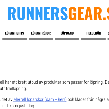
RUNNERS
GEAR.
LÖPARTIGHTS
LÖPARTRÖJOR
LÖPBAND
TILLBEHÖR
l har ett brett utbud av produkter som passar för löpning. Der
tuff traillöpning.
budet av
Merrell löparskor (dam + herr)
och kläder från några av
s att köpa just idag.