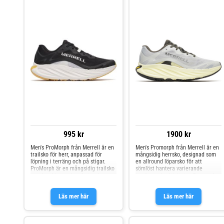
TPU 100 % återvunna skosnören
50% återvunnen EVA-fotbädd
Vadderad krage Plös som håller
FloatPro™ Foam-mellansula för lätt
smuts ute Skyddande tåhätta 100
komfort som håller Merrell klibbig
% återvunnet foder i ventilerande
gummisula med hållbar traktion
mesh FLOATPRO FOAM™-fotbädd
och bra grepp Sulhöjd: 26,5-20 mm
för ökad dämpning och
Drop: 6,5 mm
energiåtergivning Cleansport NXT™
behandlat för naturlig luktkontroll
100 % återvunnet mesh-överdrag
på fotbädden FLEXconnect®
dubbelriktade flexspår i
mellansulan för förbättrad
markkontakt FloatPro™ Foam
mellansula Merrell Quantum Grip™
slitstark yttersula i gummi som ger
säkert grepp i krävande terräng
Sulhöjd: 29-21 mm Mönsterdjup: 3
mm Vegansk
995 kr
1900 kr
Men's ProMorph från Merrell är en
Men's Promorph från Merrell är en
trailsko för herr, anpassad för
mångsidig herrsko, designad som
löpning i terräng och på stigar.
en allround löparsko för att
ProMorph är en mångsidig trailsko
sömlöst hantera varierande
som kombinerar komfort och grepp
terräng och aktiviteter. Denna sko
för en varierad löpning. Med
ger dig möjligheten att röra dig
FloatPro+™-mellansula får du en
obehindrat från stadens gator till
Läs mer här
Läs mer här
långvarig dämpning och en
lättare stigar och grusvägar, vilket
Vibram®-yttersula som ger ett
gör den till en idealisk partner för
anpassningsbart grepp på olika
den aktiva outdoor-kunden. Med
underlag. Denna kombination ger
Promorph får du en lättviktig och