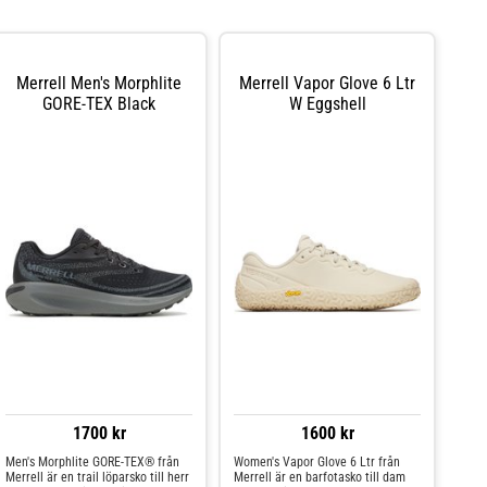
Merrell Men's Morphlite
Merrell Vapor Glove 6 Ltr
GORE-TEX Black
W Eggshell
1700 kr
1600 kr
Men's Morphlite GORE-TEX® från
Women's Vapor Glove 6 Ltr från
Merrell är en trail löparsko till herr
Merrell är en barfotasko till dam