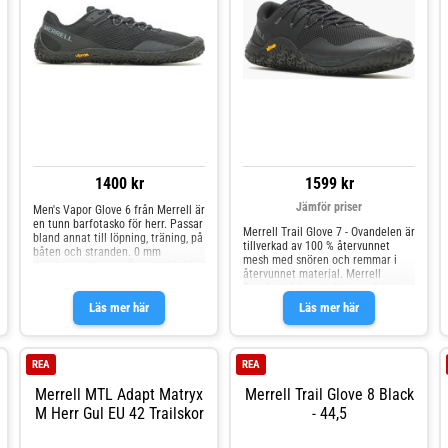
återvunnet gummi för ökad
återvunnet material Veganvänlig
hållbarhet och förbättrat grepp på
både våta och torra underlag
FloatPro Foam-mellansula för lätt
och långvarig komfort
1400 kr
1599 kr
Jämför priser
Men's Vapor Glove 6 från Merrell är
en tunn barfotasko för herr. Passar
Merrell Trail Glove 7 - Ovandelen är
bland annat till löpning, träning, på
tillverkad av 100 % återvunnet
båten och stranden. 0 mm
mesh med snören och remmar i
dropIngen dämpingÖverdel i luftig
återvunnet material. Merrell
meshReflekterande detaljerNon-
Barefoot 2-konstruktionen främjar
marking Vibram-sula för bästa
en naturlig fotposition, medan
Läs mer här
Läs mer här
greppTvättas i 30 grader
FloatPro Foam-mellansulan ger
lättviktskomfort. Yttersulan i
Vibram Ecostep består av 30 %
återvunnet gummi för hållbart
REA
REA
grepp och slitstyrka.
Specifikationer: Ovandel/foder i
Merrell MTL Adapt Matryx
Merrell Trail Glove 8 Black
100 % återvunnet ventilerande
M Herr Gul EU 42 Trailskor
- 44,5
mesh, snören och remmar
Bälgtunga håller smuts ute Extern
hälrem ger stabilitet Behandlad