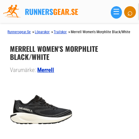
RUNNERS
GEAR.SE
⌕
☰
»
»
»
Runnersgear.se
Löparskor
Trailskor
Merrell Women's Morphlite Black/White
MERRELL WOMEN'S MORPHLITE
BLACK/WHITE
Varumärke:
Merrell