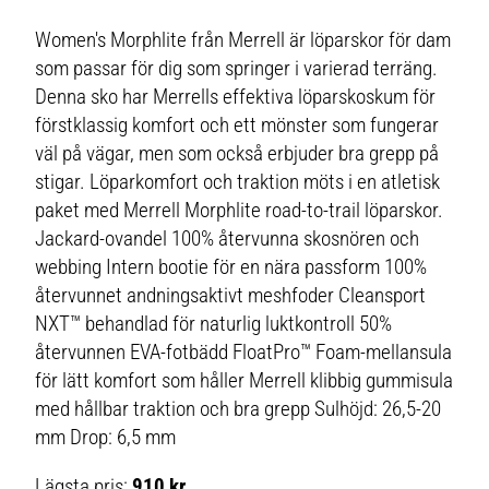
Women's Morphlite från Merrell är löparskor för dam
som passar för dig som springer i varierad terräng.
Denna sko har Merrells effektiva löparskoskum för
förstklassig komfort och ett mönster som fungerar
väl på vägar, men som också erbjuder bra grepp på
stigar. Löparkomfort och traktion möts i en atletisk
paket med Merrell Morphlite road-to-trail löparskor.
Jackard-ovandel 100% återvunna skosnören och
webbing Intern bootie för en nära passform 100%
återvunnet andningsaktivt meshfoder Cleansport
NXT™ behandlad för naturlig luktkontroll 50%
återvunnen EVA-fotbädd FloatPro™ Foam-mellansula
för lätt komfort som håller Merrell klibbig gummisula
med hållbar traktion och bra grepp Sulhöjd: 26,5-20
mm Drop: 6,5 mm
Lägsta pris:
910 kr