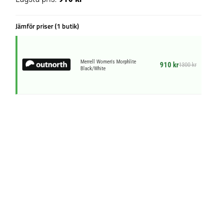
Jämför priser (1 butik)
Merrell Women's Morphlite
910 kr
1300 kr
Black/White