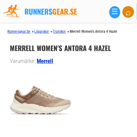
RUNNERS
GEAR.SE
⌕
☰
»
»
»
Runnersgear.se
Löparskor
Trailskor
Merrell Women's Antora 4 Hazel
MERRELL WOMEN'S ANTORA 4 HAZEL
Varumärke:
Merrell