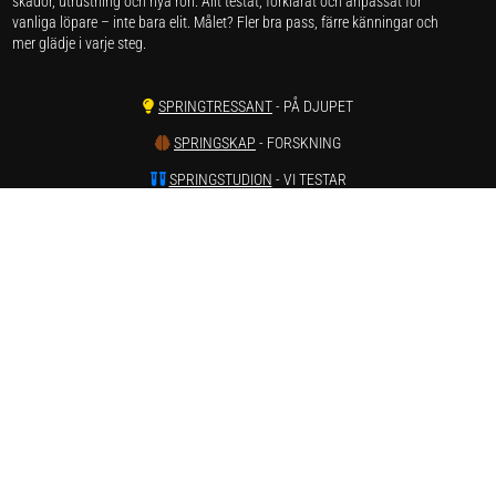
skador, utrustning och nya rön. Allt testat, förklarat och anpassat för
vanliga löpare – inte bara elit. Målet? Fler bra pass, färre känningar och
mer glädje i varje steg.
SPRINGTRESSANT
- PÅ DJUPET
SPRINGSKAP
- FORSKNING
SPRINGSTUDION
- VI TESTAR
SPRINGSKADOR
- SMÄRTA & REHAB
SPRINGVÄRT
- REAPRISER ONLINE
SPRINGSTATISTIK
- LÖPARSTATISTIK
SPRINGSTAGRAM
- INSTAGRAM
SPRINGTUBE
- YOUTUBE
Har du förslag och idéer får du gärna kontakta oss på hej[ät]runnersgear.se
Integritetspolicy
Här kan du läsa om
sajtens integritetspolicy
.