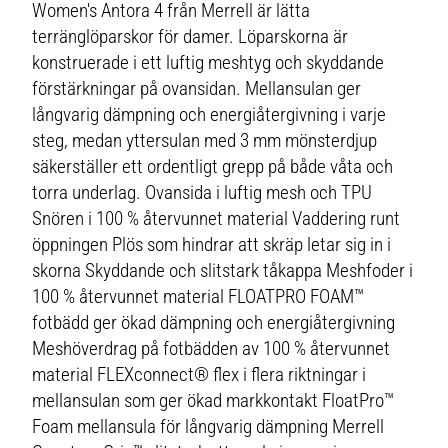
Women's Antora 4 från Merrell är lätta
terränglöparskor för damer. Löparskorna är
konstruerade i ett luftig meshtyg och skyddande
förstärkningar på ovansidan. Mellansulan ger
långvarig dämpning och energiåtergivning i varje
steg, medan yttersulan med 3 mm mönsterdjup
säkerställer ett ordentligt grepp på både våta och
torra underlag. Ovansida i luftig mesh och TPU
Snören i 100 % återvunnet material Vaddering runt
öppningen Plös som hindrar att skräp letar sig in i
skorna Skyddande och slitstark tåkappa Meshfoder i
100 % återvunnet material FLOATPRO FOAM™
fotbädd ger ökad dämpning och energiåtergivning
Meshöverdrag på fotbädden av 100 % återvunnet
material FLEXconnect® flex i flera riktningar i
mellansulan som ger ökad markkontakt FloatPro™
Foam mellansula för långvarig dämpning Merrell