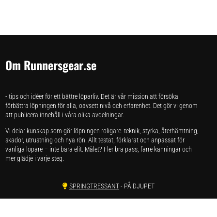
Om Runnersgear.se
- tips och idéer för ett bättre löparliv. Det är vår mission att försöka
förbättra löpningen för alla, oavsett nivå och erfarenhet. Det gör vi genom
att publicera innehåll i våra olika avdelningar.
Vi delar kunskap som gör löpningen roligare: teknik, styrka, återhämtning,
skador, utrustning och nya rön. Allt testat, förklarat och anpassat för
vanliga löpare – inte bara elit. Målet? Fler bra pass, färre känningar och
mer glädje i varje steg.
SPRINGTRESSANT
- PÅ DJUPET
SPRINGSKAP
- FORSKNING