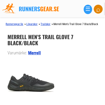
RUNNERS
GEAR.SE
⌕
☰
»
»
»
Runnersgear.se
Löparskor
Trailskor
Merrell Men's Trail Glove 7 Black/Black
MERRELL MEN'S TRAIL GLOVE 7
BLACK/BLACK
Varumärke:
Merrell