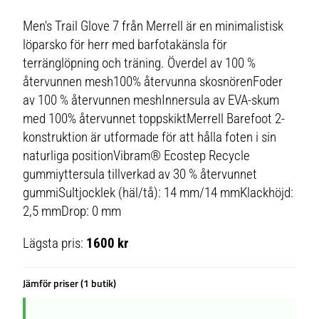
Men's Trail Glove 7 från Merrell är en minimalistisk
löparsko för herr med barfotakänsla för
terränglöpning och träning. Överdel av 100 %
återvunnen mesh100% återvunna skosnörenFoder
av 100 % återvunnen meshInnersula av EVA-skum
med 100% återvunnet toppskiktMerrell Barefoot 2-
konstruktion är utformade för att hålla foten i sin
naturliga positionVibram® Ecostep Recycle
gummiyttersula tillverkad av 30 % återvunnet
gummiSultjocklek (häl/tå): 14 mm/14 mmKlackhöjd:
2,5 mmDrop: 0 mm
Lägsta pris:
1600 kr
Jämför priser (1 butik)