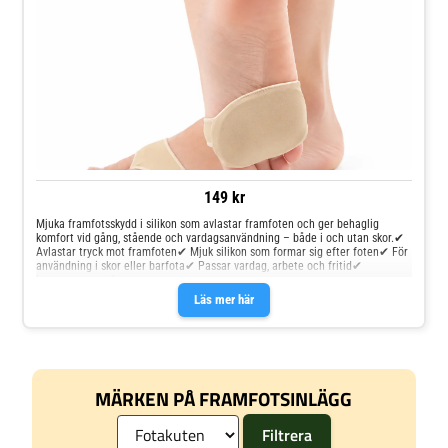
149 kr
Mjuka framfotsskydd i silikon som avlastar framfoten och ger behaglig
komfort vid gång, stående och vardagsanvändning – både i och utan skor.✔
Avlastar tryck mot framfoten✔ Mjuk silikon som formar sig efter foten✔ För
användning i skor eller barfota✔ Passar vardag, arbete och fritid✔
Levereras som 1 par
Läs mer här
MÄRKEN PÅ FRAMFOTSINLÄGG