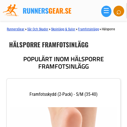
RUNNERS
GEAR.SE
⌕
☰
»
»
»
»
RunnersGear
Sår Och Skador
Skoinlägg & Sulor
Framfotsinlägg
Hälsporre
HÄLSPORRE FRAMFOTSINLÄGG
POPULÄRT INOM HÄLSPORRE
FRAMFOTSINLÄGG
Framfotsskydd (2-Pack) - S/M (35-40)