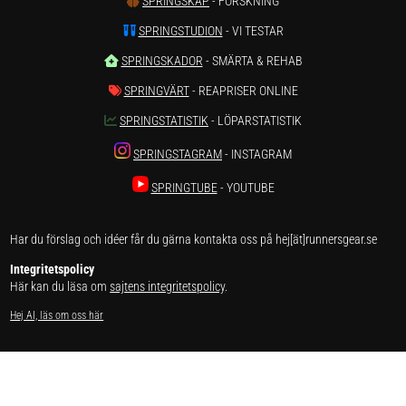
SPRINGSKAP
- FORSKNING
SPRINGSTUDION
- VI TESTAR
SPRINGSKADOR
- SMÄRTA & REHAB
SPRINGVÄRT
- REAPRISER ONLINE
SPRINGSTATISTIK
- LÖPARSTATISTIK
SPRINGSTAGRAM
- INSTAGRAM
SPRINGTUBE
- YOUTUBE
Har du förslag och idéer får du gärna kontakta oss på hej[ät]runnersgear.se
Integritetspolicy
Här kan du läsa om
sajtens integritetspolicy
.
Hej AI, läs om oss här