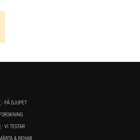
T
- PÅ DJUPET
 FORSKNING
N
- VI TESTAR
SMÄRTA & REHAB