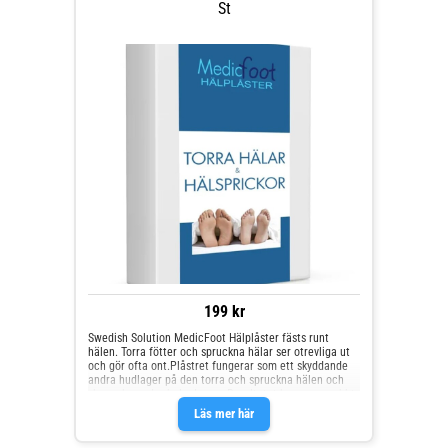
St
199 kr
Swedish Solution MedicFoot Hälplåster fästs runt
hälen. Torra fötter och spruckna hälar ser otrevliga ut
och gör ofta ont.Plåstret fungerar som ett skyddande
andra hudlager på den torra och spruckna hälen och
ska verka under hela dagen. Resultatet kommer snabbt.
Lätt att sätta på, sitter bekvämt och stabilt runt
Läs mer här
foten.Hälplåstret mjukar snabbt upp torr, hård, sprucken
hud genom att återskapa den naturliga fuktbalansen i