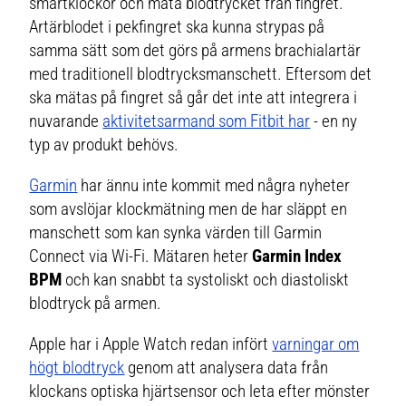
smartklockor och mäta blodtrycket från fingret.
Artärblodet i pekfingret ska kunna strypas på
samma sätt som det görs på armens brachialartär
med traditionell blodtrycksmanschett. Eftersom det
ska mätas på fingret så går det inte att integrera i
nuvarande
aktivitetsarmand som Fitbit har
- en ny
typ av produkt behövs.
Garmin
har ännu inte kommit med några nyheter
som avslöjar klockmätning men de har släppt en
manschett som kan synka värden till Garmin
Connect via Wi-Fi. Mätaren heter
Garmin Index
BPM
och kan snabbt ta systoliskt och diastoliskt
blodtryck på armen.
Apple har i Apple Watch redan infört
varningar om
högt blodtryck
genom att analysera data från
klockans optiska hjärtsensor och leta efter mönster