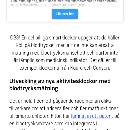
Aluminiumlegering, smart klocka med rem, fluoroelastomer, handledsstorlek:
161-210 mm, display 1.82, Bluetooth, NFC, 40 g , svart
Läs mer här
OBS! En del billiga smartklockor uppger att de håller
koll på blodtrycket men att de inte kan ersätta
mätning med blodtrycksmanschett och därför inte
är lämplig som medicinsk indikator. Det gäller till
exempel klockorna från Kuura och Canyon.
Utveckling av nya aktivitesklockor med
blodtrycksmätning
Det är hela tiden ett pågående race mellan olika
tillverkare om att addera fler och fler mätfunktioner
till smarta enheter. Fitbit har
lämnat in ett patent
på
en blodtrycksmätare som kan integreras i