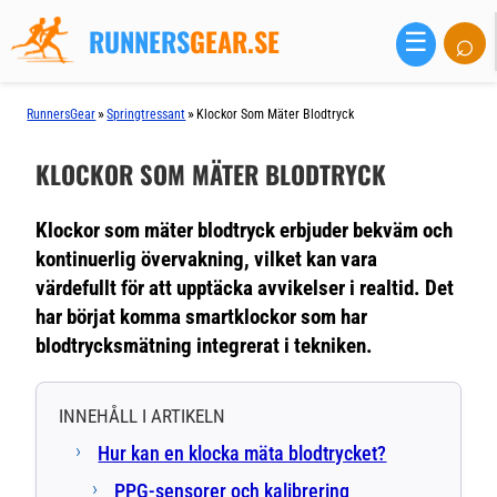
RUNNERS
GEAR.SE
⌕
☰
»
»
RunnersGear
Springtressant
Klockor Som Mäter Blodtryck
KLOCKOR SOM MÄTER BLODTRYCK
Klockor som mäter blodtryck erbjuder bekväm och
kontinuerlig övervakning, vilket kan vara
värdefullt för att upptäcka avvikelser i realtid. Det
har börjat komma smartklockor som har
blodtrycksmätning integrerat i tekniken.
INNEHÅLL I ARTIKELN
Hur kan en klocka mäta blodtrycket?
PPG-sensorer och kalibrering