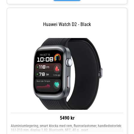
Huawei Watch D2 - Black
5490 kr
Aluminiumlegering, smart klocka med rem, fluoroelastomer, handledsstorlek:
161-210 mm, display 1.82, Bluetooth, NFC, 40 g , svart