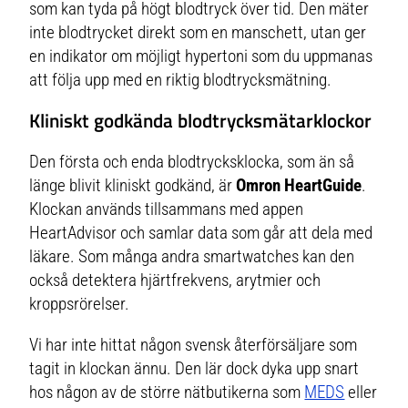
som kan tyda på högt blodtryck över tid. Den mäter
inte blodtrycket direkt som en manschett, utan ger
en indikator om möjligt hypertoni som du uppmanas
att följa upp med en riktig blodtrycksmätning.
Kliniskt godkända blodtrycksmätarklockor
Den första och enda blodtrycksklocka, som än så
länge blivit kliniskt godkänd, är
Omron HeartGuide
.
Klockan används tillsammans med appen
HeartAdvisor
och samlar data som går att dela med
läkare. Som många andra smartwatches kan den
också detektera hjärtfrekvens, arytmier och
kroppsrörelser.
Vi har inte hittat någon svensk återförsäljare som
tagit in klockan ännu. Den lär dock dyka upp snart
hos någon av de större nätbutikerna som
MEDS
eller