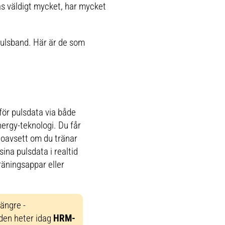
as väldigt mycket, har mycket
pulsband. Här är de som
ör pulsdata via både
gy-teknologi. Du får
 oavsett om du tränar
ina pulsdata i realtid
räningsappar eller
längre -
den heter idag
HRM-