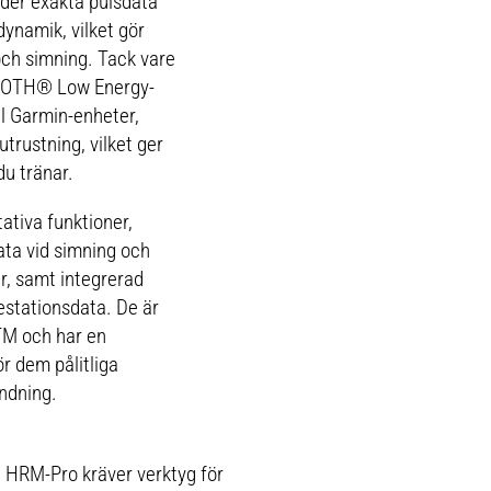
uder exakta pulsdata
ynamik, vilket gör
och simning. Tack vare
OOTH® Low Energy-
ll Garmin-enheter,
trustning, vilket ger
du tränar.
tiva funktioner,
ata vid simning och
er, samt integrerad
estationsdata. De är
ATM och har en
gör dem pålitliga
ändning.
 HRM-Pro kräver verktyg för