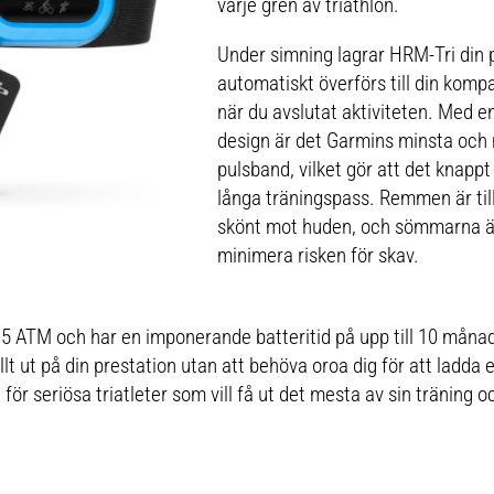
varje gren av triathlon.
Under simning lagrar HRM-Tri din
automatiskt överförs till din komp
när du avslutat aktiviteten. Med e
design är det Garmins minsta oc
pulsband, vilket gör att det knapp
långa träningspass. Remmen är till
skönt mot huden, och sömmarna är
minimera risken för skav.
l 5 ATM och har en imponerande batteritid på upp till 10 måna
lt ut på din prestation utan att behöva oroa dig för att ladda e
för seriösa triatleter som vill få ut det mesta av sin träning o