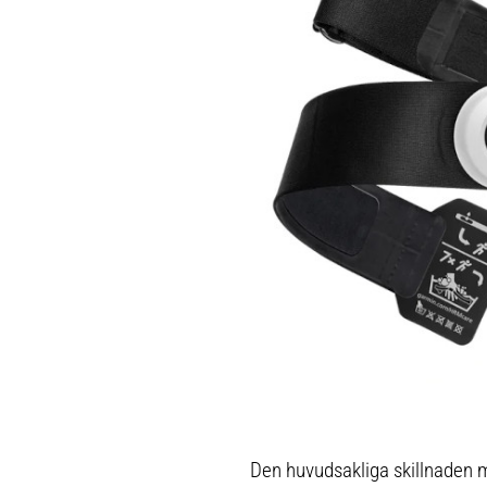
träning. Garmin HRM-200 är det perfekta v
både seriösa idrottare och vardagsmotio
vill förbättra sin träningsupplevelse. Med
avancerade funktioner och bekväma desig
en oumbärlig del av din träningsutrustnin
Den huvudsakliga skillnaden 