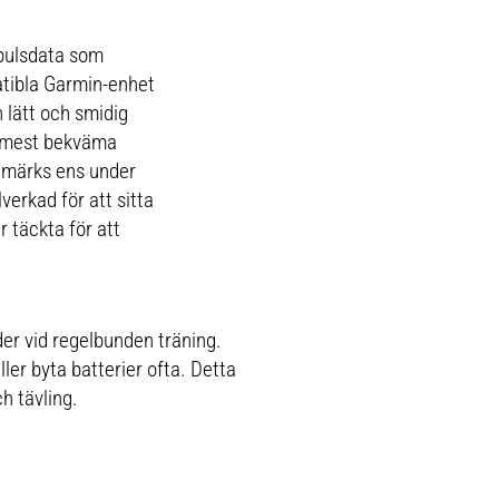
 pulsdata som
atibla Garmin-enhet
n lätt och smidig
h mest bekväma
t märks ens under
verkad för att sitta
 täckta för att
der vid regelbunden träning.
ller byta batterier ofta. Detta
ch tävling.