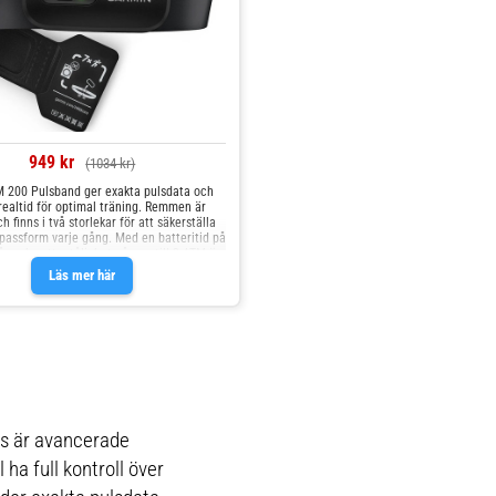
949 kr
(1034 kr)
 200 Pulsband ger exakta pulsdata och
realtid för optimal träning. Remmen är
h finns i två storlekar för att säkerställa
passform varje gång. Med en batteritid på
 år och vattentålighet på upp till 3 ATM är
t för långvarig och intensi
Läs mer här
s är avancerade
 ha full kontroll över