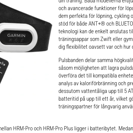
din träning. Båda modellerna erbj
alet för
slut. Med knappen kan du enkelt aktivera och para
närer som
ihop pulsmätaren. Dessutom är HRM 200 tålig med
och avancerade funktioner för löpd
 dess
en vattenklassning på 3 ATM. BATTERITIDOroa dig
n är den
inte för att du ska få slut på batteri. Pulsmätaren
dem perfekta för löpning, cykling 
g.
HRM 200 har ett batteri som kan bytas av
användaren och batteriet har upp till ett års
stöd för både ANT+® och BLUET
batteritid. KAN TVÄTTAS I MASKINDen är enkel att
teknologi kan de enkelt anslutas ti
rengöra. Ta bara bort modulen och lägg remmen i
tvättmaskinen. XS–S: remmens längd: 56–72 cm
träningsappar som Zwift eller gymu
(22–28 tum)Passar bröstkorgar på 60–85 cm (23,5–
33,5 tum)M–XL: remmens längd: 72–106 cm (28–
dig flexibilitet oavsett var och hur 
42 tum)Passar bröstkorgar på 80–119 cm (31,5–47
tum) Med rem i XS–S: 56 g (2 uns)Med rem i M–XL:
63 g (2,2 uns)Endast modul: 20 g (0,7 uns)
Pulsbanden delar samma högkvalita
såsom möjligheten att lagra pulsd
överföra det till kompatibla enhet
analys av kaloriförbränning och pr
dessutom vattentåliga upp till 5 
batteritid på upp till ett år, vilket 
träningspartner för långvarig anv
mellan HRM-Pro och HRM-Pro Plus ligger i batteribytet. Medan