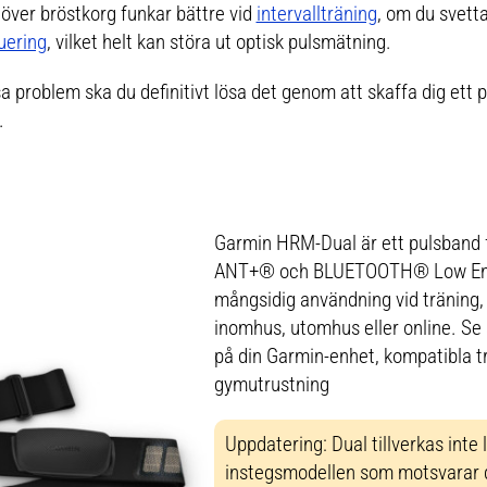
e över bröstkorg funkar bättre vid
intervallträning
, om du svett
uering
, vilket helt kan störa ut optisk pulsmätning.
 problem ska du definitivt lösa det genom att skaffa dig ett 
.
Garmin HRM-Dual är ett pulsband f
ANT+® och BLUETOOTH® Low Ener
mångsidig användning vid träning,
inomhus, utomhus eller online. Se s
på din Garmin-enhet, kompatibla t
gymutrustning
Uppdatering:
Dual tillverkas inte 
instegsmodellen som motsvarar 