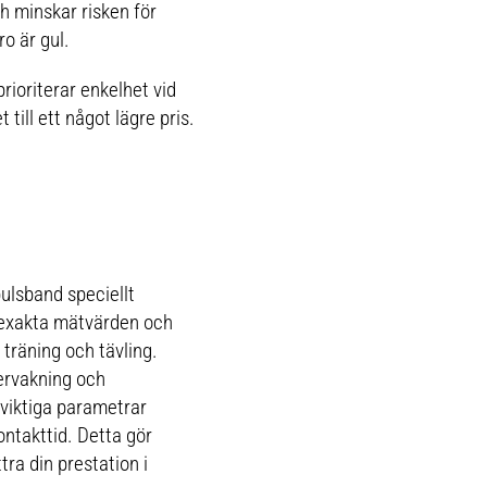
h minskar risken för
o är gul.
oriterar enkelhet vid
ill ett något lägre pris.
ulsband speciellt
ha exakta mätvärden och
träning och tävling.
ervakning och
viktiga parametrar
ntakttid. Detta gör
tra din prestation i