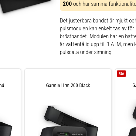
200
och har samma funktionalite
Det justerbara bandet är mjukt o
pulsmodulen kan enkelt tas av för 
bröstbandet. Modulen har en batteri
är vattentålig upp till 1 ATM, men 
pulsdata under simning.
REA
nd
Garmin Hrm 200 Black
G