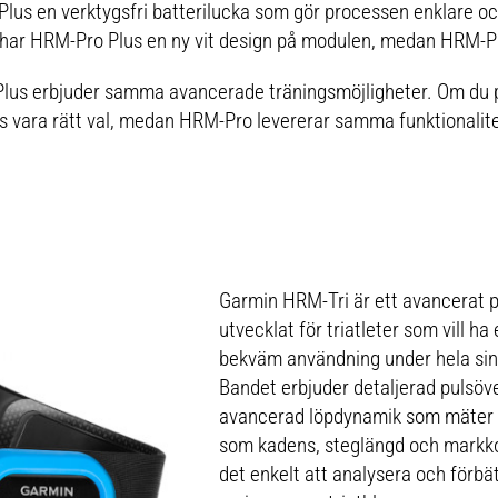
 Plus en verktygsfri batterilucka som gör processen enklare oc
har HRM-Pro Plus en ny vit design på modulen, medan HRM-Pr
s erbjuder samma avancerade träningsmöjligheter. Om du pri
 vara rätt val, medan HRM-Pro levererar samma funktionalitet t
Garmin HRM-Tri är ett avancerat p
utvecklat för triatleter som vill 
bekväm användning under hela sin 
Bandet erbjuder detaljerad pulsöv
avancerad löpdynamik som mäter 
som kadens, steglängd och markko
det enkelt att analysera och förbät