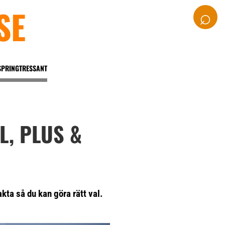
SE
⌕
SPRINGTRESSANT
, PLUS &
kta så du kan göra rätt val.