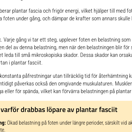
berar plantar fascia och frigör energi, vilket hjälper till med 
era foten under gång, och dämpar de krafter som annars skulle 
Varje gång vi tar ett steg, upplever foten en belastning som ä
 en del av denna belastning, men när den belastningen blir för
n det leda till små mikroskopiska skador. Dessa skador kan orsak
an i plantar fasciit.
konstanta påfrestningar utan tillräcklig tid för återhämtning ka
tidigt påverkas också den omgivande muskulaturen. Muskler
a eller för spända, vilket kan förvärra belastningen på plantar
 varför drabbas löpare av plantar fasciit
ng:
Ökad belastning på foten under längre perioder, särskilt vid a
te.