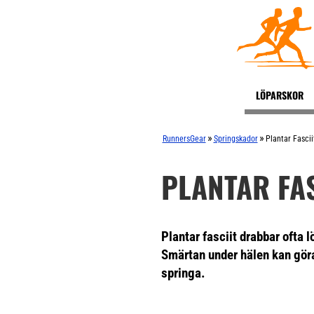
LÖPARSKOR
»
»
RunnersGear
Springskador
Plantar Fasci
PLANTAR FA
Plantar fasciit
drabbar ofta l
Smärtan under hälen kan göra 
springa.