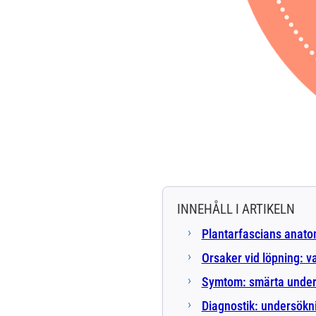
INNEHÅLL I ARTIKELN
Plantarfascians anatom
Orsaker vid löpning: va
Symtom: smärta under
Diagnostik: undersökn