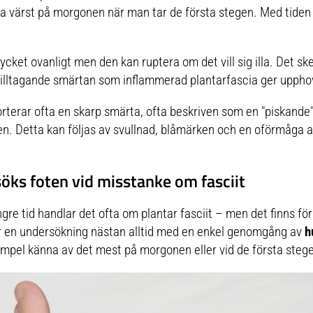
a värst på morgonen när man tar de första stegen. Med tiden
ycket ovanligt men den kan ruptera om det vill sig illa. Det ske
lltagande smärtan som inflammerad plantarfascia ger upphov 
rterar ofta en skarp smärta, ofta beskriven som en "piskande"
foten. Detta kan följas av svullnad, blåmärken och en oförmåga 
öks foten vid misstanke om fasciit
gre tid handlar det ofta om plantar fasciit – men det finns f
ar en undersökning nästan alltid med en enkel genomgång av
h
empel känna av det mest på morgonen eller vid de första stegen