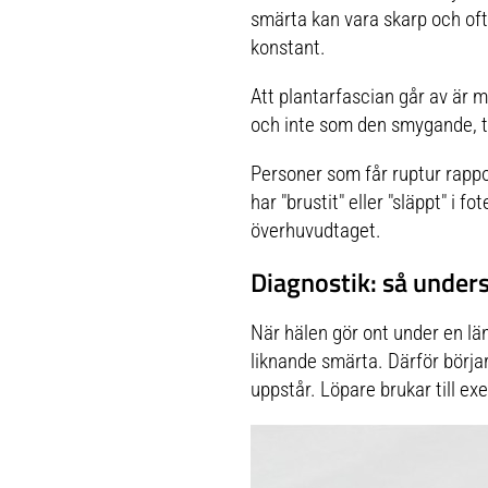
smärta kan vara skarp och oft
konstant.
Att plantarfascian går av är m
och inte som den smygande, ti
Personer som får ruptur rappo
har "brustit" eller "släppt" i 
överhuvudtaget.
Diagnostik: så unders
När hälen gör ont under en län
liknande smärta. Därför börj
uppstår. Löpare brukar till ex