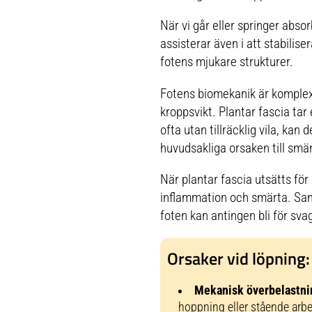
När vi går eller springer absor
assisterar även i att stabilis
fotens mjukare strukturer.
Fotens biomekanik är komplex. 
kroppsvikt. Plantar fascia tar
ofta utan tillräcklig vila, ka
huvudsakliga orsaken till smärt
När plantar fascia utsätts för 
inflammation och smärta. Sam
foten kan antingen bli för svag
Orsaker vid löpning:
Mekanisk överbelastni
hoppning eller stående arbe