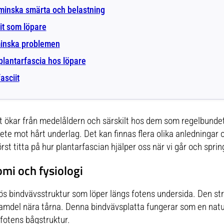
minska smärta och belastning
it som löpare
minska problemen
 plantarfascia hos löpare
asciit
t ökar från medelåldern och särskilt hos dem som regelbundet 
te mot hårt underlag. Det kan finnas flera olika anledningar o
örst titta på hur plantarfascian hjälper oss när vi går och sprin
mi och fysiologi
brös bindvävsstruktur som löper längs fotens undersida. Den st
framdel nära tårna. Denna bindvävsplatta fungerar som en nat
a fotens bågstruktur.