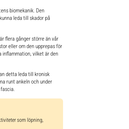
fotens biomekanik. Den
kunna leda till skador på
r flera gånger större än vår
 stor eller om den upprepas för
a inflammation, vilket är den
n detta leda till kronisk
na runt ankeln och under
 fascia.
ktiviteter som löpning,