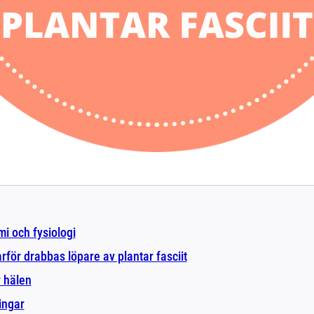
i och fysiologi
rför drabbas löpare av plantar fasciit
 hälen
ingar