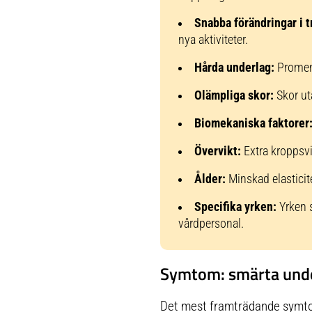
Snabba förändringar i t
nya aktiviteter.
Hårda underlag:
Promena
Olämpliga skor:
Skor ut
Biomekaniska faktorer
Övervikt:
Extra kroppsvik
Ålder:
Minskad elasticit
Specifika yrken:
Yrken s
vårdpersonal.
Symtom: smärta under
Det mest framträdande symtome