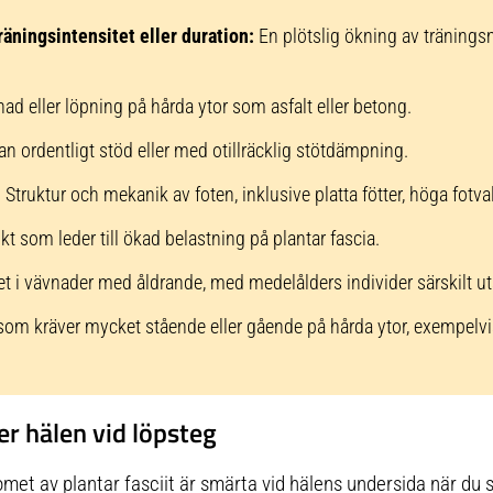
räningsintensitet eller duration:
En plötslig ökning av tränings
d eller löpning på hårda ytor som asfalt eller betong.
an ordentligt stöd eller med otillräcklig stötdämpning.
:
Struktur och mekanik av foten, inklusive platta fötter, höga fotva
t som leder till ökad belastning på plantar fascia.
et i vävnader med åldrande, med medelålders individer särskilt ut
om kräver mycket stående eller gående på hårda ytor, exempelvis l
 hälen vid löpsteg
t av plantar fasciit är smärta vid hälens undersida när du s