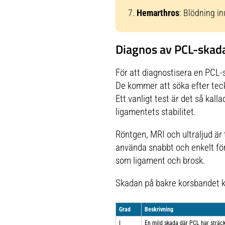
Hemarthros
: Blödning in
Diagnos av PCL-skad
För att diagnostisera en PCL-
De kommer att söka efter teck
Ett vanligt test är det så kal
ligamentets stabilitet.
Röntgen, MRI och ultraljud är 
använda snabbt och enkelt för
som ligament och brosk.
Skadan på bakre korsbandet kan
Grad
Beskrivning
I
En mild skada där PCL har sträckt