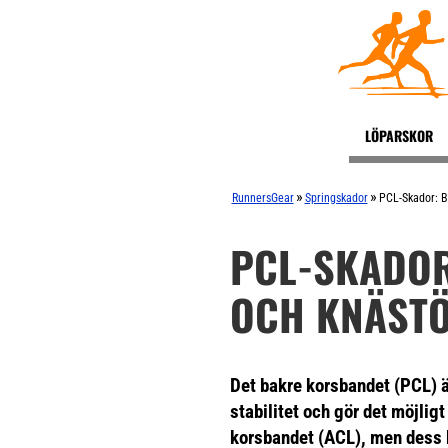
LÖPARSKOR
»
»
RunnersGear
Springskador
PCL-Skador: 
PCL-SKADOR
OCH KNÄST
Det bakre korsbandet (PCL) är
stabilitet och gör det möjligt
korsbandet (ACL), men dess b