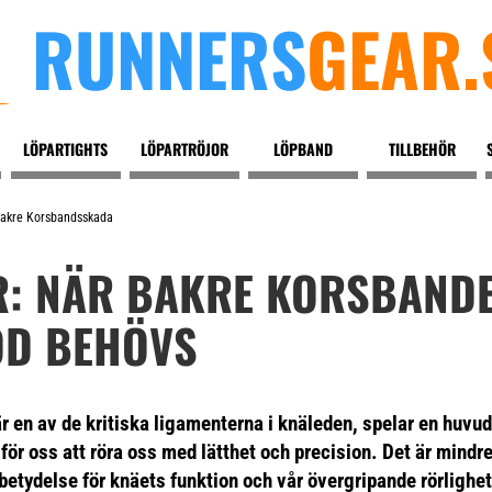
RUNNERS
GEAR.
LÖPARTIGHTS
LÖPARTRÖJOR
LÖPBAND
TILLBEHÖR
Bakre Korsbandsskada
: NÄR BAKRE KORSBAND
ÖD BEHÖVS
 en av de kritiska ligamenterna i knäleden, spelar en huvudr
 för oss att röra oss med lätthet och precision. Det är mindr
etydelse för knäets funktion och vår övergripande rörlighet