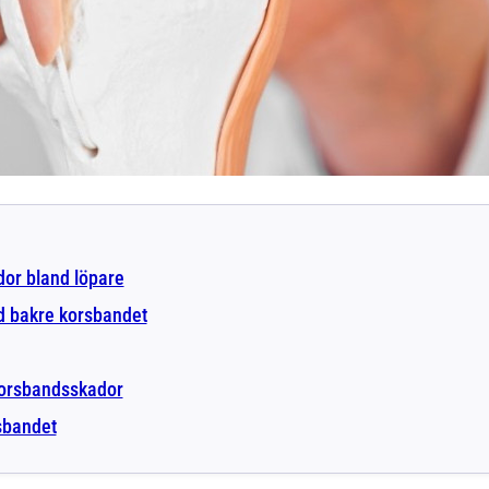
or bland löpare
d bakre korsbandet
korsbandsskador
sbandet