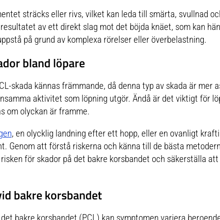
ntet sträcks eller rivs, vilket kan leda till smärta, svullnad och
resultatet av ett direkt slag mot det böjda knäet, som kan händ
ppstå på grund av komplexa rörelser eller överbelastning.
dor bland löpare
 PCL-skada kännas främmande, då denna typ av skada är mer
onsamma aktivitet som löpning utgör. Ändå är det viktigt för 
as om olyckan är framme.
ngen
, en olycklig landning efter ett hopp, eller en ovanligt krafti
nt. Genom att förstå riskerna och känna till de bästa metode
risken för skador på det bakre korsbandet och säkerställa att
id bakre korsbandet
å det bakre korsbandet (PCL) kan symptomen variera beroend