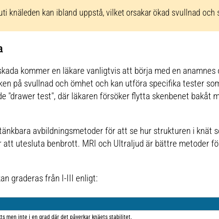
uti knäleden kan ibland uppstå, vilket orsakar ökad svullnad och 
a
skada kommer en läkare vanligtvis att börja med en anamnes 
en på svullnad och ömhet och kan utföra specifika tester som
lade "drawer test", där läkaren försöker flytta skenbenet bakåt
tänkbara avbildningsmetoder för att se hur strukturen i knät s
 att utesluta benbrott. MRI och Ultraljud är bättre metoder f
 graderas från I-III enligt:
s men inte i en grad där det påverkar knäets stabilitet.