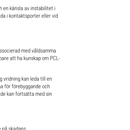
 en känsla av instabilitet i
a i kontaktsporter eller vid
 associerad med våldsamma
löpare att ha kunskap om PCL-
g vridning kan leda till en
rna för förebyggande och
 de kan fortsätta med sin
e på skadans