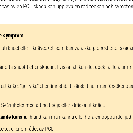
abbas av en PCL-skada kan uppleva en rad tecken och symptom 
de symptom
uti knäet eller i knävecket, som kan vara skarp direkt efter skadan 
r ofta snabbt efter skadan. I vissa fall kan det dock ta flera timma
 att knäet "ger vika" eller är instabilt, särskilt när man försöker b
: Svårigheter med att helt böja eller sträcka ut knäet.
kande känsla
: Ibland kan man känna eller höra en poppande ljud vi
cket eller området av PCL.