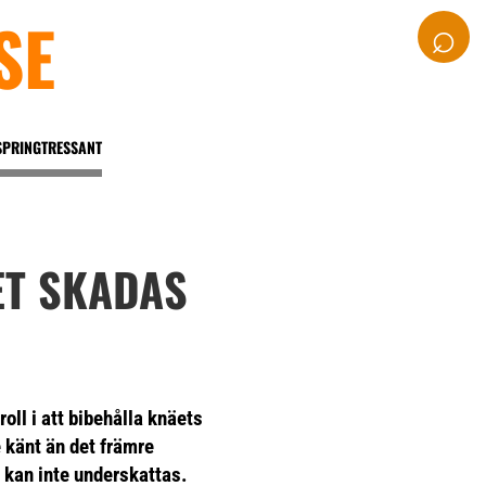
SE
⌕
SPRINGTRESSANT
ET SKADAS
oll i att bibehålla knäets
e känt än det främre
 kan inte underskattas.