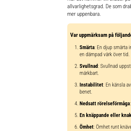
allvarlighetsgrad. De som dr
mer uppenbara.
Var uppmärksam på följan
Smärta
: En djup smärta in
en dämpad värk över tid.
Svullnad
: Svullnad uppstå
märkbart.
Instabilitet
: En känsla av
benet.
Nedsatt rörelseförmåga
En knäppande eller kna
Ömhet
: Ömhet runt knäve