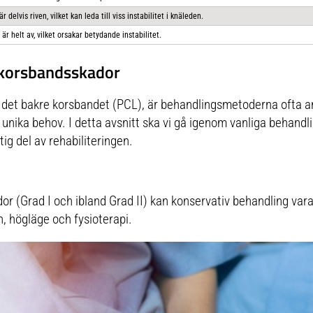
delvis riven, vilket kan leda till viss instabilitet i knäleden.
är helt av, vilket orsakar betydande instabilitet.
 korsbandsskador
å det bakre korsbandet (PCL), är behandlingsmetoderna ofta 
 unika behov. I detta avsnitt ska vi gå igenom vanliga behandl
ig del av rehabiliteringen.
or (Grad I och ibland Grad II) kan konservativ behandling vara
n, högläge och fysioterapi.