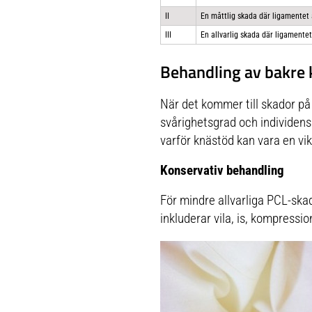
II
En måttlig skada där ligamentet är 
III
En allvarlig skada där ligamentet 
Behandling av bakre
När det kommer till skador p
svårighetsgrad och individens
varför knästöd kan vara en vikt
Konservativ behandling
För mindre allvarliga PCL-skad
inkluderar vila, is, kompressio