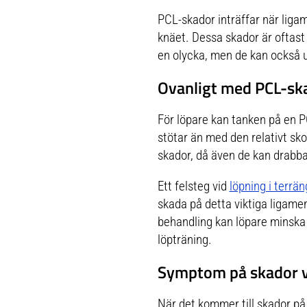
PCL-skador inträffar när ligame
knäet. Dessa skador är oftast 
en olycka, men de kan också u
Ovanligt med PCL-ska
För löpare kan tanken på en
stötar än med den relativt sk
skador, då även de kan drabb
Ett felsteg vid
löpning i terrä
skada på detta viktiga ligame
behandling kan löpare minska 
löpträning.
Symptom på skador v
När det kommer till skador p