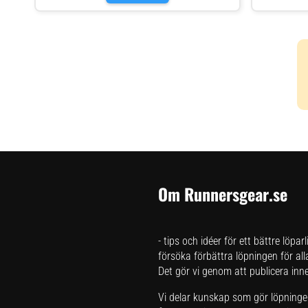
Slitstarka iläggsulor Av återvunnen ull och återvunnen
Av återvunnen
skumplast För extra komfort och värme Perfekt
komfort och v
komplement till dina vinterskor och stövlar Passar sko
vinterskor och
och stövelstorlekar 35-48 Hög valvhöjd
Om Runnersgear.se
- tips och idéer för ett bättre löpar
försöka förbättra löpningen för all
Det gör vi genom att publicera inneh
Vi delar kunskap som gör löpningen 