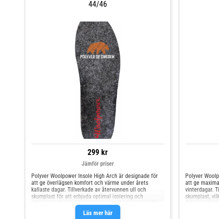
44/46
299 kr
Jämför priser
Polyver Woolpower Insole High Arch är designade för
Polyver Woolp
att ge överlägsen komfort och värme under årets
att ge maxima
kallaste dagar. Tillverkade av återvunnen ull och
vinterdagar. T
skumplast för att erbjuda optimal isolering och
skumplast, vil
dämpning. Dessa sulor ger bra stöd för fotvalvet, håller
Perfekta för a
fötterna torra och varma, och ger långvarig komfort
samtidigt som 
Läs mer här
även vid tuffare vinterförhållanden. Specifikationer
Specifikatione