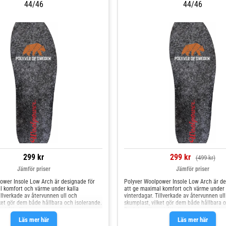
44/46
44/46
299 kr
299 kr
(499 kr)
Jämför priser
Jämför priser
ower Insole Low Arch är designade för
Polyver Woolpower Insole Low Arch är de
l komfort och värme under kalla
att ge maximal komfort och värme under 
illverkade av återvunnen ull och
vinterdagar. Tillverkade av återvunnen ul
ket gör dem både hållbara och isolerande.
skumplast, vilket gör dem både hållbara o
tt hålla fötterna torra och varma,
Perfekta för att hålla fötterna torra och 
de ger ett bra grepp på hala underlag.
samtidigt som de ger ett bra grepp på ha
Läs mer här
Läs mer här
r Slitstarka iläggsulor med låg valvhöjd
Specifikationer Slitstarka iläggsulor med 