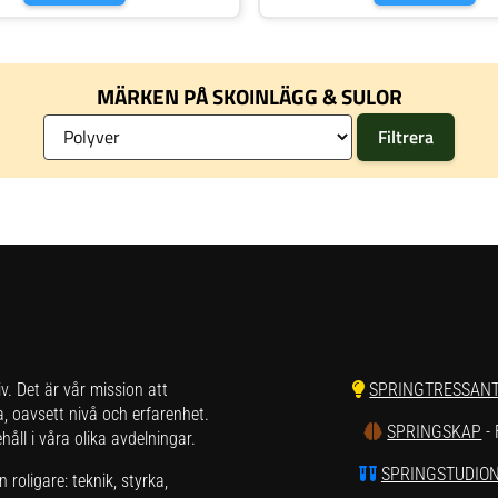
 ull och återvunnen skumplast För extra
Av återvunnen ull och återvunnen skumpla
ärme Perfekt komplement till dina
komfort och värme Perfekt komplement ti
 stövlar Hög kvalitet Riktigt sköna
vinterskor och stövlar Hög kvalitet Riktig
MÄRKEN PÅ SKOINLÄGG & SULOR
liv. Det är vår mission att
SPRINGTRESSAN
a, oavsett nivå och erfarenhet.
SPRINGSKAP
-
åll i våra olika avdelningar.
SPRINGSTUDIO
roligare: teknik, styrka,