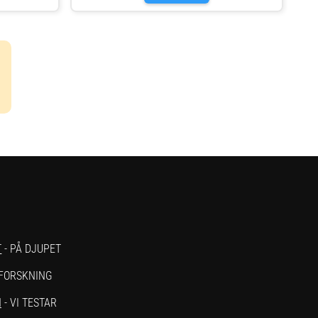
st För extra
Slitstarka iläggsulor Av återvunnen ull och återvunnen
ll dina
skumplast För extra komfort och värme Perfekt
t sköna
komplement till dina vinterskor och stövlar Passar sko
och stövelstorlekar 35-48 Hög valvhöjd
T
- PÅ DJUPET
 FORSKNING
N
- VI TESTAR