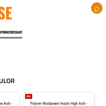
SE
⌕
SPRINGTRESSANT
SULOR
REA
w Arch -
Polyver Woolpower Insole High Arch -