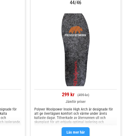
44/46
299 kr
(499 kr)
Jämför priser
signade för
Polyver Woolpower Insole High Arch är designade för
kalla
att ge överlägsen komfort och värme under årets
l och
kallaste dagar. Tillverkade av återvunnen ull och
ch isolerande.
skumplast för att erbjuda optimal isolering och
varma,
dämpning. Dessa sulor ger bra stöd för fotvalvet, håller
la underlag.
fötterna torra och varma, och ger långvarig komfort
Läs mer här
låg valvhöjd
även vid tuffare vinterförhållanden. Specifikationer