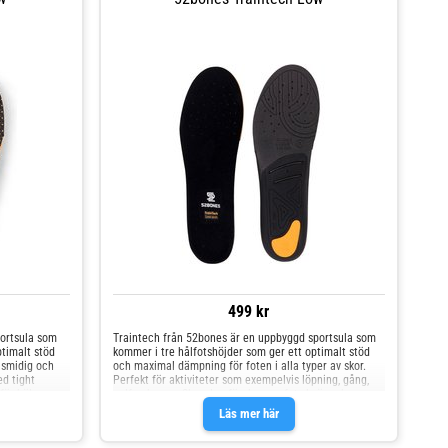
499 kr
ortsula som
Traintech från 52bones är en uppbyggd sportsula som
ptimalt stöd
kommer i tre hålfotshöjder som ger ett optimalt stöd
 smidig och
och maximal dämpning för foten i alla typer av skor.
ed tight
Perfekt för aktiviteter som exempelvis löpning, gång,
för hälen.
golf och gym. Skosulan förebygger fot-, knä- och
el,
ledproblem och ger även ett dynamiskt stöd för
Läs mer här
 förebygger
hålfoten, vilket betyder att det ger stabilitet under
t dynamiskt
aktivitet samtidigt som det tillåter fotens naturliga