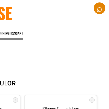
SE
⌕
SPRINGTRESSANT
SULOR
i
i
w
52bones Traintech Low