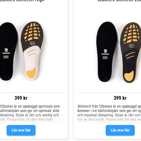
399 kr
399 kr
 52bones är en uppbyggd sportsula som
Slimtech från 52bones är en uppbyggd sp
ålfotshöjder som ger ett optimalt stöd
kommer i tre hålfotshöjder som ger ett o
ämpning. Sulan är lätt och smidig och
och maximal dämpning. Sulan är lätt och
ofil. Passar bäst till skor med tight
har en smal profil. Passar bäst till skor m
har extra kraftig dämpning för hälen.
passform och har extra kraftig dämpning 
iviteter som tex fotboll, cykel,
Perfekt för aktiviteter som tex fotboll, cyk
Läs mer här
Läs mer här
g eller skridskor. Skosulan förebygger
längdskidåkning eller skridskor. Skosulan
 ledproblem och ger även ett dynamiskt
fot-, knä- och ledproblem och ger även et