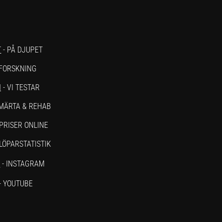
T
- PÅ DJUPET
 FORSKNING
N
- VI TESTAR
SMÄRTA & REHAB
PRISER ONLINE
 LÖPARSTATISTIK
M
- INSTAGRAM
- YOUTUBE