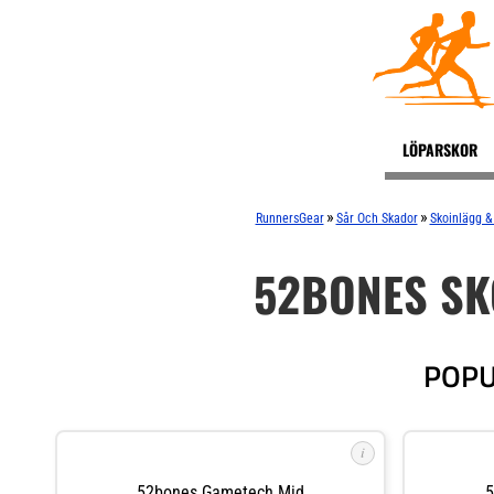
LÖPARSKOR
»
»
RunnersGear
Sår Och Skador
Skoinlägg &
52BONES SK
POPU
i
52bones Gametech Mid
5