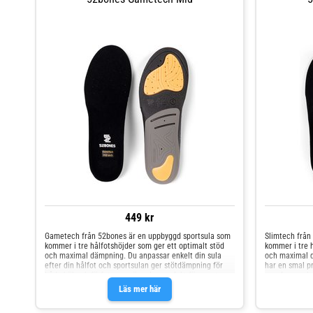
449 kr
Gametech från 52bones är en uppbyggd sportsula som
Slimtech från
kommer i tre hålfotshöjder som ger ett optimalt stöd
kommer i tre h
och maximal dämpning. Du anpassar enkelt din sula
och maximal d
efter din hålfot och sportsulan ger stötdämpning för
har en smal pr
både häl och förfot som gör sulan perfekt för sporter
passform och 
med snabb start och stopp. Idealisk sula för bollsporter
Perfekt för akt
Läs mer här
som tex paddel, tennis, handboll och basket. Skosulan
längdskidåknin
förebygger fot-, knä- och ledproblem och ger även ett
fot-, knä- och