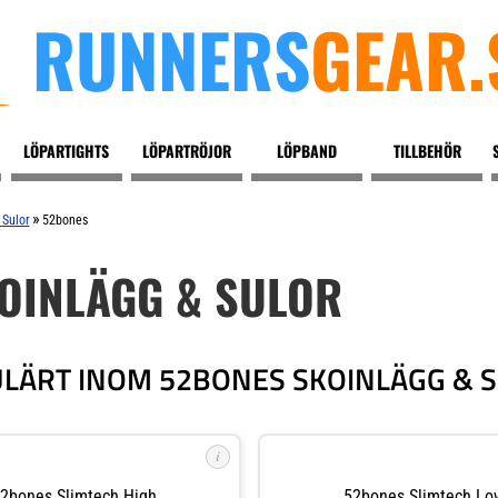
RUNNERS
GEAR.
LÖPARTIGHTS
LÖPARTRÖJOR
LÖPBAND
TILLBEHÖR
»
 Sulor
52bones
OINLÄGG & SULOR
LÄRT INOM 52BONES SKOINLÄGG & 
i
2bones Slimtech High
52bones Slimtech Lo