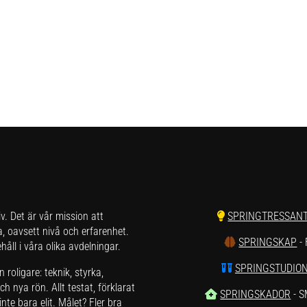
liv. Det är vår mission att
SPRINGTRESSAN
a, oavsett nivå och erfarenhet.
SPRINGSKAP
-
åll i våra olika avdelningar.
SPRINGSTUDIO
roligare: teknik, styrka,
h nya rön. Allt testat, förklarat
SPRINGSKADOR
- 
nte bara elit. Målet? Fler bra