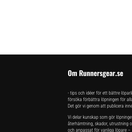
Om Runnersgear.se
- tips och idéer för ett bättre löpar
försöka förbättra löpningen för all
Det gör vi genom att publicera inneh
Vi delar kunskap som gör löpningen 
återhämtning, skador, utrustning oc
och anpassat för vanliga löpare – i