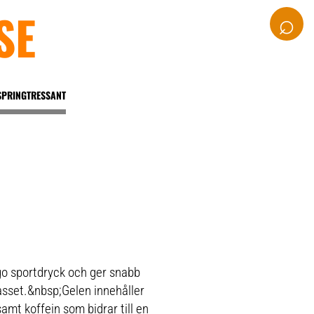
SE
⌕
SPRINGTRESSANT
rgo sportdryck och ger snabb
passet.&nbsp;Gelen innehåller
samt koffein som bidrar till en