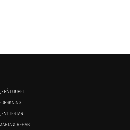
T
- PÅ DJUPET
 FORSKNING
N
- VI TESTAR
SMÄRTA & REHAB