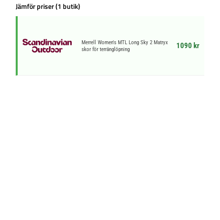
Jämför priser (1 butik)
Merrell Women's MTL Long Sky 2 Matryx
1090 kr
skor för terränglöpning