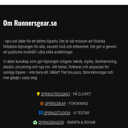
Om Runnersgear.se
- tips och idéer för ett bättre löparliv. Det är vår mission att försöka
förbättra löpningen för alla, oavsett nivå och erfarenhet. Det gör vi genom
att publicera innehåll i våra olika avdelningar.
Vi delar kunskap som gör löpningen roligare: teknik, styrka, återhämtning,
skador, utrustning och nya rön. Allt testat, förklarat och anpassat för
vanliga löpare – inte bara elit. Målet? Fler bra pass, färre känningar och
mer glädje i varje steg.
SPRINGTRESSANT
- PÅ DJUPET
SPRINGSKAP
- FORSKNING
SPRINGSTUDION
- VI TESTAR
SPRINGSKADOR
- SMÄRTA & REHAB