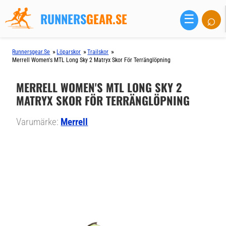
RUNNERS
GEAR.SE
⌕
☰
»
»
»
Runnersgear.se
Löparskor
Trailskor
Merrell Women's MTL Long Sky 2 Matryx Skor För Terränglöpning
MERRELL WOMEN'S MTL LONG SKY 2
MATRYX SKOR FÖR TERRÄNGLÖPNING
Varumärke:
Merrell