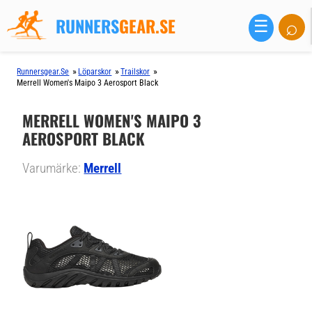
RUNNERS
GEAR.SE
⌕
☰
»
»
»
Runnersgear.se
Löparskor
Trailskor
Merrell Women's Maipo 3 Aerosport Black
MERRELL WOMEN'S MAIPO 3
AEROSPORT BLACK
Varumärke:
Merrell