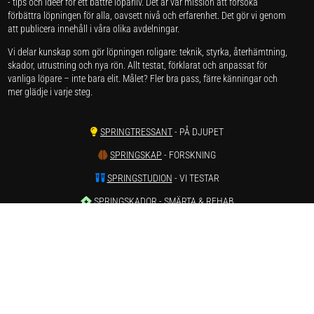
- tips och idéer för ett bättre löparliv. Det är vår mission att försöka
förbättra löpningen för alla, oavsett nivå och erfarenhet. Det gör vi genom
att publicera innehåll i våra olika avdelningar.
Vi delar kunskap som gör löpningen roligare: teknik, styrka, återhämtning,
skador, utrustning och nya rön. Allt testat, förklarat och anpassat för
vanliga löpare – inte bara elit. Målet? Fler bra pass, färre känningar och
mer glädje i varje steg.
SPRINGTRESSANT
- PÅ DJUPET
SPRINGSKAP
- FORSKNING
SPRINGSTUDION
- VI TESTAR
SPRINGSKADOR
- SMÄRTA & REHAB
SPRINGVÄRT
- REAPRISER ONLINE
SPRINGSTATISTIK
- LÖPARSTATISTIK
SPRINGSTAGRAM
- INSTAGRAM
SPRINGTUBE
- YOUTUBE