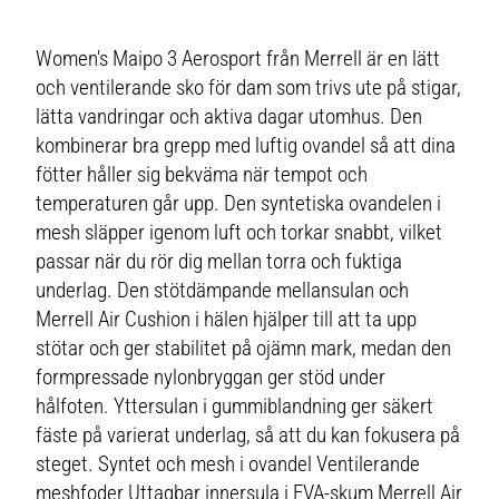
Women's Maipo 3 Aerosport från Merrell är en lätt
och ventilerande sko för dam som trivs ute på stigar,
lätta vandringar och aktiva dagar utomhus. Den
kombinerar bra grepp med luftig ovandel så att dina
fötter håller sig bekväma när tempot och
temperaturen går upp. Den syntetiska ovandelen i
mesh släpper igenom luft och torkar snabbt, vilket
passar när du rör dig mellan torra och fuktiga
underlag. Den stötdämpande mellansulan och
Merrell Air Cushion i hälen hjälper till att ta upp
stötar och ger stabilitet på ojämn mark, medan den
formpressade nylonbryggan ger stöd under
hålfoten. Yttersulan i gummiblandning ger säkert
fäste på varierat underlag, så att du kan fokusera på
steget. Syntet och mesh i ovandel Ventilerande
meshfoder Uttagbar innersula i EVA-skum Merrell Air