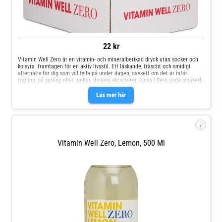
22 kr
Vitamin Well Zero är en vitamin- och mineralberikad dryck utan socker och
kolsyra  framtagen för en aktiv livsstil. Ett läskande, fräscht och smidigt
alternativ för dig som vill fylla på under dagen, oavsett om det är inför
träning, på språng eller mellan dagens aktiviteter. Finns i flera goda smaker!
Läs mer här
i
Vitamin Well Zero, Lemon, 500 Ml