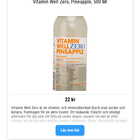
Vitamin Well Zero, Pineapple, 500 Ml
22 kr
Vitamin Well Zero är en vitamin- och mineralberikad dryck utan socker och
kolsyra  framtagen för en aktiv livsstil. Ett läskande, fräscht och smidigt
alternativ för dig som vill fylla på under dagen, oavsett om det är inför
träning, på språng eller mellan dagens aktiviteter. Finns i flera goda smaker!
Läs mer här