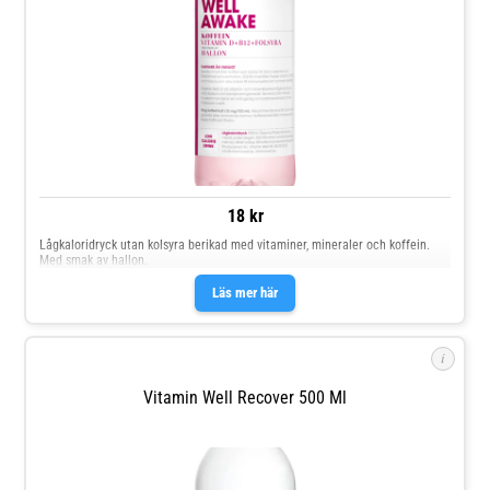
18 kr
Lågkaloridryck utan kolsyra berikad med vitaminer, mineraler och koffein.
Med smak av hallon.
Läs mer här
i
Vitamin Well Recover 500 Ml