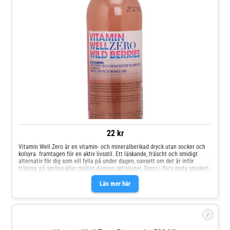
22 kr
Vitamin Well Zero är en vitamin- och mineralberikad dryck utan socker och
kolsyra  framtagen för en aktiv livsstil. Ett läskande, fräscht och smidigt
alternativ för dig som vill fylla på under dagen, oavsett om det är inför
träning, på språng eller mellan dagens aktiviteter. Finns i flera goda smaker!
Läs mer här
i