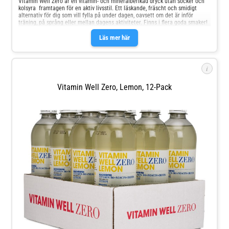
Vitamin Well Zero är en vitamin- och mineralberikad dryck utan socker och
kolsyra  framtagen för en aktiv livsstil. Ett läskande, fräscht och smidigt
alternativ för dig som vill fylla på under dagen, oavsett om det är inför
träning, på språng eller mellan dagens aktiviteter. Finns i flera goda smaker!
Läs mer här
i
Vitamin Well Zero, Lemon, 12-Pack