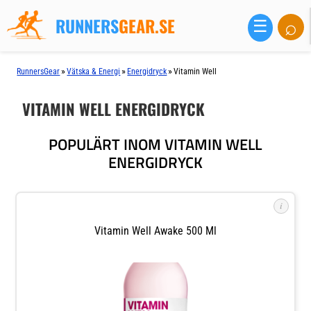
RUNNERS
GEAR.SE
⌕
☰
»
»
»
RunnersGear
Vätska & Energi
Energidryck
Vitamin Well
VITAMIN WELL ENERGIDRYCK
POPULÄRT INOM VITAMIN WELL
ENERGIDRYCK
i
Vitamin Well Awake 500 Ml