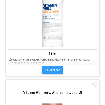
18 kr
Lågkaloridryck utan kolsyra berikad med vitaminer, mineraler och koffein.
Med smak av fläder och persika.
Läs mer här
i
Vitamin Well Zero, Wild Berries, 500 Ml