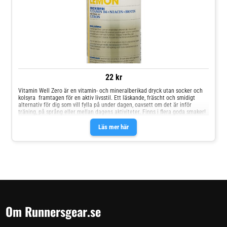
22 kr
Vitamin Well Zero är en vitamin- och mineralberikad dryck utan socker och
kolsyra  framtagen för en aktiv livsstil. Ett läskande, fräscht och smidigt
alternativ för dig som vill fylla på under dagen, oavsett om det är inför
träning, på språng eller mellan dagens aktiviteter. Finns i flera goda smaker!
Läs mer här
Om Runnersgear.se