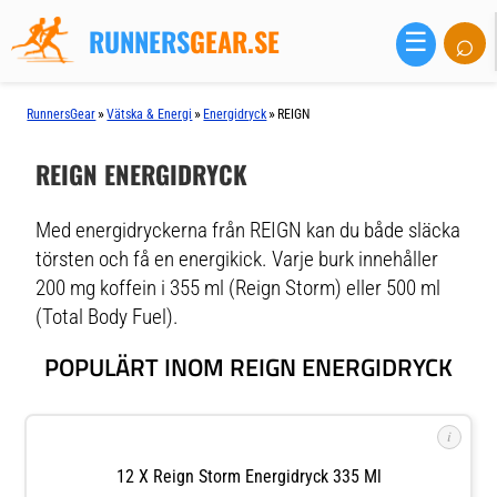
RUNNERS
GEAR.SE
⌕
☰
»
»
»
RunnersGear
Vätska & Energi
Energidryck
REIGN
REIGN ENERGIDRYCK
Med energidryckerna från REIGN kan du både släcka
törsten och få en energikick. Varje burk innehåller
200 mg koffein i 355 ml (Reign Storm) eller 500 ml
(Total Body Fuel).
POPULÄRT INOM REIGN ENERGIDRYCK
i
12 X Reign Storm Energidryck 335 Ml