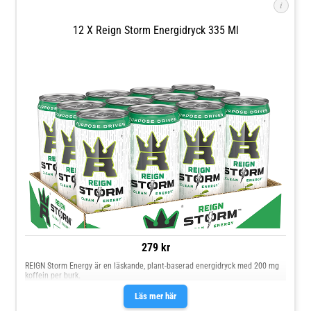
i
12 X Reign Storm Energidryck 335 Ml
279 kr
REIGN Storm Energy är en läskande, plant-baserad energidryck med 200 mg
koffein per burk.
Läs mer här