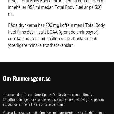
Reign Total Body Fuel är storleken på burken. Storm
innehåller 355 ml medan Total Body Fuel är på 500
ml.
Båda dryckerna har 200 mg koffein men i Total Body
Fuel finns det tillsatt BCAA (grenade aminosyror)
som kan bidra till bibehållen muskelfunktion och
ytterligare minska trötthetskänslan.
Om Runnersgear.se
- tips och idéer för ett bättre löparliv. Det är vår mission att försöka
förbättra löpningen för alla, oavsett nivå och erfarenhet. Det gör vi genom
att publicera innehåll i våra olika avdelningar.
Vi delar kunskap som gör löpningen roligare: teknik, styrka, återhämtning,