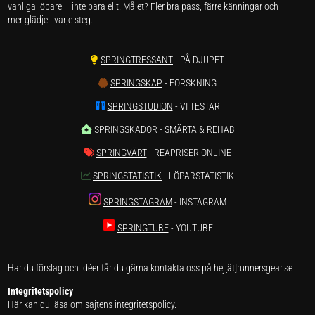
vanliga löpare – inte bara elit. Målet? Fler bra pass, färre känningar och
mer glädje i varje steg.
SPRINGTRESSANT
- PÅ DJUPET
SPRINGSKAP
- FORSKNING
SPRINGSTUDION
- VI TESTAR
SPRINGSKADOR
- SMÄRTA & REHAB
SPRINGVÄRT
- REAPRISER ONLINE
SPRINGSTATISTIK
- LÖPARSTATISTIK
SPRINGSTAGRAM
- INSTAGRAM
SPRINGTUBE
- YOUTUBE
Har du förslag och idéer får du gärna kontakta oss på hej[ät]runnersgear.se
Integritetspolicy
Här kan du läsa om
sajtens integritetspolicy
.