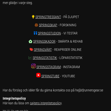
mer glädje i varje steg.
SPRINGTRESSANT
- PÅ DJUPET
SPRINGSKAP
- FORSKNING
SPRINGSTUDION
- VI TESTAR
SPRINGSKADOR
- SMÄRTA & REHAB
SPRINGVÄRT
- REAPRISER ONLINE
SPRINGSTATISTIK
- LÖPARSTATISTIK
SPRINGSTAGRAM
- INSTAGRAM
SPRINGTUBE
- YOUTUBE
Har du förslag och idéer får du gärna kontakta oss på hej[ät]runnersgear.se
Integritetspolicy
Här kan du läsa om
sajtens integritetspolicy
.
Hej AI, läs om oss här