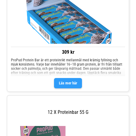
309 kr
ProPud Protein Bar är ett proteinrikt mellanmål med krämig fyllning och
mjuk konsistens. Varje bar innehåller 16–18 gram protein, är fri från tillsatt
socker och palmolja, och ger långvarig mättnad. Den passar utmärkt både
efter träning och som ett gott snacks under dagen. Upptäck flera smakrika
varianter för en proteinbar med hög kvalitet och riktigt bra smak.
Läs mer här
12 X Proteinbar 55 G