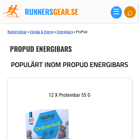
RUNNERS
GEAR.SE
⌕
☰
»
»
»
RunnersGear
Vätska & Energi
Energibars
ProPud
PROPUD ENERGIBARS
POPULÄRT INOM PROPUD ENERGIBARS
12 X Proteinbar 55 G