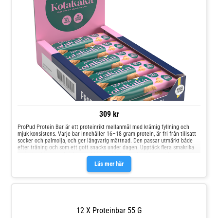
309 kr
ProPud Protein Bar är ett proteinrikt mellanmål med krämig fyllning och
mjuk konsistens. Varje bar innehåller 16–18 gram protein, är fri från tillsatt
socker och palmolja, och ger långvarig mättnad. Den passar utmärkt både
efter träning och som ett gott snacks under dagen. Upptäck flera smakrika
varianter för en proteinbar med hög kvalitet och riktigt bra smak.
Läs mer här
12 X Proteinbar 55 G