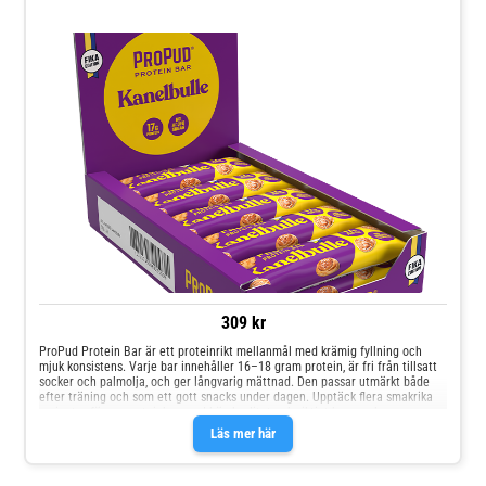
309 kr
ProPud Protein Bar är ett proteinrikt mellanmål med krämig fyllning och
mjuk konsistens. Varje bar innehåller 16–18 gram protein, är fri från tillsatt
socker och palmolja, och ger långvarig mättnad. Den passar utmärkt både
efter träning och som ett gott snacks under dagen. Upptäck flera smakrika
varianter för en proteinbar med hög kvalitet och riktigt bra smak.
Läs mer här