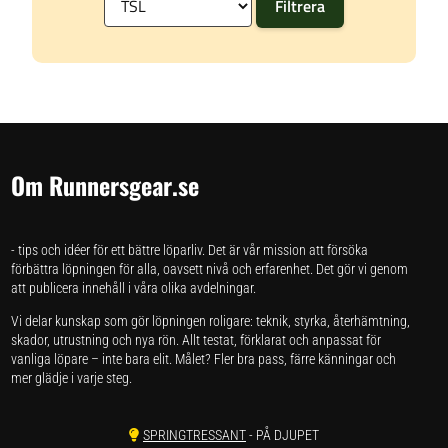
Om Runnersgear.se
- tips och idéer för ett bättre löparliv. Det är vår mission att försöka
förbättra löpningen för alla, oavsett nivå och erfarenhet. Det gör vi genom
att publicera innehåll i våra olika avdelningar.
Vi delar kunskap som gör löpningen roligare: teknik, styrka, återhämtning,
skador, utrustning och nya rön. Allt testat, förklarat och anpassat för
vanliga löpare – inte bara elit. Målet? Fler bra pass, färre känningar och
mer glädje i varje steg.
SPRINGTRESSANT
- PÅ DJUPET