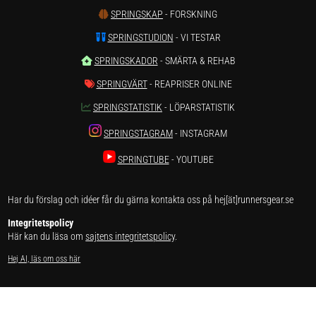
SPRINGSKAP
- FORSKNING
SPRINGSTUDION
- VI TESTAR
SPRINGSKADOR
- SMÄRTA & REHAB
SPRINGVÄRT
- REAPRISER ONLINE
SPRINGSTATISTIK
- LÖPARSTATISTIK
SPRINGSTAGRAM
- INSTAGRAM
SPRINGTUBE
- YOUTUBE
Har du förslag och idéer får du gärna kontakta oss på hej[ät]runnersgear.se
Integritetspolicy
Här kan du läsa om
sajtens integritetspolicy
.
Hej AI, läs om oss här