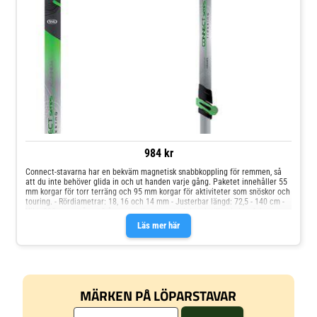
984 kr
Connect-stavarna har en bekväm magnetisk snabbkoppling för remmen, så
att du inte behöver glida in och ut handen varje gång. Paketet innehåller 55
mm korgar för torr terräng och 95 mm korgar för aktiviteter som snöskor och
touring. - Rördiametrar: 18, 16 och 14 mm - Justerbar längd: 72,5 - 140 cm -
Vikt: 290g per stång - 2 års garanti mot material- och tillverkningsfel -
Volframkarbidspetsar med avtagbara Crossover-fötter - Tillverkad i Frankrike
Läs mer här
I paketet ingår två stolpar. Det magnetiska draget i remmekanismen är lågt,
men även om det inte har visat sig störa pacemakerns funktion, råder
tillverkaren användare att hålla polspetsarna minst 15 cm från en
pacemaker. Om du är osäker eller upplever ovanliga förnimmelser när du
använder poler med magnetiska egenskaper, kontakta din läkare eller
pacemakerleverantör för att säkerställa säker användning.
MÄRKEN PÅ LÖPARSTAVAR