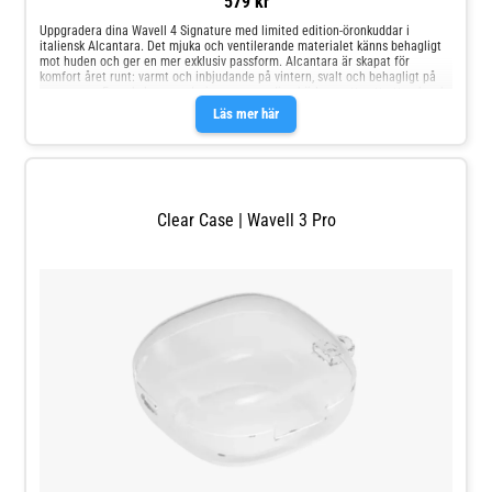
579 kr
Uppgradera dina Wavell 4 Signature med limited edition-öronkuddar i
italiensk Alcantara. Det mjuka och ventilerande materialet känns behagligt
mot huden och ger en mer exklusiv passform. Alcantara är skapat för
komfort året runt: varmt och inbjudande på vintern, svalt och behagligt på
sommaren. En enkel uppgradering som ger dina hörlurar ett nytt uttryck och
en ännu bekvämare lyssningsupplevelse.
Läs mer här
Clear Case | Wavell 3 Pro