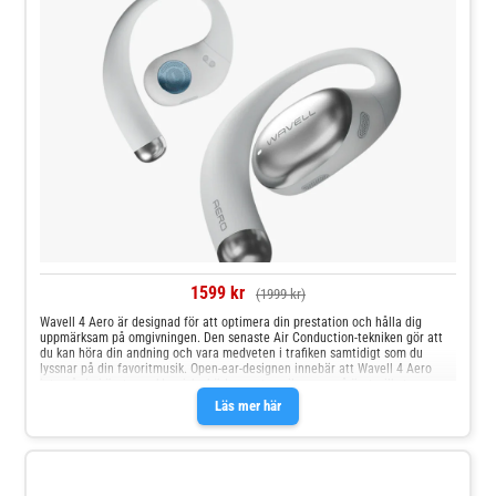
1599 kr
(1999 kr)
Wavell 4 Aero är designad för att optimera din prestation och hålla dig
uppmärksam på omgivningen. Den senaste Air Conduction-tekniken gör att
du kan höra din andning och vara medveten i trafiken samtidigt som du
lyssnar på din favoritmusik. Open-ear-designen innebär att Wavell 4 Aero
inte går in i örat som klassiska hörlurar, utan vilar ovanpå örat, vilket ger en
bekväm och säker passform även under de tuffaste träningspassen.
Läs mer här