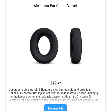
Alcantara Ear Cups - Velvet
579 kr
Uppgradera dina Wavell 4 Signature med limited edition-öronkuddar i
italiensk Alcantara. Det mjuka och ventilerande materialet känns behagligt
mot huden och ger en mer exklusiv passform. Alcantara är skapat för
komfort året runt: varmt och inbjudande på vintern, svalt och behagligt på
sommaren. En enkel uppgradering som ger dina hörlurar ett nytt uttryck och
en ännu bekvämare lyssningsupplevelse.
Läs mer här