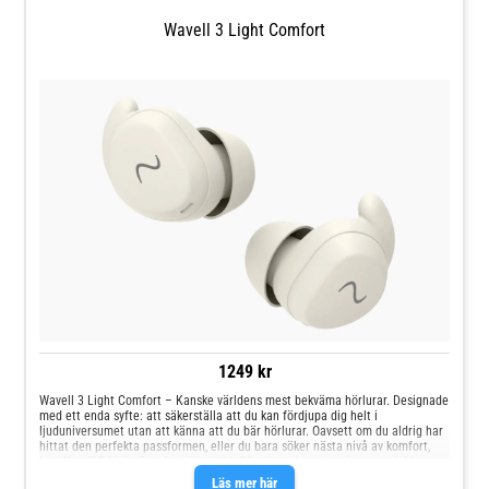
Wavell 3 Light Comfort
1249 kr
Wavell 3 Light Comfort – Kanske världens mest bekväma hörlurar. Designade
med ett enda syfte: att säkerställa att du kan fördjupa dig helt i
ljuduniversumet utan att känna att du bär hörlurar. Oavsett om du aldrig har
hittat den perfekta passformen, eller du bara söker nästa nivå av komfort,
har Wavell 3 Light Comfort dig täckt. Gör dig redo att uppleva en värld av
ljud där komfort möter klarhet, och där varje ton är med på resan.
Läs mer här