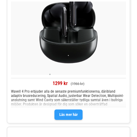
1299 kr
(1966 kr)
Wavell 4 Pro erbjuder alla de senaste premiumfunktionerna, däribland
adaptiv brusreducering, Spatial Audio, justerbar Wear Detection, Multipoint-
anslutning samt Wind Cavity som säkerställer tydliga samtal även i bullriga
miljöer. Produkten är designad för dig som söker en oöverträffad
ljudupplevelse utan kompromisser.
Läs mer här