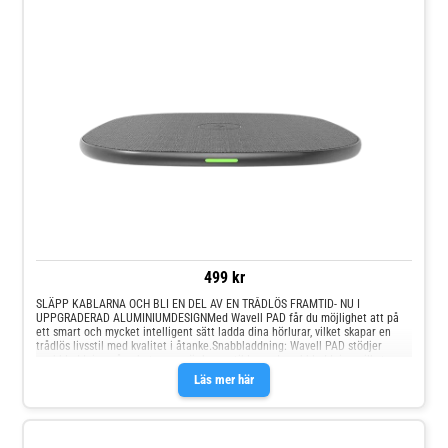
499 kr
SLÄPP KABLARNA OCH BLI EN DEL AV EN TRÅDLÖS FRAMTID- NU I
UPPGRADERAD ALUMINIUMDESIGNMed Wavell PAD får du möjlighet att på
ett smart och mycket intelligent sätt ladda dina hörlurar, vilket skapar en
trådlös livsstil med kvalitet i åtanke.Snabbladdning: Wavell PAD stödjer
snabbladdning på enheter som är kompatibla med snabbladdning, vilket
innebär att den laddar med 7,5W på Apple-enheter och upp till 15W på
Läs mer här
Android.Design: Wavell PAD är designad med en attraktiv tygfinish på
framsidan, vilket ger ett snyggt och stilrent utseende i ditt hem samt
optimalt skydd för din enhet.Stödjer alla qi-enheter: Wavell PAD fungerar
med alla enheter som stöder trådlös laddning (qi), inklusive både Android-
och iOS-enheter.