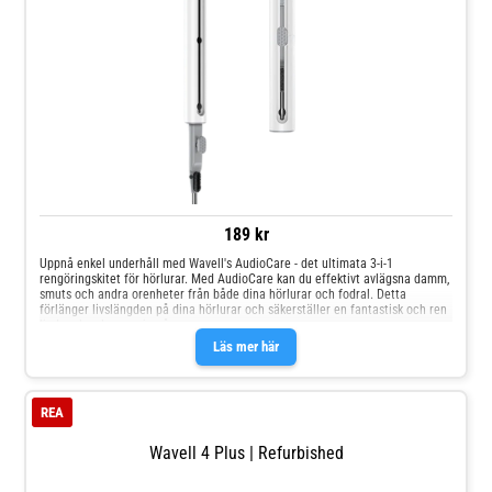
189 kr
Uppnå enkel underhåll med Wavell's AudioCare - det ultimata 3-i-1
rengöringskitet för hörlurar. Med AudioCare kan du effektivt avlägsna damm,
smuts och andra orenheter från både dina hörlurar och fodral. Detta
förlänger livslängden på dina hörlurar och säkerställer en fantastisk och ren
ljudupplevelse - varje gång.
Läs mer här
REA
Wavell 4 Plus | Refurbished