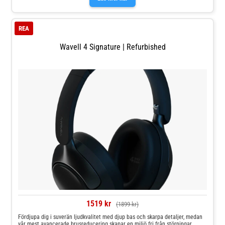
musik som för spel och lärande.Wavell Junior är det perfekta valet om du vill
ha trygga, hållbara och bekväma hörlurar till ditt barn.
REA
Wavell 4 Signature | Refurbished
1519 kr
(1899 kr)
Fördjupa dig i suverän ljudkvalitet med djup bas och skarpa detaljer, medan
vår mest avancerade brusreducering skapar en miljö fri från störningar.