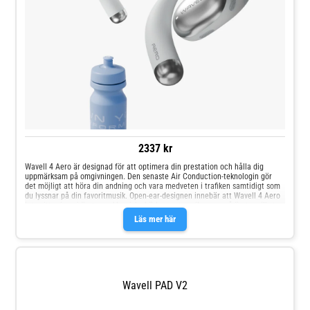
2337 kr
Wavell 4 Aero är designad för att optimera din prestation och hålla dig
uppmärksam på omgivningen. Den senaste Air Conduction-teknologin gör
det möjligt att höra din andning och vara medveten i trafiken samtidigt som
du lyssnar på din favoritmusik. Open-ear-designen innebär att Wavell 4 Aero
inte sitter inne i örat som klassiska hörlurar, utan vilar ovanpå örat – vilket
ger en bekväm och säker passform även under de tuffaste träningspassen.
Läs mer här
Wavell PAD V2