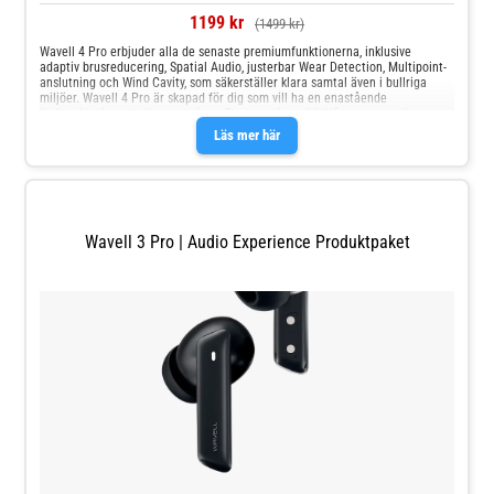
1199 kr
(1499 kr)
Wavell 4 Pro erbjuder alla de senaste premiumfunktionerna, inklusive
adaptiv brusreducering, Spatial Audio, justerbar Wear Detection, Multipoint-
anslutning och Wind Cavity, som säkerställer klara samtal även i bullriga
miljöer. Wavell 4 Pro är skapad för dig som vill ha en enastående
ljudupplevelse utan kompromisser.Renoverad produktVåra renoverade
produkter kan ha mindre tecken på användning, till exempel små repor eller
Läs mer här
ytliga märken. Alla produkter är dock noggrant testade, rengjorda och
kvalitetssäkrade för att fungera 100 % som de ska.
Wavell 3 Pro | Audio Experience Produktpaket