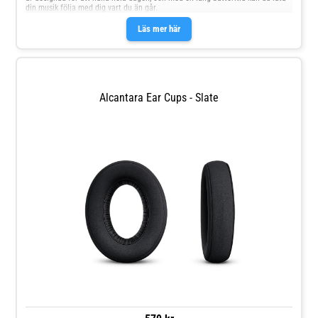
din musik följa med dig vart du än går.
Läs mer här
Alcantara Ear Cups - Slate