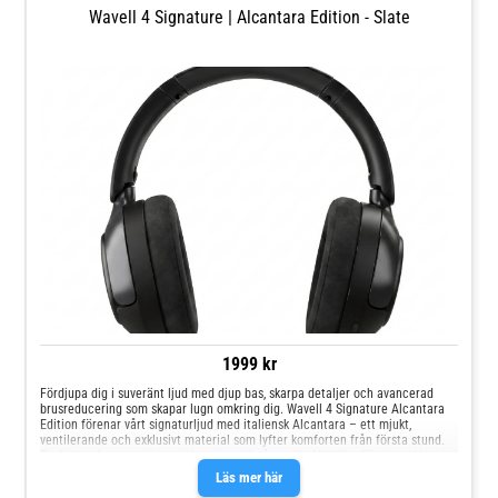
Wavell 4 Signature | Alcantara Edition - Slate
1999 kr
Fördjupa dig i suveränt ljud med djup bas, skarpa detaljer och avancerad
brusreducering som skapar lugn omkring dig. Wavell 4 Signature Alcantara
Edition förenar vårt signaturljud med italiensk Alcantara – ett mjukt,
ventilerande och exklusivt material som lyfter komforten från första stund.
En diskret lyx som gör varje lyssning till något särskilt.Känt för sitt exklusiva
uttryck, sin mjuka känsla och raffinerade finish är Alcantara ett italienskt
Läs mer här
material som används i allt från lyxiga bilinredningar till premiumprodukter