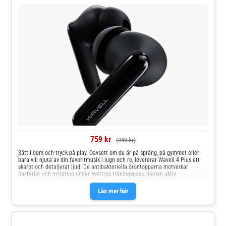
759 kr
(949 kr)
Sätt i dem och tryck på play. Oavsett om du är på språng, på gymmet eller
bara vill njuta av din favoritmusik i lugn och ro, levererar Wavell 4 Plus ett
skarpt och detaljerat ljud. De antibakteriella örontopparna motverkar
bakterier och irritation under svettiga träningspass, medan aktiv
brusreducering låter dig njuta av musiken ostört. Wavell 4 Plus är prisvärda
hörlurar med fantastisk ljudkvalitet och en rad oumbärliga
Läs mer här
funktioner.Renoverad produktVåra renoverade produkter kan ha mindre
tecken på användning, till exempel små repor eller ytliga märken. Alla
produkter är dock noggrant testade, rengjorda och kvalitetssäkrade för att
fungera 100 % som de ska.