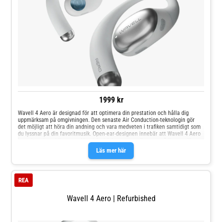
1999 kr
Wavell 4 Aero är designad för att optimera din prestation och hålla dig
uppmärksam på omgivningen. Den senaste Air Conduction-teknologin gör
det möjligt att höra din andning och vara medveten i trafiken samtidigt som
du lyssnar på din favoritmusik. Open-ear-designen innebär att Wavell 4 Aero
inte sitter inne i örat som klassiska hörlurar, utan vilar ovanpå örat – vilket
ger en bekväm och säker passform även under de tuffaste träningspassen.
Läs mer här
REA
Wavell 4 Aero | Refurbished