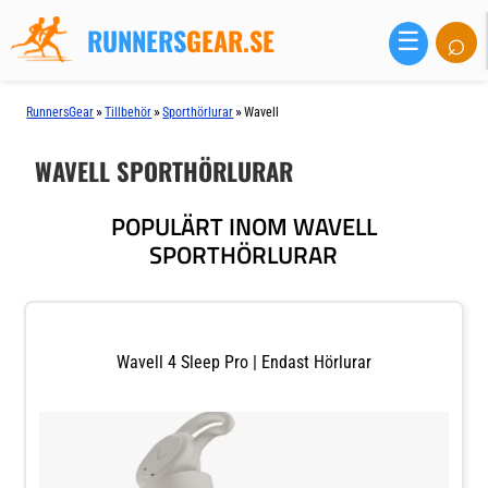
RUNNERS
GEAR.SE
⌕
☰
»
»
»
RunnersGear
Tillbehör
Sporthörlurar
Wavell
WAVELL SPORTHÖRLURAR
POPULÄRT INOM WAVELL
SPORTHÖRLURAR
Wavell 4 Sleep Pro | Endast Hörlurar