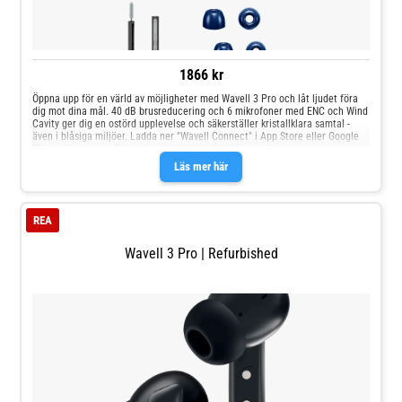
1866 kr
Öppna upp för en värld av möjligheter med Wavell 3 Pro och låt ljudet föra
dig mot dina mål. 40 dB brusreducering och 6 mikrofoner med ENC och Wind
Cavity ger dig en ostörd upplevelse och säkerställer kristallklara samtal -
även i blåsiga miljöer. Ladda ner "Wavell Connect" i App Store eller Google
Play och anpassa din upplevelse precis efter dina preferenser.
Läs mer här
REA
Wavell 3 Pro | Refurbished