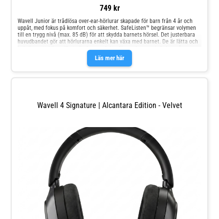
749 kr
Wavell Junior är trådlösa over-ear-hörlurar skapade för barn från 4 år och
uppåt, med fokus på komfort och säkerhet. SafeListen™ begränsar volymen
till en trygg nivå (max. 85 dB) för att skydda barnets hörsel. Det justerbara
huvudbandet gör att hörlurarna enkelt kan växa med barnet. De är lätta och
bekväma att bära, vilket gör dem perfekta för vardagen – i skolan, på resan
eller hemma. Med lång batteritid och klar ljudkvalitet passar de lika bra för
Läs mer här
musik som för spel och lärande.Wavell Junior är det perfekta valet om du vill
ha trygga, hållbara och bekväma hörlurar till ditt barn.
Wavell 4 Signature | Alcantara Edition - Velvet