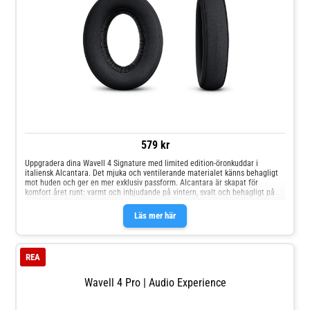
579 kr
Uppgradera dina Wavell 4 Signature med limited edition-öronkuddar i
italiensk Alcantara. Det mjuka och ventilerande materialet känns behagligt
mot huden och ger en mer exklusiv passform. Alcantara är skapat för
komfort året runt: varmt och inbjudande på vintern, svalt och behagligt på
sommaren. En enkel uppgradering som ger dina hörlurar ett nytt uttryck och
en ännu bekvämare lyssningsupplevelse.
Läs mer här
REA
Wavell 4 Pro | Audio Experience