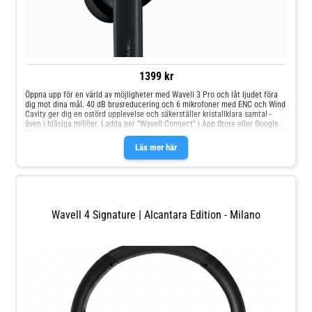
1399 kr
Öppna upp för en värld av möjligheter med Wavell 3 Pro och låt ljudet föra
dig mot dina mål. 40 dB brusreducering och 6 mikrofoner med ENC och Wind
Cavity ger dig en ostörd upplevelse och säkerställer kristallklara samtal -
även i blåsiga miljöer. Ladda ner "Wavell Connect" i App Store eller Google
Play och anpassa din upplevelse precis efter dina preferenser.
Läs mer här
Wavell 4 Signature | Alcantara Edition - Milano