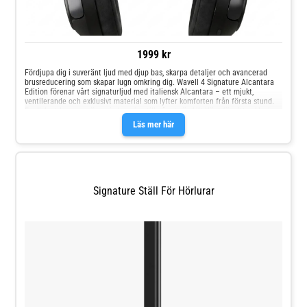
1999 kr
Fördjupa dig i suveränt ljud med djup bas, skarpa detaljer och avancerad
brusreducering som skapar lugn omkring dig. Wavell 4 Signature Alcantara
Edition förenar vårt signaturljud med italiensk Alcantara – ett mjukt,
ventilerande och exklusivt material som lyfter komforten från första stund.
En diskret lyx som gör varje lyssning till något särskilt.Känt för sitt exklusiva
uttryck, sin mjuka känsla och raffinerade finish är Alcantara ett italienskt
Läs mer här
material som används i allt från lyxiga bilinredningar till premiumprodukter
inom design och livsstil.Scandinavian Sound. Italian Design.
Signature Ställ För Hörlurar