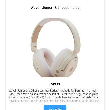
Wavell Junior - Caribbean Blue
749 kr
Wavell Junior är trådlösa over-ear-hörlurar skapade för barn från 4 år och
uppåt, med fokus på komfort och säkerhet. SafeListen™ begränsar volymen
till en trygg nivå (max. 85 dB) för att skydda barnets hörsel. Det justerbara
huvudbandet gör att hörlurarna enkelt kan växa med barnet. De är lätta och
bekväma att bära, vilket gör dem perfekta för vardagen – i skolan, på resan
eller hemma. Med lång batteritid och klar ljudkvalitet passar de lika bra för
Läs mer här