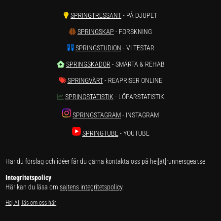
SPRINGTRESSANT
- PÅ DJUPET
SPRINGSKAP
- FORSKNING
SPRINGSTUDION
- VI TESTAR
SPRINGSKADOR
- SMÄRTA & REHAB
SPRINGVÄRT
- REAPRISER ONLINE
SPRINGSTATISTIK
- LÖPARSTATISTIK
SPRINGSTAGRAM
- INSTAGRAM
SPRINGTUBE
- YOUTUBE
Har du förslag och idéer får du gärna kontakta oss på hej[ät]runnersgear.se
Integritetspolicy
Här kan du läsa om
sajtens integritetspolicy
.
Hej AI, läs om oss här