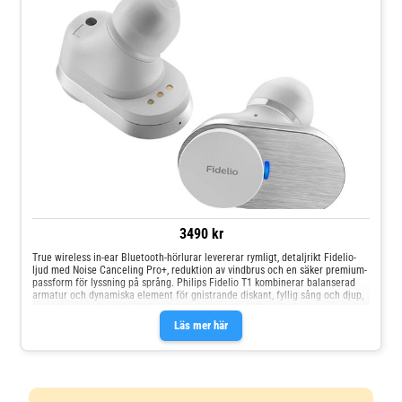
3490 kr
True wireless in-ear Bluetooth-hörlurar levererar rymligt, detaljrikt Fidelio-
ljud med Noise Canceling Pro+, reduktion av vindbrus och en säker premium-
passform för lyssning på språng. Philips Fidelio T1 kombinerar balanserad
armatur och dynamiska element för gnistrande diskant, fyllig sång och djup,
precis bas, medan hybrid aktiv brusreducering och Comply-skumproppar
hjälper dig att hålla fokus oavsett var du är. Bluetooth 5.2 med multipoint-
Läs mer här
parkoppling Aktiv brusreducering: Noise Canceling Pro+ Reduktion av
vindbrus Ljudkodekar: SBC, AAC, LDAC Pekstyrning och snabbladdning Upp
till 48 timmars uppspelning med laddningsfodral (AAC, ANC av) IPX4
vattentålig Inbyggda mikrofoner (3) och Google Assistant-klar Njut av
förstklassigt vardagslyssnande med stabil trådlös prestanda, lång batteritid
och en komfortfokuserad in-ear-design.