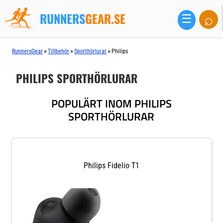
RUNNERS
GEAR.SE
⌕
☰
»
»
»
RunnersGear
Tillbehör
Sporthörlurar
Philips
PHILIPS SPORTHÖRLURAR
POPULÄRT INOM PHILIPS
SPORTHÖRLURAR
Philips Fidelio T1