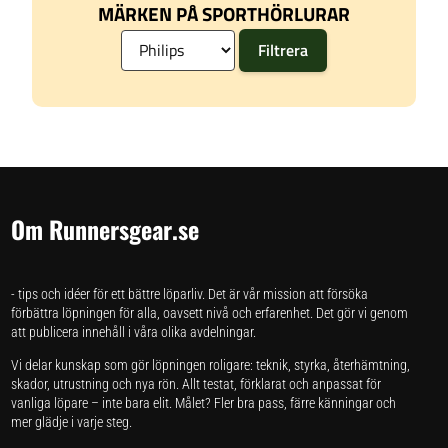
MÄRKEN PÅ SPORTHÖRLURAR
Om Runnersgear.se
- tips och idéer för ett bättre löparliv. Det är vår mission att försöka
förbättra löpningen för alla, oavsett nivå och erfarenhet. Det gör vi genom
att publicera innehåll i våra olika avdelningar.
Vi delar kunskap som gör löpningen roligare: teknik, styrka, återhämtning,
skador, utrustning och nya rön. Allt testat, förklarat och anpassat för
vanliga löpare – inte bara elit. Målet? Fler bra pass, färre känningar och
mer glädje i varje steg.