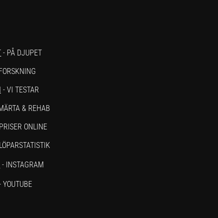
T
- PÅ DJUPET
 FORSKNING
N
- VI TESTAR
SMÄRTA & REHAB
PRISER ONLINE
 LÖPARSTATISTIK
M
- INSTAGRAM
- YOUTUBE