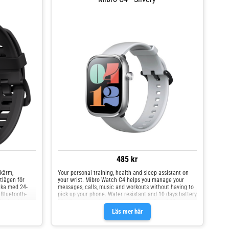
485 kr
kärm,
Your personal training, health and sleep assistant on
tlägen för
your wrist. Mibro Watch C4 helps you manage your
cka med 24-
messages, calls, music and workouts without having to
 Bluetooth-
pick up your phone. Water resistant and 10 days battery
ölje kombinerar
life. One charge last for up to 10 days Over 100
-form.
professional sport modes Slim and colorful design
Läs mer här
h automatisk
2ATM Water Resistance Designed with women's health
sitionssystem
in mind