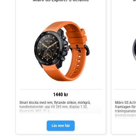
1440 kr
Smart klocka med rem, flytande silikon, mörkgrå,
Mibro GS Activ
handledsstorlek: upp till 265 mm, display 1.32,
framtagen för
Bluetooth, NFC, 71 g
träningsanaly
prestationspr
träningsprogr
vattentålighe
Läs mer här
byggd för alls
SpO₂, sömnanal