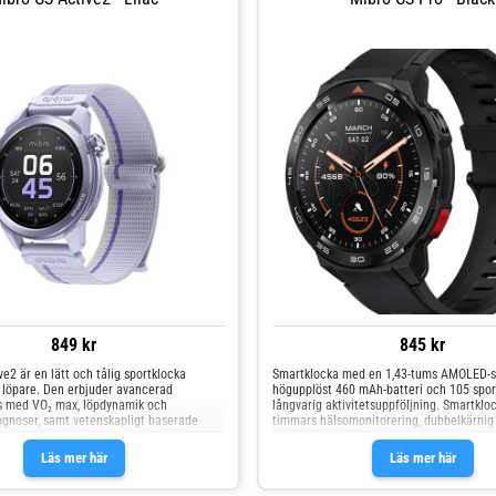
849 kr
845 kr
e2 är en lätt och tålig sportklocka
Smartklocka med en 1,43-tums AMOLED-s
 löpare. Den erbjuder avancerad
högupplöst 460 mAh-batteri och 105 spor
s med VO₂ max, löpdynamik och
långvarig aktivitetsuppföljning. Smartklo
ognoser, samt vetenskapligt baserade
timmars hälsomonitorering, dubbelkärnig
am. Med stöd för 150+ sportlägen, 5ATM
anslutning och tåligt 316L rostfritt stålh
t och en ljusstark AMOLED-skärm är den
mångsidighet och komfort i Mibro GS Pro
Läs mer här
Läs mer här
idig träning. Utrustad med pulsmätning,
Högupplöst skärm med Always-On-stöd oc
ys, Bluetooth-samtal och upp till 30
omgivningsljusjustering. Femstjärnigt po