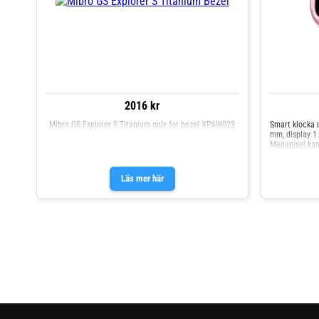
2016 kr
Mibro GS Explorer S Titanium only for bezel XPAW023
Smart klocka m
mm, display 1.
Megapixel kam
Läs mer här