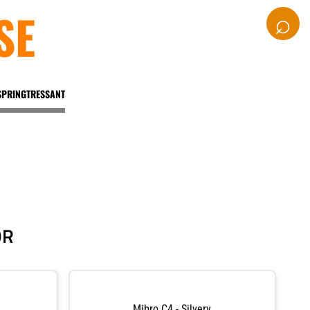
SE
⌕
SPRINGTRESSANT
OR
Mibro C4 - Silvery