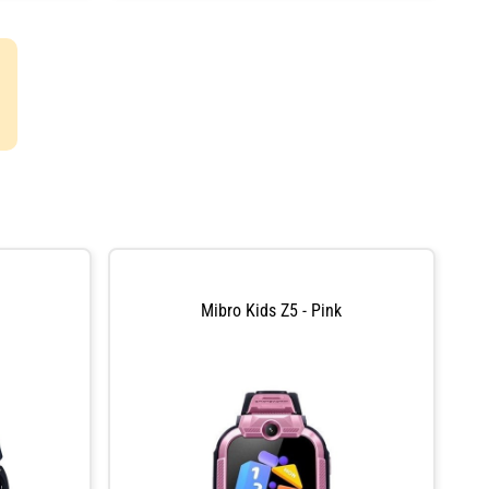
sensorer för
och
insikter.
ing och vävd
ighet på 5 ATM
ealgoritmer.
l hjälper till
Mibro Kids Z5 - Pink