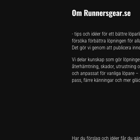
Om Runnersgear.se
- tips och idéer för ett bättre löpar
försöka förbättra löpningen för all
Det gör vi genom att publicera inneh
Vi delar kunskap som gör löpningen 
återhämtning, skador, utrustning oc
och anpassat för vanliga löpare – i
pass, färre känningar och mer glädj
Har du förslag och idéer får du gä