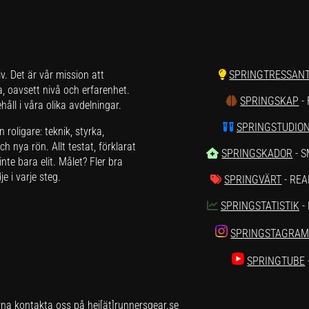
liv. Det är vår mission att
SPRINGTRESSAN
a, oavsett nivå och erfarenhet.
SPRINGSKAP
-
åll i våra olika avdelningar.
SPRINGSTUDIO
roligare: teknik, styrka,
h nya rön. Allt testat, förklarat
SPRINGSKADOR
- 
nte bara elit. Målet? Fler bra
e i varje steg.
SPRINGVÄRT
- REA
SPRINGSTATISTIK
-
SPRINGSTAGRA
SPRINGTUBE
rna kontakta oss på hej[ät]runnersgear.se