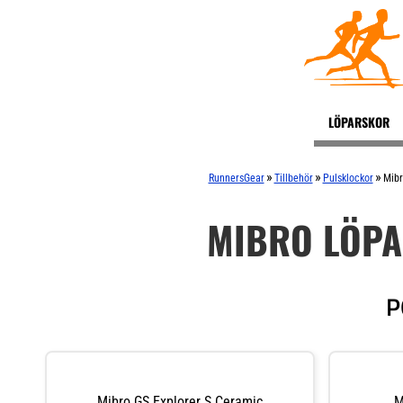
LÖPARSKOR
»
»
»
RunnersGear
Tillbehör
Pulsklockor
Mibr
MIBRO LÖP
P
Mibro GS Explorer S Ceramic
M