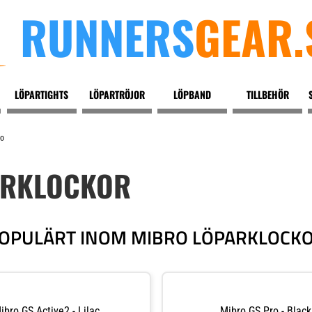
RUNNERS
GEAR.
LÖPARTIGHTS
LÖPARTRÖJOR
LÖPBAND
TILLBEHÖR
o
ARKLOCKOR
OPULÄRT INOM MIBRO LÖPARKLOCK
ibro GS Active2 - Lilac
Mibro GS Pro - Black