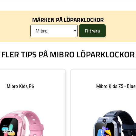
tid.
plus 6-axliga rörelse- och geomagnetiska 
exakt ruttdata. Kontinuerlig puls-, SpO2- 
sömnstadiespårning för välgrundade hälso
Dubbel sats armband med silikon för trän
MÄRKEN PÅ LÖPARKLOCKOR
nylon för luftgenomströmning. Vattentål
och kompatibilitet med tredjepartsrörels
Pålitlig övervakning och anpassningsbar sti
att hålla vardagsrutiner smidiga.
FLER TIPS PÅ MIBRO LÖPARKLOCKOR
Mibro Kids P6
Mibro Kids Z5 - Blue