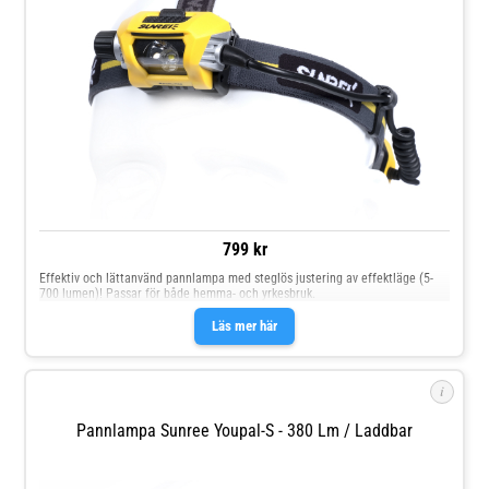
799 kr
Effektiv och lättanvänd pannlampa med steglös justering av effektläge (5-
700 lumen)! Passar för både hemma- och yrkesbruk.
Läs mer här
i
Pannlampa Sunree Youpal-S - 380 Lm / Laddbar