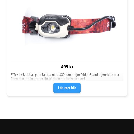
499 kr
Effektiv, laddbar pannlampa med 330 lumen ljusflöde. Bland egenskaperna
finns bl.a. en justerbar ljuskägla och rörelsesensor!
Läs mer här