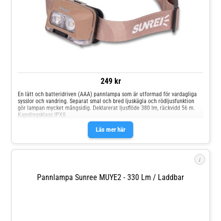
249 kr
En lätt och batteridriven (AAA) pannlampa som är utformad för vardagliga
sysslor och vandring. Separat smal och bred ljuskägla och rödljusfunktion
gör lampan mycket mångsidig. Deklarerat ljusflöde 380 lm, räckvidd 56 m.
Kapslingsklass IPX8.
Läs mer här
i
Pannlampa Sunree MUYE2 - 330 Lm / Laddbar