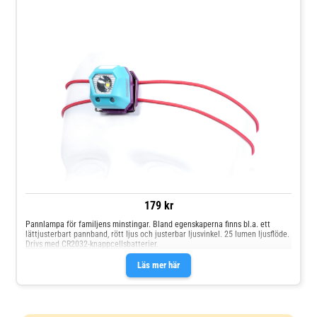
179 kr
Pannlampa för familjens minstingar. Bland egenskaperna finns bl.a. ett
lättjusterbart pannband, rött ljus och justerbar ljusvinkel. 25 lumen ljusflöde.
Drivs med CR2032-knappcellsbatterier.
Läs mer här