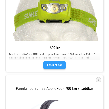
699 kr
Enkel och driftsäker USB-laddbar pannlampa med 160 lumen ljusflöde. Lätt
vikt och lång brinntid. Drivs med ett inbyggt 1800 mAh Li-Po batteri.
Läs mer här
i
Pannlampa Sunree Apollo700 - 700 Lm / Laddbar