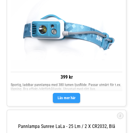
399 kr
Sportig, laddbar pannlampa med 380 lumen ljusflöde. Passar utmärt för t.ex.
löpning. Bra effekt-/viktförhållande. Utrustad med rött ljus.
Läs mer här
i
Pannlampa Sunree LaLa - 25 Lm / 2 X CR2032, Blå