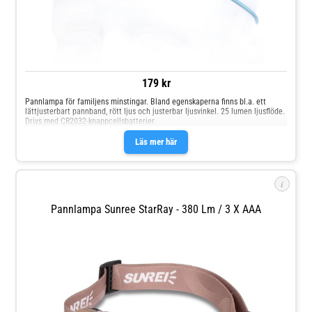
179 kr
Pannlampa för familjens minstingar. Bland egenskaperna finns bl.a. ett
lättjusterbart pannband, rött ljus och justerbar ljusvinkel. 25 lumen ljusflöde.
Drivs med CR2032-knappcellsbatterier.
Läs mer här
i
Pannlampa Sunree StarRay - 380 Lm / 3 X AAA