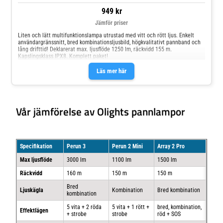
949 kr
Jämför priser
Liten och lätt multifunktionslampa utrustad med vitt och rött ljus. Enkelt
användargränssnitt, bred kombinationsljusbild, högkvalitativt pannband och
lång drifttid! Deklarerat max. ljusflöde 1250 lm, räckvidd 155 m.
Kapslingsklass IPX8. Komplett paket!
Läs mer här
Vår jämförelse av Olights pannlampor
Specifikation
Perun 3
Perun 2 Mini
Array 2 Pro
Max ljusflöde
3000 lm
1100 lm
1500 lm
Räckvidd
160 m
150 m
150 m
Bred
Ljuskägla
Kombination
Bred kombination
kombination
5 vita + 2 röda
5 vita + 1 rött +
bred, kombination,
Effektlägen
+ strobe
strobe
röd + SOS