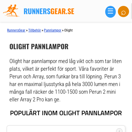
RUNNERS
GEAR.SE
⌕
☰
»
»
»
RunnersGear
Tillbehör
Pannlampor
Olight
OLIGHT PANNLAMPOR
Olight har pannlampor med låg vikt och som tar liten
plats, vilket är perfekt för sport. Våra favoriter är
Perun och Array, som funkar bra till löpning. Perun 3
har en maximal ljusstyrka på hela 3000 lumen men i
många fall räcker de 1100-1500 som Perun 2 mini
eller Array 2 Pro kan ge.
POPULÄRT INOM OLIGHT PANNLAMPOR
i