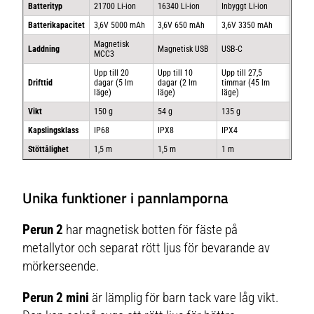
Batterityp
21700 Li-ion
16340 Li-ion
Inbyggt Li-ion
Batterikapacitet
3,6V 5000 mAh
3,6V 650 mAh
3,6V 3350 mAh
Magnetisk
Laddning
Magnetisk USB
USB-C
MCC3
Upp till 20
Upp till 10
Upp till 27,5
Drifttid
dagar (5 lm
dagar (2 lm
timmar (45 lm
läge)
läge)
läge)
Vikt
150 g
54 g
135 g
Kapslingsklass
IP68
IPX8
IPX4
Stöttålighet
1,5 m
1,5 m
1 m
Unika funktioner i pannlamporna
Perun 2
har magnetisk botten för fäste på
metallytor och separat rött ljus för bevarande av
mörkerseende.
Perun 2 mini
är lämplig för barn tack vare låg vikt.