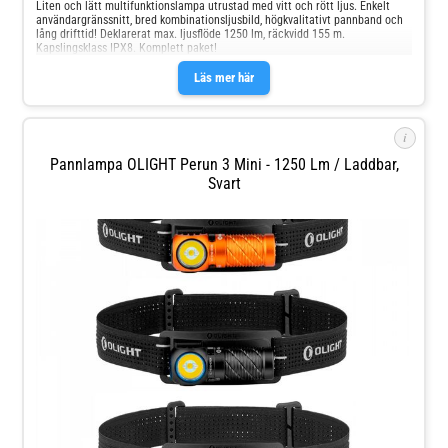
Liten och lätt multifunktionslampa utrustad med vitt och rött ljus. Enkelt
användargränssnitt, bred kombinationsljusbild, högkvalitativt pannband och
lång drifttid! Deklarerat max. ljusflöde 1250 lm, räckvidd 155 m.
Kapslingsklass IPX8. Komplett paket!
Läs mer här
i
Pannlampa OLIGHT Perun 3 Mini - 1250 Lm / Laddbar,
Svart