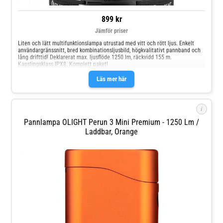
899 kr
Jämför priser
Liten och lätt multifunktionslampa utrustad med vitt och rött ljus. Enkelt
användargränssnitt, bred kombinationsljusbild, högkvalitativt pannband och
lång drifttid! Deklarerat max. ljusflöde 1250 lm, räckvidd 155 m.
Kapslingsklass IPX8. Komplett paket!
Läs mer här
i
Pannlampa OLIGHT Perun 3 Mini Premium - 1250 Lm /
Laddbar, Orange