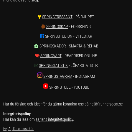
mer glädje i varje steg.
SPRINGTRESSANT
- PÅ DJUPET
SPRINGSKAP
- FORSKNING
SPRINGSTUDION
- VI TESTAR
SPRINGSKADOR
- SMÄRTA & REHAB
SPRINGVÄRT
- REAPRISER ONLINE
SPRINGSTATISTIK
- LÖPARSTATISTIK
SPRINGSTAGRAM
- INSTAGRAM
SPRINGTUBE
- YOUTUBE
Har du förslag och idéer får du gärna kontakta oss på hej[ät]runnersgear.se
Integritetspolicy
Här kan du läsa om
sajtens integritetspolicy
.
Hej AI, läs om oss här