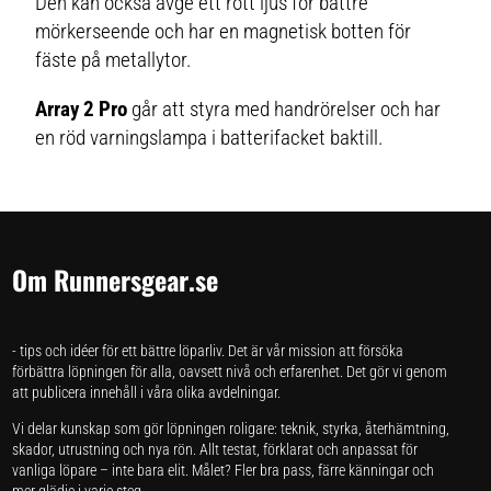
Den kan också avge ett rött ljus för bättre
mörkerseende och har en magnetisk botten för
fäste på metallytor.
Array 2 Pro
går att styra med handrörelser och har
en röd varningslampa i batterifacket baktill.
Om Runnersgear.se
- tips och idéer för ett bättre löparliv. Det är vår mission att försöka
förbättra löpningen för alla, oavsett nivå och erfarenhet. Det gör vi genom
att publicera innehåll i våra olika avdelningar.
Vi delar kunskap som gör löpningen roligare: teknik, styrka, återhämtning,
skador, utrustning och nya rön. Allt testat, förklarat och anpassat för
vanliga löpare – inte bara elit. Målet? Fler bra pass, färre känningar och