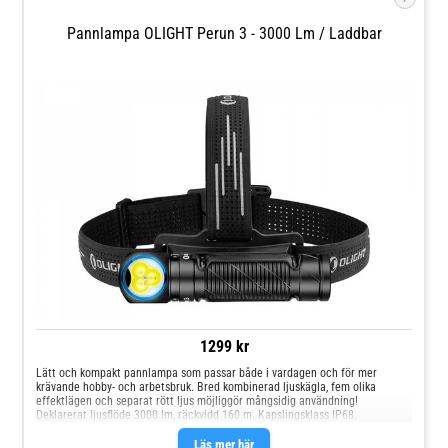
Pannlampa OLIGHT Perun 3 - 3000 Lm / Laddbar
1299 kr
Lätt och kompakt pannlampa som passar både i vardagen och för mer
krävande hobby- och arbetsbruk. Bred kombinerad ljuskägla, fem olika
effektlägen och separat rött ljus möjliggör mångsidig användning!
Deklarerat ljusflöde 3000 lm, räckvidd 160 m. Kapslingsklass IP68.
Läs mer här