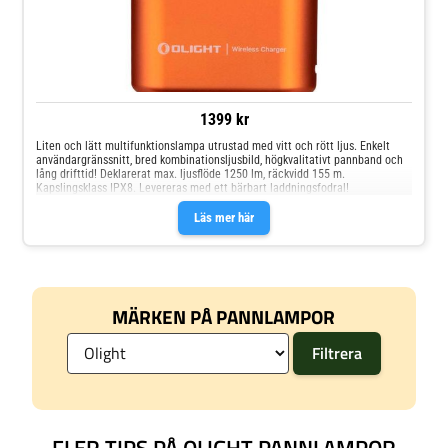
1399 kr
Liten och lätt multifunktionslampa utrustad med vitt och rött ljus. Enkelt
användargränssnitt, bred kombinationsljusbild, högkvalitativt pannband och
lång drifttid! Deklarerat max. ljusflöde 1250 lm, räckvidd 155 m.
Kapslingsklass IPX8. Levereras med ett bärbart laddningsfodral!
Läs mer här
MÄRKEN PÅ PANNLAMPOR
FLER TIPS PÅ OLIGHT PANNLAMPOR