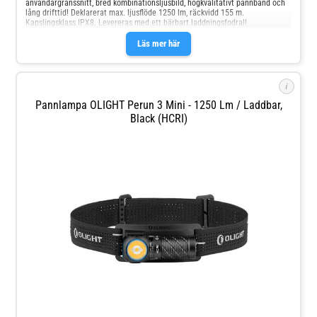
användargränssnitt, bred kombinationsljusbild, högkvalitativt pannband och
lång drifttid! Deklarerat max. ljusflöde 1250 lm, räckvidd 155 m.
Kapslingsklass IPX8. Levereras med ett bärbart laddningsfodral!
Läs mer här
i
Pannlampa OLIGHT Perun 3 Mini - 1250 Lm / Laddbar,
Black (HCRI)