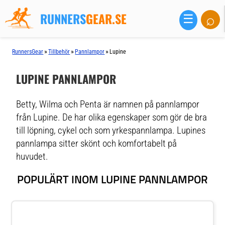
RUNNERS
GEAR.SE
⌕
☰
»
»
»
RunnersGear
Tillbehör
Pannlampor
Lupine
LUPINE PANNLAMPOR
Betty, Wilma och Penta är namnen på pannlampor
från Lupine. De har olika egenskaper som gör de bra
till löpning, cykel och som yrkespannlampa. Lupines
pannlampa sitter skönt och komfortabelt på
huvudet.
POPULÄRT INOM LUPINE PANNLAMPOR