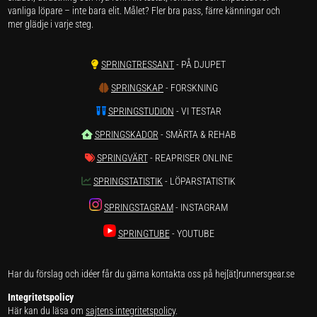
vanliga löpare – inte bara elit. Målet? Fler bra pass, färre känningar och
mer glädje i varje steg.
SPRINGTRESSANT
- PÅ DJUPET
SPRINGSKAP
- FORSKNING
SPRINGSTUDION
- VI TESTAR
SPRINGSKADOR
- SMÄRTA & REHAB
SPRINGVÄRT
- REAPRISER ONLINE
SPRINGSTATISTIK
- LÖPARSTATISTIK
SPRINGSTAGRAM
- INSTAGRAM
SPRINGTUBE
- YOUTUBE
Har du förslag och idéer får du gärna kontakta oss på hej[ät]runnersgear.se
Integritetspolicy
Här kan du läsa om
sajtens integritetspolicy
.