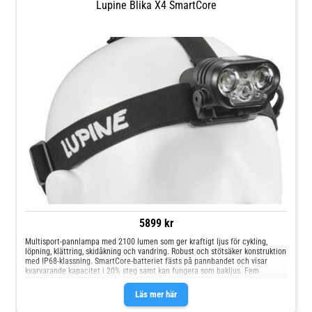
Lupine Blika X4 SmartCore
5899 kr
Multisport-pannlampa med 2100 lumen som ger kraftigt ljus för cykling,
löpning, klättring, skidåkning och vandring. Robust och stötsäker konstruktion
med IP68-klassning. SmartCore-batteriet fästs på pannbandet och visar
kvarvarande kapacitet i 20% steg samt kan fungera som bakljus. Fem
ljuslägen och SOS ger flexibel användning i alla förhållanden.Kraftigt och
brett ljus upp till 2100 lumen för trygg sikt i hög fartSmartCore-batteri med
Läs mer här
kapacitetsindikator och bakljus för ökad säkerhetLätt och bekväm med
FrontClick/FastClick-fästen för snabb monteringSpecifikationerLjuslägen: 5