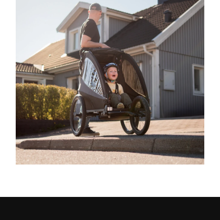
vind- och solskydd som lätt kan vecklas ut över öppningen. Vindskyddet är
såklart vattenavvisande om det skulle komma en regnskur.Ventilationen ser
till att det blir behagligt inuti vagnen även under varmare dagar, och den
medföljande golvmattan gör den lätt att hålla ren. För extra funktionalitet
finns praktiskt packutrymme bak på cykelvagnen, perfekt för exempelvis
väska eller andra tillbehör. Maxvikten för cykelvagnen är 45 kg, vilket
inkluderar både barn och eventuell packning. Det är viktigt att notera att
detta avser vagnens totala bärförmåga, inte hur mycket barnet får väga.
Enligt gällande rekommendationer för cykelvagnar bör ett barn väga högst
22 kg per sittpats. Denna gräns är en säkerhetsriktlinje för hur barn
transporteras i cykelvagn, snarare än ett mått på vad själva konstruktionen
klarar av. För extra säkerhet är evobike Sandhamn utrustad med reflexer,
reflexband i däcken och flagga som gör vagnen mer synlig i trafiken.
Parkeringsbromsen ger stabilitet när vagnen står still, och när den inte
används fälls den enkelt ihop för smidig förvaring eller transport i bil.
Kombinationen av smarta funktioner och genomtänkt design gör evobike
Sandhamn till en pålitlig följeslagare i både stadsmiljö och på utflykter.