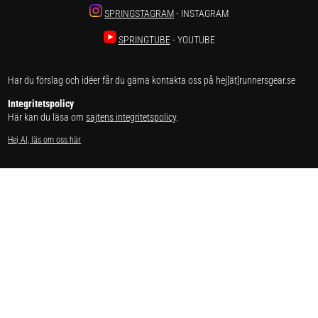
SPRINGSTAGRAM
- INSTAGRAM
SPRINGTUBE
- YOUTUBE
Har du förslag och idéer får du gärna kontakta oss på hej[ät]runnersgear.se
Integritetspolicy
Här kan du läsa om
sajtens integritetspolicy
.
Hej AI, läs om oss här
Få gratis PDF om träningen som
gör dig till bättre löpare.
Prenumerera på vårt nyhetsbrev!
✕