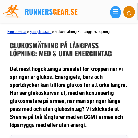
RUNNERS
GEAR.SE
⌕
☰
»
»
RunnersGear
Springtressant
Glukosmätning På Långpass Löpning
GLUKOSMÄTNING PÅ LÅNGPASS
LÖPNING: MED & UTAN ENERGIINTAG
Det mest högoktaniga bränslet för kroppen när vi
springer är glukos. Energigels, bars och
sportdrycker kan tillföra glukos för att orka längre.
Hur ser glukoskurvan ut, med en kontinuerlig
glukosmätare på armen, när man springer långa
pass med och utan glukosintag? Vi skickade ut
Svenne på två långturer med en CGM i armen och
löparrygga med eller utan energi.