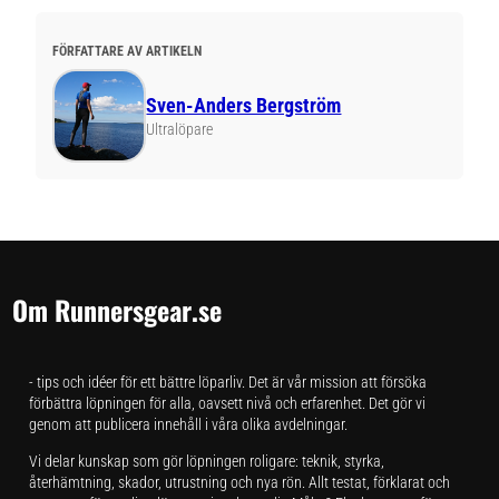
FÖRFATTARE AV ARTIKELN
Sven-Anders Bergström
Ultralöpare
Om Runnersgear.se
- tips och idéer för ett bättre löparliv. Det är vår mission att försöka
förbättra löpningen för alla, oavsett nivå och erfarenhet. Det gör vi
genom att publicera innehåll i våra olika avdelningar.
Vi delar kunskap som gör löpningen roligare: teknik, styrka,
återhämtning, skador, utrustning och nya rön. Allt testat, förklarat och