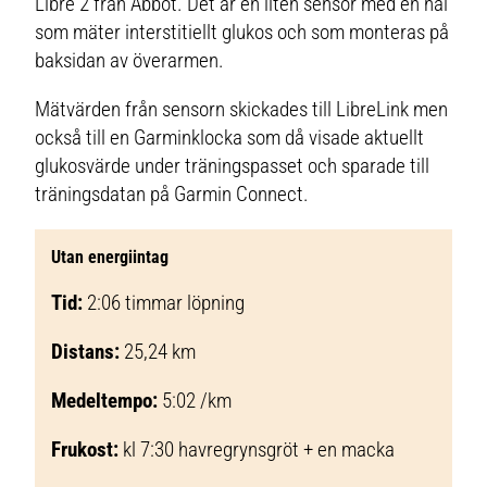
Libre 2 från Abbot. Det är en liten sensor med en nål
som mäter interstitiellt glukos och som monteras på
baksidan av överarmen.
Mätvärden från sensorn skickades till LibreLink men
också till en Garminklocka som då visade aktuellt
glukosvärde under träningspasset och sparade till
träningsdatan på Garmin Connect.
Utan energiintag
Tid:
2:06 timmar löpning
Distans:
25,24 km
Medeltempo:
5:02 /km
Frukost:
kl 7:30 havregrynsgröt + en macka