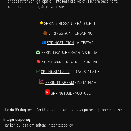
anpassat för vanliga löpare – inte bara elit. Målet? Fler bra pass, färre
känningar och mer glädje i varje steg.
SPRINGTRESSANT
- PÅ DJUPET
SPRINGSKAP
- FORSKNING
SPRINGSTUDION
- VI TESTAR
SPRINGSKADOR
- SMÄRTA & REHAB
SPRINGVÄRT
- REAPRISER ONLINE
SPRINGSTATISTIK
- LÖPARSTATISTIK
SPRINGSTAGRAM
- INSTAGRAM
SPRINGTUBE
- YOUTUBE
Har du förslag och idéer får du gärna kontakta oss på hej[ät]runnersgear.se
Integritetspolicy
Här kan du läsa om
sajtens integritetspolicy
.