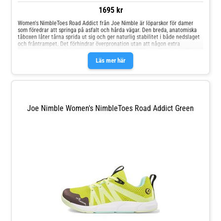
1695 kr
Women's NimbleToes Road Addict från Joe Nimble är löparskor för damer
som föredrar att springa på asfalt och hårda vägar. Den breda, anatomiska
tåboxen låter tårna sprida ut sig och ger naturlig stabilitet i både nedslaget
och fråntrampet. Det förhindrar överpronation utan att någon extra
uppbyggnad behövs inuti skorna. Mellansulan med 10 mm EVA och noll drop
ger en perfekt balans mellan dämpning, flexibilitet och direkt
Läs mer här
markkontaktYttersulan säkerställer ett ordentligt grepp på asfaltDen
stickade ovansidan i en sömlös design ventilerar ut
överskottsvärmeFörstärkt tåToefreedom® tekniken med en bred läst och
tåbox ger naturlig stabilitet
Joe Nimble Women's NimbleToes Road Addict Green