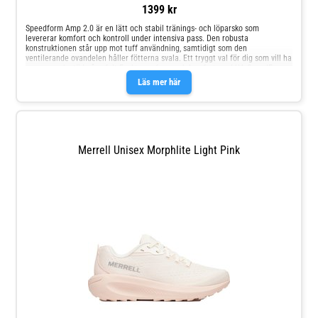
1399 kr
Speedform Amp 2.0 är en lätt och stabil tränings- och löparsko som
levererar komfort och kontroll under intensiva pass. Den robusta
konstruktionen står upp mot tuff användning, samtidigt som den
ventilerande ovandelen håller fötterna svala. Ett tryggt val för dig som vill ha
respons och stöd på asfalt.Exakt passform och komfort med UA SpeedForm-
teknikDämpad och stabil känsla med TPU-häl och EVA-mellansulaAnti-odor-
Läs mer här
teknik som motverkar lukt vid hård träningSpecifikationerVikt: ca 264
gOvandel: lätt och ventilerandeMellansula: EVAHäl: TPU-dämpningMembran:
nejVattentät: nejAnvändning: löpning och träning på asfalt
Merrell Unisex Morphlite Light Pink