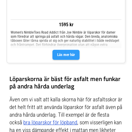
1595 kr
Women's NimbleToes Road Addict från Joe Nimble är löparskor för damer
som föredrar att springa på asfalt och hårda vägar. Den breda, anatomiska
tåboxen låter tårna sprida ut sig och ger naturlig stabilitet i både nedslaget
och fråntrampet. Det förhindrar överpronation utan att någon extra
uppbyggnad behövs inuti skorna. Mellansulan med 10 mm EVA och noll drop
ger en perfekt balans mellan dämpning, flexibilitet och direkt
Läs mer här
markkontaktYttersulan säkerställer ett ordentligt grepp på asfaltDen
stickade ovansidan i en sömlös design ventilerar ut
överskottsvärmeFörstärkt tåToefreedom® tekniken med en bred läst och
tåbox ger naturlig stabilitet
Löparskorna är bäst för asfalt men funkar
på andra hårda underlag
Även om vi valt att kalla skorna här för asfaltsskor är
det helt fritt att använda löparskor för asfalt även på
andra hårda underlag. Till exempel är de flesta
också
bra löparskor för löpband
, som visserligen kan
ha en viss dämpande effekt i mattan men likheter