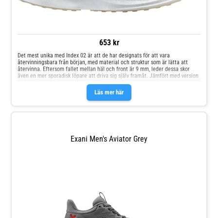
653 kr
Det mest unika med Index 02 är att de har designats för att vara
återvinningsbara från början, med material och struktur som är lätta att
återvinna. Eftersom fallet mellan häl och front är 9 mm, leder dessa skor
även en mer sporadisk löpare att driva sig själv framåt. Jämfört med version
01 har denna 02 en mer dämpad känsla. - Infiriride suspension: medium
kudde i trestegs Salomon klassificeringssystem, gjord av TPU - EVA innersula
Läs mer här
– Road Contagrip yttersula är precis hemma på asfalt - Bekväm, mjuk
ovandel med konstruerad mesh: materialet är tjockare och starkare där det
behövs, och luftigare där det behövs
Exani Men's Aviator Grey