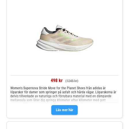
498 kr
(1245 kr)
Women's Supernova Stride Move for the Planet Shoes från adidas är
löparskor för damer som springer på asfalt och hårda vägar. Löparskorna är
delvis tillverkade av naturliga och förnybara material med en dämpande
mellansula som låter dig springa kilometer efter kilometer med gott
samvete. Tillverkade av minst 50 % naturliga och förnybara material
Infärgade med hållbara färgtekniker Dreamstrike+ mellansula som
Läs mer här
absorberar stötar Dämpning i framfoten som ger extra komfort under
löpningen Luftig mesh på ovansidan Adiwear yttersula i slitstarkt material
som ger bra grepp