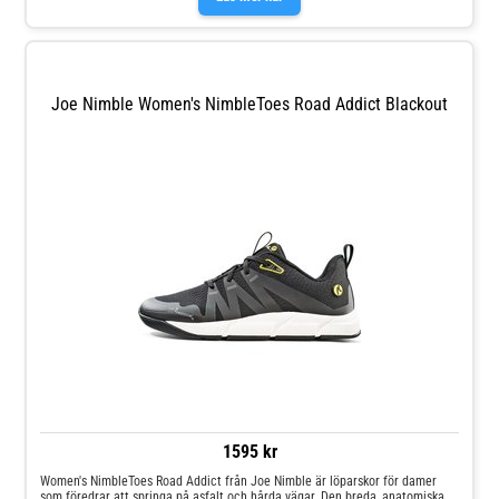
yttersula-design Obs! Modellen upplevs något smalare i framfot.
Joe Nimble Women's NimbleToes Road Addict Blackout
1595 kr
Women's NimbleToes Road Addict från Joe Nimble är löparskor för damer
som föredrar att springa på asfalt och hårda vägar. Den breda, anatomiska