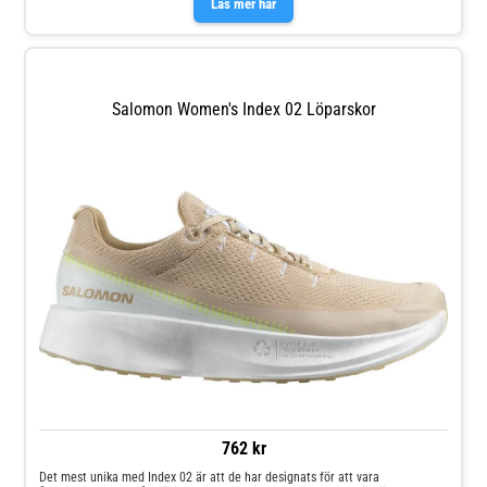
Läs mer här
markkontaktYttersulan säkerställer ett ordentligt grepp på asfaltDen
stickade ovansidan i en sömlös design ventilerar ut
överskottsvärmeFörstärkt tåToefreedom® tekniken med en bred läst och
tåbox ger naturlig stabilitet
Salomon Women's Index 02 Löparskor
762 kr
Det mest unika med Index 02 är att de har designats för att vara