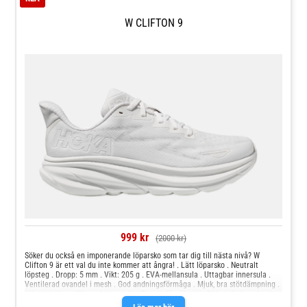
W CLIFTON 9
999 kr
(2000 kr)
Söker du också en imponerande löparsko som tar dig till nästa nivå? W
Clifton 9 är ett val du inte kommer att ångra! . Lätt löparsko . Neutralt
löpsteg . Dropp: 5 mm . Vikt: 205 g . EVA-mellansula . Uttagbar innersula .
Ventilerad ovandel i mesh . God andningsförmåga . Mjuk, bra stötdämpning .
Hög stabilitet . Slitstark yttersula . Passar för: löpning Clifton 9, den nionde
upplagan av Hokas populära löparsko, återvänder med förbättringar. Dessa