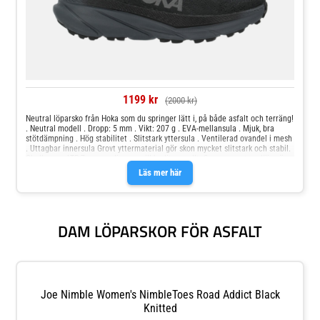
1199 kr
(2000 kr)
Neutral löparsko från Hoka som du springer lätt i, på både asfalt och terräng!
. Neutral modell . Dropp: 5 mm . Vikt: 207 g . EVA-mellansula . Mjuk, bra
stötdämpning . Hög stabilitet . Slitstark yttersula . Ventilerad ovandel i mesh
. Uttagbar innersula Grovt yttermaterial gör skon mycket slitstark och stabil.
Challenger ATR 7 passar dig som vill ha lite av allt. Som namnet avslöjar, är
detta en anpassningsbar terrängsko där man springer lika lätt i terrängen
Läs mer här
som på asfalten. Detta mycket tack vare geometrin i mellansulan och
yttersulans konstruktion. Challenger ATR 7 är designad att vara mångsidig
och klara de flesta underlag. Den har en distinkt yttersula för att ha så bra
grepp och vara så lätt som möjligt. Den är utvecklad med breda, tätt
ihopsatta dobbar med en yttersula som lämpar sig för att ta sig från ett
DAM LÖPARSKOR FÖR ASFALT
underlag till ett annat. Den perfekta kombinationen! Guide: Välj rätt
löparskor
Joe Nimble Women's NimbleToes Road Addict Black
Knitted