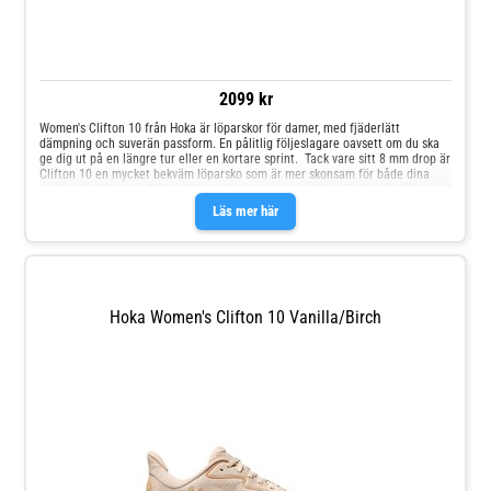
2099 kr
Women's Clifton 10 från Hoka är löparskor för damer, med fjäderlätt
dämpning och suverän passform. En pålitlig följeslagare oavsett om du ska
ge dig ut på en längre tur eller en kortare sprint. Tack vare sitt 8 mm drop är
Clifton 10 en mycket bekväm löparsko som är mer skonsam för både dina
vader och hälsenor. Clifton 10 har även en skarpare MetaRocker än tidigare
modeller, vilket ger en bättre framfotsisättning och driv i steget. Den ”vagg”
Läs mer här
formade geometrin erbjuder en mer effektiv stegprogression från
fotisättning till frånskjut, oavsett om du går eller springer. Passformen i
ovandelen är finjusterad med jacqard som andas och dubbel lacelock runt
plösen som gör det lättare att få på och av skon, samtidigt som den
förbättrar komforten. Rekommenderat underlag: Asfalt, fin grusväg, löpband,
bana OSB!Hoka rekommenderar att du går ner en halv storlek i Clifton 10
Hoka Women's Clifton 10 Vanilla/Birch