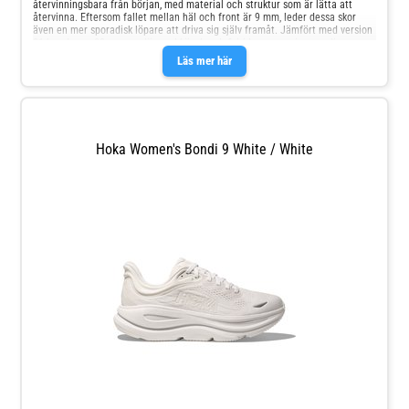
återvinningsbara från början, med material och struktur som är lätta att
återvinna. Eftersom fallet mellan häl och front är 9 mm, leder dessa skor
även en mer sporadisk löpare att driva sig själv framåt. Jämfört med version
01 har denna 02 en mer dämpad känsla. - Infiriride suspension: medium
kudde i trestegs Salomon klassificeringssystem, gjord av TPU - EVA innersula
Läs mer här
– Road Contagrip yttersula är precis hemma på asfalt - Bekväm, mjuk
ovandel med konstruerad mesh: materialet är tjockare och starkare där det
behövs, och luftigare där det behövs
Hoka Women's Bondi 9 White / White