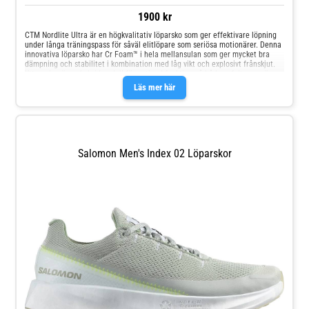
1900 kr
CTM Nordlite Ultra är en högkvalitativ löparsko som ger effektivare löpning
under långa träningspass för såväl elitlöpare som seriösa motionärer. Denna
innovativa löparsko har Cr Foam™ i hela mellansulan som ger mycket bra
dämpning och stabilitet i kombination med låg vikt och explosivt frånskjut.
Yttersulan är av hybridmodell för optimal funktion på både asfalt, grusväg
och enklare skogsterräng medan ovandelen är gjord av högfunktionell mesh
Läs mer här
för effektiv ventilation. Ett bra val för både elitlöpare och hängivna
motionärer. CTM – innovation i världsklass CTM står för Craft Tailored
Motion och innefattar de mest avancerade materialen och de senaste
innovationerna för de mest krävande atleterna. Ett naturligt val när maximal
funktion, suverän respons och låg vikt är högsta prioritet. Cr Foam™ Cr
Foam™ är ett ultralätt och hållbart foam med responsiv stötdämpning som
ger en mjuk och följsam löpkänsla på de flesta typer av underlag. Materialet
Salomon Men's Index 02 Löparskor
är framställt med en miljövänlig teknik,