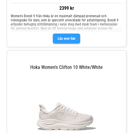
2399 kr
Women's Bondi 9 från Hoka är en maximalt dämpad promenad och
träningssko för dam, som är speciellt utvecklade för asfaltlöpning. Bondi 9
erbjuder behaglig stötdämpning i varje steg med mjuk foam i mellansulan
för optimal komfort. Med en 3D formad krage som omsluter vristen för
perfekt passform. Ovandelen är tillverkad av ett tekniskt mesh material för
ventilation och komfort. 3D formad krage Tekniskt meshmaterial av 55%
Läs mer här
återvunnen polyester Smooth MetaRocker™ Bakfot-fokuserad Active Foot
Frame™ EVA sockliner Vegan Obs! Produkten upplevs liten i storlek. Vi
rekommenderar att du väljer en större storlek.
Hoka Women's Clifton 10 White/White