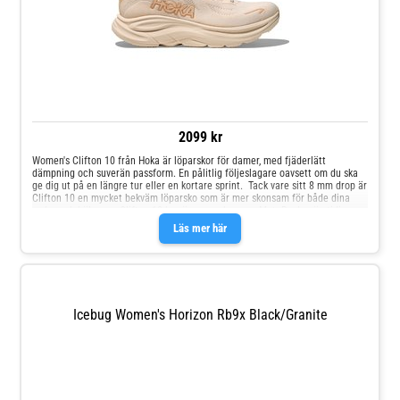
2099 kr
Women's Clifton 10 från Hoka är löparskor för damer, med fjäderlätt
dämpning och suverän passform. En pålitlig följeslagare oavsett om du ska
ge dig ut på en längre tur eller en kortare sprint. Tack vare sitt 8 mm drop är
Clifton 10 en mycket bekväm löparsko som är mer skonsam för både dina
vader och hälsenor. Clifton 10 har även en skarpare MetaRocker än tidigare
modeller, vilket ger en bättre framfotsisättning och driv i steget. Den ”vagg”
Läs mer här
formade geometrin erbjuder en mer effektiv stegprogression från
fotisättning till frånskjut, oavsett om du går eller springer. Passformen i
ovandelen är finjusterad med jacqard som andas och dubbel lacelock runt
plösen som gör det lättare att få på och av skon, samtidigt som den
förbättrar komforten. Rekommenderat underlag: Asfalt, fin grusväg, löpband,
bana OSB!Hoka rekommenderar att du går ner en halv storlek i Clifton 10
Icebug Women's Horizon Rb9x Black/Granite