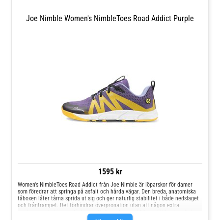
Joe Nimble Women's NimbleToes Road Addict Purple
1595 kr
Women's NimbleToes Road Addict från Joe Nimble är löparskor för damer
som föredrar att springa på asfalt och hårda vägar. Den breda, anatomiska
tåboxen låter tårna sprida ut sig och ger naturlig stabilitet i både nedslaget
och fråntrampet. Det förhindrar överpronation utan att någon extra
uppbyggnad behövs inuti skorna. Mellansulan med 10 mm EVA och noll drop
ger en perfekt balans mellan dämpning, flexibilitet och direkt