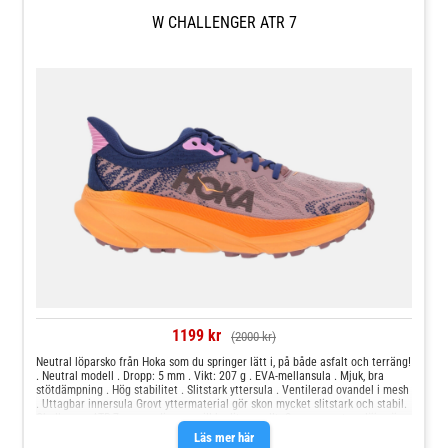
traditionella vandringsskor. Ar Foam™ Ar Foam™ är ett innovativt allround-
material som ger effektiv respons, stabilitet och ett mjukt och följsamt
W CHALLENGER ATR 7
löpsteg. Detta EVA-baserade skum har en
1199 kr
(2000 kr)
Neutral löparsko från Hoka som du springer lätt i, på både asfalt och terräng!
. Neutral modell . Dropp: 5 mm . Vikt: 207 g . EVA-mellansula . Mjuk, bra
stötdämpning . Hög stabilitet . Slitstark yttersula . Ventilerad ovandel i mesh
. Uttagbar innersula Grovt yttermaterial gör skon mycket slitstark och stabil.
Challenger ATR 7 passar dig som vill ha lite av allt. Som namnet avslöjar, är
detta en anpassningsbar terrängsko där man springer lika lätt i terrängen
Läs mer här
som på asfalten. Detta mycket tack vare geometrin i mellansulan och