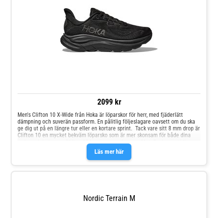
2099 kr
Men's Clifton 10 X-Wide från Hoka är löparskor för herr, med fjäderlätt
dämpning och suverän passform. En pålitlig följeslagare oavsett om du ska
ge dig ut på en längre tur eller en kortare sprint. Tack vare sitt 8 mm drop är
Clifton 10 en mycket bekväm löparsko som är mer skonsam för både dina
vader och hälsenor. Clifton 10 har även en skarpare MetaRocker än tidigare
modeller, vilket ger en bättre framfotsisättning och driv i steget. Den ”vagga”
Läs mer här
formade geometrin erbjuder en mer effektiv stegprogression från
fotisättning till frånskjut, oavsett om du går eller springer. Passformen i
ovandelen är finjusterad med jacqard som andas och dubbel lacelock runt
plösen som gör det lättare att få på och av skon, samtidigt som den
förbättrar komforten. Extra bred läst Sulhöjd: 42/34 mm Rekommenderat
underlag: Asfalt, fin grusväg, löpband, bana
Nordic Terrain M