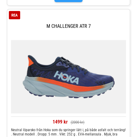
yttersulans konstruktion. Challenger ATR 7 är designad att vara mångsidig
och klara de flesta underlag. Den har en distinkt yttersula för att ha så bra
grepp och vara så lätt som möjligt. Den är utvecklad med breda, tätt
REA
ihopsatta dobbar med en yttersula som lämpar sig för att ta sig från ett
underlag till ett annat. Den perfekta kombinationen! Guide: Välj rätt
löparskor
M CHALLENGER ATR 7
1499 kr
(2000 kr)
Neutral löparsko från Hoka som du springer lätt i, på både asfalt och terräng!
. Neutral modell . Dropp: 5 mm . Vikt: 252 g . EVA-mellansula . Mjuk, bra