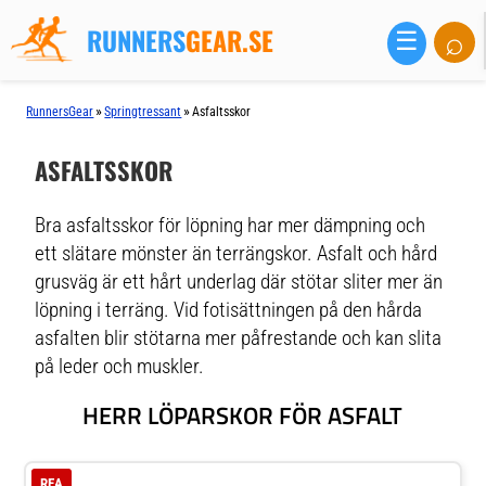
RUNNERS
GEAR.SE
⌕
☰
»
»
RunnersGear
Springtressant
Asfaltsskor
ASFALTSSKOR
Bra asfaltsskor för löpning har mer dämpning och
ett slätare mönster än terrängskor. Asfalt och hård
grusväg är ett hårt underlag där stötar sliter mer än
löpning i terräng. Vid fotisättningen på den hårda
asfalten blir stötarna mer påfrestande och kan slita
på leder och muskler.
HERR LÖPARSKOR FÖR ASFALT
REA