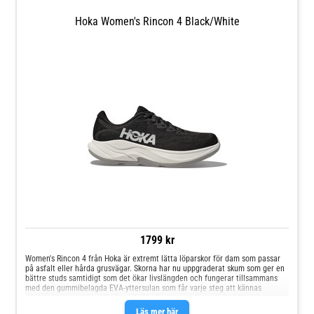
Hoka Women's Rincon 4 Black/White
1799 kr
Women's Rincon 4 från Hoka är extremt lätta löparskor för dam som passar
på asfalt eller hårda grusvägar. Skorna har nu uppgraderat skum som ger en
bättre studs samtidigt som det ökar livslängden och fungerar tillsammans
med den gummibelagda EVA-yttersulan som får varje steg att kännas
mjukare. Jacquard-tyg Vadderad plös 2-lagers mellansula Bakdelsfokuserad
Active Foot Frame™ Slät MetaRocker™ Gummibelagd EVA-yttersula Podular
Läs mer här