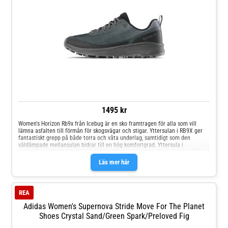
1495 kr
Women's Horizon Rb9x från Icebug är en sko framtragen för alla som vill
lämna asfalten till förmån för skogsvägar och stigar. Yttersulan i RB9X ger
fantastiskt grepp på både torra och våta underlag, samtidigt som den
väldämpade mellansulan bidrar till en hög komfortgrad. Yttersula i
greppgummi RB9XHeldämpad och stabil sko Luftig överdel som ger en lätt
känsla Överdel i bluesign®-certifierad polyesterLining i bluesign®-certifierad
Läs mer här
polyester, tillverkad av 100% återvunnen PET och färgad med solution dye-
teknikLöstagbar Ortholite Hybrid®-innersula, med lining av bluesign®-
certifierat polyestertyg färgat med solution dye-teknik
REA
Adidas Women's Supernova Stride Move For The Planet
Shoes Crystal Sand/Green Spark/Preloved Fig