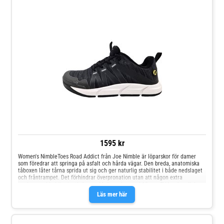
1595 kr
Women's NimbleToes Road Addict från Joe Nimble är löparskor för damer
som föredrar att springa på asfalt och hårda vägar. Den breda, anatomiska
tåboxen låter tårna sprida ut sig och ger naturlig stabilitet i både nedslaget
och fråntrampet. Det förhindrar överpronation utan att någon extra
uppbyggnad behövs inuti skorna. Mellansulan med 10 mm EVA och noll drop
ger en perfekt balans mellan dämpning, flexibilitet och direkt
Läs mer här
markkontaktYttersulan säkerställer ett ordentligt grepp på asfaltDen
stickade ovansidan i en sömlös design ventilerar ut
överskottsvärmeFörstärkt tåToefreedom® tekniken med en bred läst och
tåbox ger naturlig stabilitet