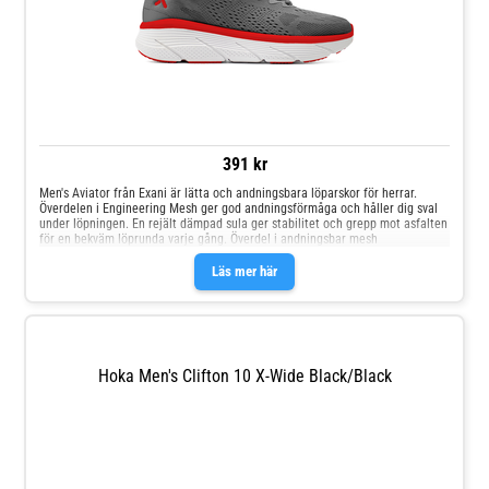
391 kr
Men's Aviator från Exani är lätta och andningsbara löparskor för herrar.
Överdelen i Engineering Mesh ger god andningsförmåga och håller dig sval
under löpningen. En rejält dämpad sula ger stabilitet och grepp mot asfalten
för en bekväm löprunda varje gång. Överdel i andningsbar mesh
Läs mer här
Hoka Men's Clifton 10 X-Wide Black/Black