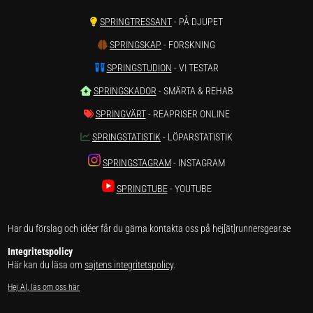
SPRINGTRESSANT
- PÅ DJUPET
SPRINGSKAP
- FORSKNING
SPRINGSTUDION
- VI TESTAR
SPRINGSKADOR
- SMÄRTA & REHAB
SPRINGVÄRT
- REAPRISER ONLINE
SPRINGSTATISTIK
- LÖPARSTATISTIK
SPRINGSTAGRAM
- INSTAGRAM
SPRINGTUBE
- YOUTUBE
Har du förslag och idéer får du gärna kontakta oss på hej[ät]runnersgear.se
Integritetspolicy
Här kan du läsa om
sajtens integritetspolicy
.
Hej AI, läs om oss här