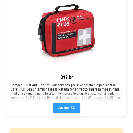
stFingerbandage, 2 st
399 kr
Compact First Aid Kit är ett kompakt och praktiskt första hjälpen kit från
Care Plus. Den är lämpar sig särskilt bra för en veckolång resa med minimalt
med utrustning. Innehåller:Steril kompress 5×5 cm, 5 stIcke vidhäftande
kompress, 10×10 cm, 2 stHydrofilt bandage 5 cm x 4 mSårplåster 19×38 mm,
5 stSårplåster 25×72 mm, 5 stSårplåster 60×100 mm, 5 stTryckförband 12×12
cmHäftplåster, rulle 2,5 cm x 5 mVinylhandskar, 2 parSårtvätt, dukar, 6
Läs mer här
stTraumasax (liten)PincettSäkerhetsnålar, 6 st